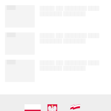
███
▇▇▇▇ ▇▇ ▇▇▇▇▇▇ ▇▇▇
▇▇▇▇▇▇ ▇▇▇▇▇▇
██████ ███
%author_lname
███
▇▇▇▇ ▇▇ ▇▇▇▇▇▇ ▇▇▇
▇▇▇▇▇▇ ▇▇▇▇▇▇
██████ ███
%author_lname
███
▇▇▇▇ ▇▇ ▇▇▇▇▇▇ ▇▇▇
▇▇▇▇▇▇ ▇▇▇▇▇▇
██████ ███
%author_lname