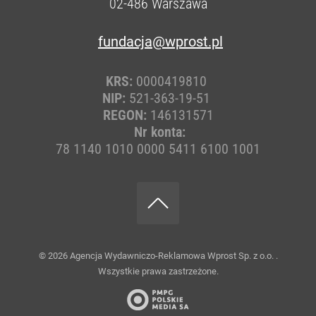
02-486
Warszawa
fundacja@wprost.pl
KRS:
0000419810
NIP:
521-363-19-51
REGON:
146131571
Nr konta:
78 1140 1010 0000 5411 6100 1001
© 2026
Agencja Wydawniczo-Reklamowa Wprost Sp. z o.o.
.
Wszystkie prawa zastrzeżone.