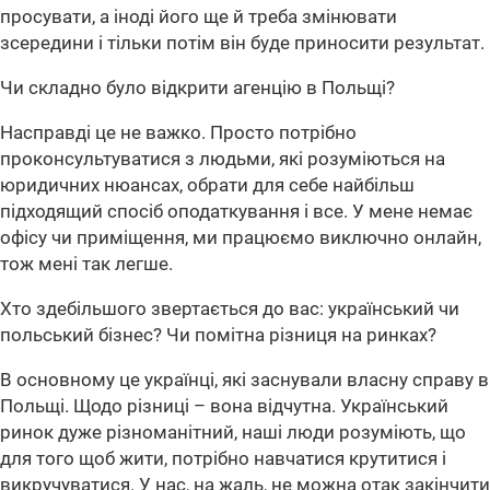
просувати, а іноді його ще й треба змінювати
зсередини і тільки потім він буде приносити результат.
Чи складно було відкрити агенцію в Польщі?
Насправді це не важко. Просто потрібно
проконсультуватися з людьми, які розуміються на
юридичних нюансах, обрати для себе найбільш
підходящий спосіб оподаткування і все. У мене немає
офісу чи приміщення, ми працюємо виключно онлайн,
тож мені так легше.
Хто здебільшого звертається до вас: український чи
польський бізнес? Чи помітна різниця на ринках?
В основному це українці, які заснували власну справу в
Польщі. Щодо різниці – вона відчутна. Український
ринок дуже різноманітний, наші люди розуміють, що
для того щоб жити, потрібно навчатися крутитися і
викручуватися. У нас, на жаль, не можна отак закінчити