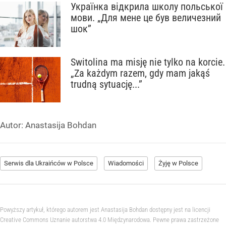
Українка відкрила школу польської
мови. „Для мене це був величезний
шок”
Switolina ma misję nie tylko na korcie.
„Za każdym razem, gdy mam jakąś
trudną sytuację...”
Autor:
Anastasija Bohdan
Serwis dla Ukraińców w Polsce
Wiadomości
Żyję w Polsce
Powyższy artykuł, którego autorem jest Anastasija Bohdan dostępny jest na licencji
Creative Commons Uznanie autorstwa 4.0 Międzynarodowa. Pewne prawa zastrzeżone