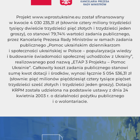
Projekt
www.wprostukraine.eu
został sfinansowany
w kwocie 4 030 235,31 zł (słownie cztery miliony trzydzieści
tysięcy dwieście trzydzieści pięć złotych i trzydzieści jeden
groszy), co stanowi 79,74% wartości zadania publicznego,
przez Kancelarię Prezesa Rady Ministrów w ramach zadania
publicznego „Pomoc ukraińskim dziennikarzom
i społeczności ukraińskiej w Polsce – popularyzacja wiedzy
i budowanie świadomości społecznej uchodźców z Ukrainy”,
realizowanego pod nazwą „ETAP 3 Projektu – Pomoc
Ukrainie”. Całkowity koszt zadania publicznego stanowi
sumę kwot dotacji i środków, wynosi łącznie 5 054 536,31 zł
(słownie: pięć milionów pięćdziesiąt cztery tysiące pięćset
trzydzieści sześć złotych i trzydzieści jeden groszy). Dotacja
KRPM została udzielona na podstawie ustawy z dnia 24
kwietnia 2003 r. o działalności pożytku publicznego
i o wolontariacie.