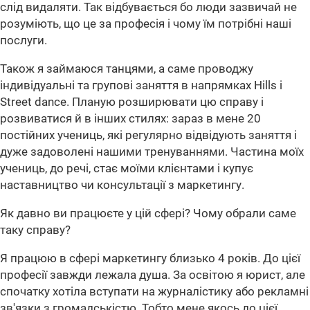
слід видаляти. Так відбувається бо люди зазвичай не
розуміють, що це за професія і чому їм потрібні наші
послуги.
Також я займаюся танцями, а саме проводжу
індивідуальні та групові заняття в напрямках Hills і
Street dance. Планую розширювати цю справу і
розвиватися й в інших стилях: зараз в мене 20
постійних учениць, які регулярно відвідують заняття і
дуже задоволені нашими тренуваннями. Частина моїх
учениць, до речі, стає моїми клієнтами і купує
наставництво чи консультації з маркетингу.
Як давно ви працюєте у цій сфері? Чому обрали саме
таку справу?
Я працюю в сфері маркетингу близько 4 років. До цієї
професії завжди лежала душа. За освітою я юрист, але
спочатку хотіла вступати на журналістику або рекламні
зв'язки з громадськістю. Тобто мене якось до цієї