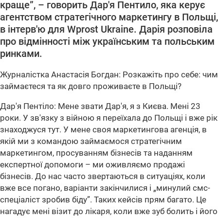
краще”, – говорить Дар'я Пентило, яка керує
агентством стратегічного маркетингу в Польщі,
в інтерв'ю для Wprost Ukraine. Дарія розповіла
про відмінності між українським та польським
ринками.
Журналістка Анастасія Богдан: Розкажіть про себе: чим
займаєтеся та як довго проживаєте в Польщі?
Дар'я Пентіло: Мене звати Дар'я, я з Києва. Мені 23
роки. У зв'язку з війною я переїхала до Польщі і вже рік
знаходжуся тут. У мене своя маркетингова агенція, в
якій ми з командою займаємося стратегічним
маркетингом, просуванням бізнесів та наданням
експертної допомоги – ми оживляємо продажі
бізнесів. До нас часто звертаються в ситуаціях, коли
вже все погано, варіанти закінчилися і „минулий смс-
спеціаліст зробив біду”. Таких кейсів прям багато. Це
нагадує мені візит до лікаря, коли вже зуб болить і його