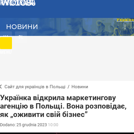
WPROST UKRAINA
НОВИНИ
UA
PL
MENU
Сайт для українців в Польщі
/
Новини
Українка відкрила маркетингову
агенцію в Польщі. Вона розповідає,
як „оживити свій бізнес”
Dodano:
25
grudnia
2023
10:00