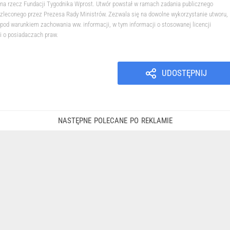
na rzecz Fundacji Tygodnika Wprost. Utwór powstał w ramach zadania publicznego
zleconego przez Prezesa Rady Ministrów. Zezwala się na dowolne wykorzystanie utworu,
pod warunkiem zachowania ww. informacji, w tym informacji o stosowanej licencji
i o posiadaczach praw.
UDOSTĘPNIJ