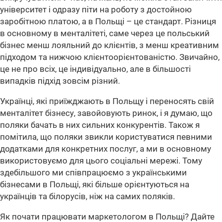
університет і одразу піти на роботу з достойною
заробітною платою, а в Польщі – це стандарт. Різниця
в основному в менталітеті, саме через це польський
бізнес менш лояльний до клієнтів, з менш креативним
підходом та нижчою клієнтоорієнтованістю. Звичайно,
це не про всіх, це індивідуально, але в більшості
випадків підхід зовсім різний.
Українці, які приїжджають в Польщу і переносять свій
менталітет бізнесу, завойовують ринок, і я думаю, що
поляки бачать в них сильних конкурентів. Також я
помітила, що поляки звикли користуватися певними
додатками для конкретних послуг, а ми в основному
використовуємо для цього соціальні мережі. Тому
здебільшого ми співпрацюємо з українськими
бізнесами в Польщі, які більше орієнтуються на
українців та білорусів, ніж на самих поляків.
Як почати працювати маркетологом в Польщі? Дайте