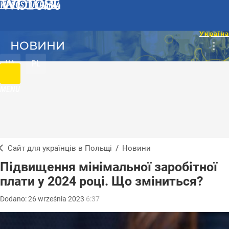
WPROST UKRAINA
НОВИНИ
UA
PL
MENU
Сайт для українців в Польщі
/
Новини
Підвищення мінімальної заробітної
плати у 2024 році. Що зміниться?
Dodano:
26
września
2023
6:37