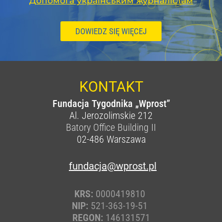
Допомога українським журналістам
DOWIEDZ SIĘ WIĘCEJ
KONTAKT
Fundacja Tygodnika „Wprost”
Al. Jerozolimskie 212
Batory Office Building II
02-486
Warszawa
fundacja@wprost.pl
KRS:
0000419810
NIP:
521-363-19-51
REGON:
146131571