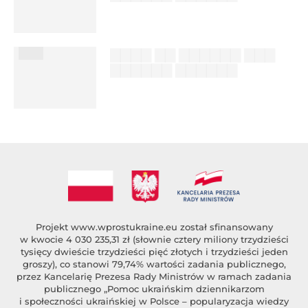
██████ ███
%author_lname
███
▇▇▇▇ ▇▇ ▇▇▇▇▇▇ ▇▇▇
▇▇▇▇▇▇ ▇▇▇▇▇▇
██████ ███
%author_lname
Projekt
www.wprostukraine.eu
został sfinansowany
w kwocie 4 030 235,31 zł (słownie cztery miliony trzydzieści
tysięcy dwieście trzydzieści pięć złotych i trzydzieści jeden
groszy), co stanowi 79,74% wartości zadania publicznego,
przez Kancelarię Prezesa Rady Ministrów w ramach zadania
publicznego „Pomoc ukraińskim dziennikarzom
i społeczności ukraińskiej w Polsce – popularyzacja wiedzy