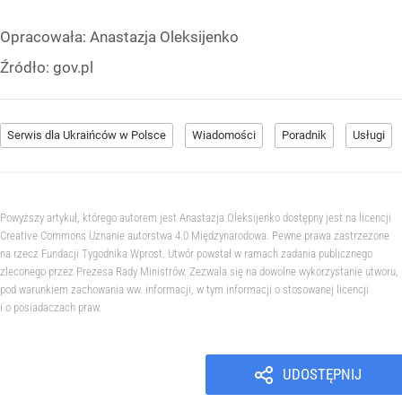
Opracowała:
Anastazja Oleksijenko
Źródło:
gov.pl
Serwis dla Ukraińców w Polsce
Wiadomości
Poradnik
Usługi
Powyższy artykuł, którego autorem jest Anastazja Oleksijenko dostępny jest na licencji
Creative Commons Uznanie autorstwa 4.0 Międzynarodowa. Pewne prawa zastrzeżone
na rzecz Fundacji Tygodnika Wprost. Utwór powstał w ramach zadania publicznego
zleconego przez Prezesa Rady Ministrów. Zezwala się na dowolne wykorzystanie utworu,
pod warunkiem zachowania ww. informacji, w tym informacji o stosowanej licencji
i o posiadaczach praw.
UDOSTĘPNIJ