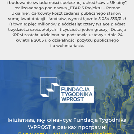
i budowanie świadomości społecznej uchodźców z Ukrainy”,
realizowanego pod nazwą „ETAP 3 Projektu – Pomoc
Ukrainie”. Całkowity koszt zadania publicznego stanowi
sumę kwot dotacji i środków, wynosi łącznie 5 054 536,31 zł
(słownie: pięć milionów pięćdziesiąt cztery tysiące pięćset
trzydzieści sześć złotych i trzydzieści jeden groszy). Dotacja
KRPM została udzielona na podstawie ustawy z dnia 24
kwietnia 2003 r. o działalności pożytku publicznego
i o wolontariacie.
Ініціатива, яку фінансує Fundacja Tygodnika
WPROST в рамках програми: