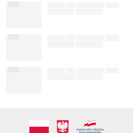
███
▇▇▇▇ ▇▇ ▇▇▇▇▇▇ ▇▇▇
▇▇▇▇▇▇ ▇▇▇▇▇▇
██████ ███
%author_lname
███
▇▇▇▇ ▇▇ ▇▇▇▇▇▇ ▇▇▇
▇▇▇▇▇▇ ▇▇▇▇▇▇
██████ ███
%author_lname
███
▇▇▇▇ ▇▇ ▇▇▇▇▇▇ ▇▇▇
▇▇▇▇▇▇ ▇▇▇▇▇▇
██████ ███
%author_lname