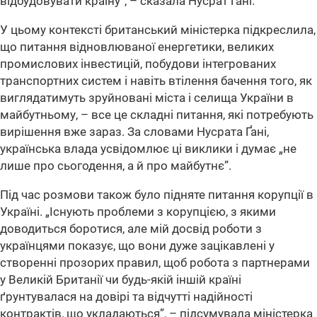
відбудовувати країну”
, – сказала Нусрат Ґані.
У цьому контексті британський міністерка підкреслила,
що питання відновлюваної енергетики, великих
промислових інвестицій, побудови інтегрованих
транспортних систем і навіть втілення бачення того, як
виглядатимуть зруйновані міста і селища України в
майбутньому, – все це складні питання, які потребують
вирішення вже зараз. За словами Нусрата Ґані,
українська влада усвідомлює ці виклики і думає „не
лише про сьогодення, а й про майбутнє”.
Під час розмови також було підняте питання корупції в
Україні. „Існують проблеми з корупцією, з якими
доводиться боротися, але мій досвід роботи з
українцями показує, що вони дуже зацікавлені у
створенні прозорих правил, щоб робота з партнерами
у Великій Британії чи будь-якій іншій країні
ґрунтувалася на довірі та відчутті надійності
контрактів, що укладаються”, – підсумувала міністерка