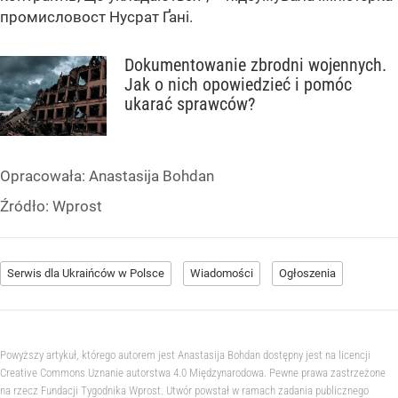
промисловост Нусрат Ґані.
Dokumentowanie zbrodni wojennych.
Jak o nich opowiedzieć i pomóc
ukarać sprawców?
Opracowała:
Anastasija Bohdan
Źródło:
Wprost
Serwis dla Ukraińców w Polsce
Wiadomości
Ogłoszenia
Powyższy artykuł, którego autorem jest Anastasija Bohdan dostępny jest na licencji
Creative Commons Uznanie autorstwa 4.0 Międzynarodowa. Pewne prawa zastrzeżone
na rzecz Fundacji Tygodnika Wprost. Utwór powstał w ramach zadania publicznego