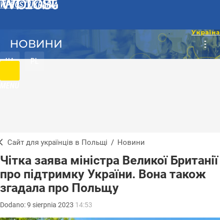
WPROST UKRAINA
НОВИНИ
UA
PL
MENU
Сайт для українців в Польщі
/
Новини
Чітка заява міністра Великої Британії
про підтримку України. Вона також
згадала про Польщу
Dodano:
9
sierpnia
2023
14:53