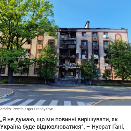
Źródło:
Pexels
/
Igor Francyshyn
„Я не думаю, що ми повинні вирішувати, як
Україна буде відновлюватися”, – Нусрат Ґані,