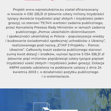
Projekt
www.wprostukraine.eu
został sfinansowany
w kwocie 4 030 235,31 zł (słownie cztery miliony trzydzieści
tysięcy dwieście trzydzieści pięć złotych i trzydzieści jeden
groszy), co stanowi 79,74% wartości zadania publicznego,
przez Kancelarię Prezesa Rady Ministrów w ramach zadania
publicznego „Pomoc ukraińskim dziennikarzom
i społeczności ukraińskiej w Polsce – popularyzacja wiedzy
i budowanie świadomości społecznej uchodźców z Ukrainy”,
realizowanego pod nazwą „ETAP 3 Projektu – Pomoc
Ukrainie”. Całkowity koszt zadania publicznego stanowi
sumę kwot dotacji i środków, wynosi łącznie 5 054 536,31 zł
(słownie: pięć milionów pięćdziesiąt cztery tysiące pięćset
trzydzieści sześć złotych i trzydzieści jeden groszy). Dotacja
KRPM została udzielona na podstawie ustawy z dnia 24
kwietnia 2003 r. o działalności pożytku publicznego
i o wolontariacie.