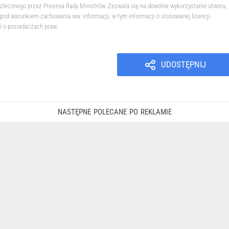
zleconego przez Prezesa Rady Ministrów. Zezwala się na dowolne wykorzystanie utworu,
pod warunkiem zachowania ww. informacji, w tym informacji o stosowanej licencji
i o posiadaczach praw.
UDOSTĘPNIJ