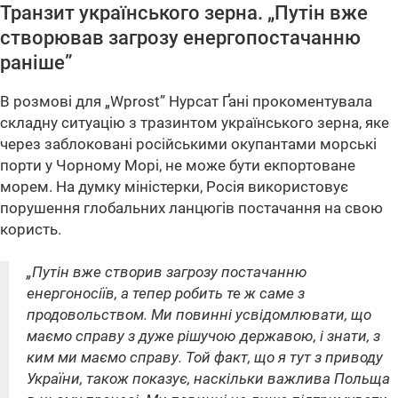
Транзит українського зерна. „Путін вже
створював загрозу енергопостачанню
раніше”
В розмові для „Wprost” Нурсат Ґані прокоментувала
складну ситуацію з тразинтом українського зерна, яке
через заблоковані російськими окупантами морські
порти у Чорному Морі, не може бути екпортоване
морем. На думку міністерки, Росія використовує
порушення глобальних ланцюгів постачання на свою
користь.
„Путін вже створив загрозу постачанню
енергоносіїв, а тепер робить те ж саме з
продовольством. Ми повинні усвідомлювати, що
маємо справу з дуже рішучою державою, і знати, з
ким ми маємо справу. Той факт, що я тут з приводу
України, також показує, наскільки важлива Польща