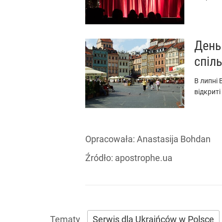
День
спіл
В липні 
відкриті
Opracowała:
Anastasija Bohdan
Źródło:
apostrophe.ua
Serwis dla Ukraińców w Polsce