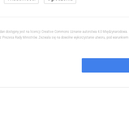
hdan dostępny jest na licencji Creative Commons Uznanie autorstwa 4.0 Międzynarodowa
 Prezesa Rady Ministrów. Zezwala się na dowolne wykorzystanie utworu, pod warunkiem z