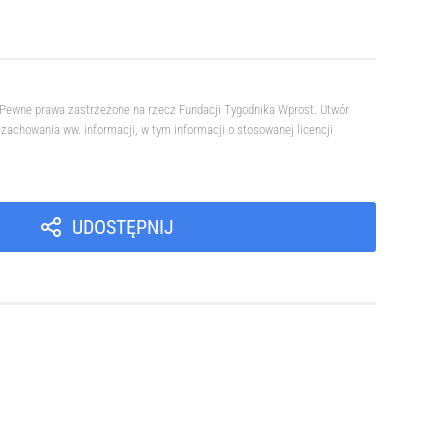
. Pewne prawa zastrzeżone na rzecz Fundacji Tygodnika Wprost. Utwór
achowania ww. informacji, w tym informacji o stosowanej licencji
UDOSTĘPNIJ