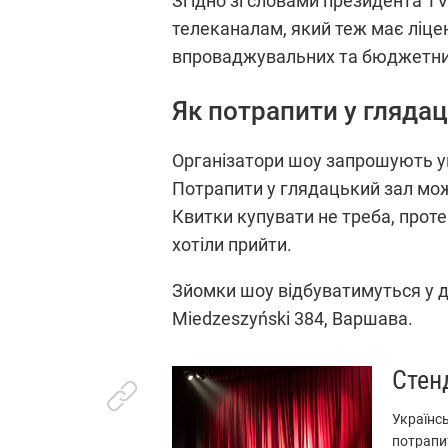
Згідно зі словами президента 
телеканалам, який теж має ліцен
впроваджувальних та бюджетних
Як потрапити у глядац
Організатори шоу запрошують ук
Потрапити у глядацький зал можу
Квитки купувати не треба, прот
хотіли прийти.
Зйомки шоу відбуватимуться у дві
Miedzeszyński 384, Варшава.
Стен
Українсь
потрапи