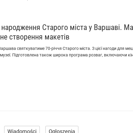
 народження Старого міста у Варшаві. Ма
ьне створення макетів
Варшава святкуватиме 70-річчя Старого міста. З цієї нагоди для м
 музеї. Підготовлена також широка програма розваг, включаючи кіно
Wiadomości
Ogłoszenia