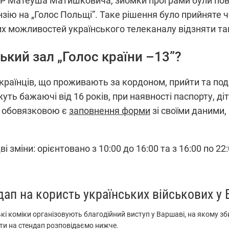
TVP Матеуша Матишковича, зйомки програми були пов
зію на „Голос Польщі”. Таке рішення було прийняте ч
 можливостей українського телеканалу відзняти та
ький зал „Голос країни –13”?
раїнців, що проживають за кордоном, прийти та под
ть бажаючі від 16 років, при наявності паспорту, діт
е обовязковою є
заповнення форми
зі своїми даними,
 зміни: орієнтовано з 10:00 до 16:00 та з 16:00 по 2
дап на користь українських військових у 
кі коміки організовують благодійний виступ у Варшаві, на якому з
ти на стендап розповідаємо нижче.