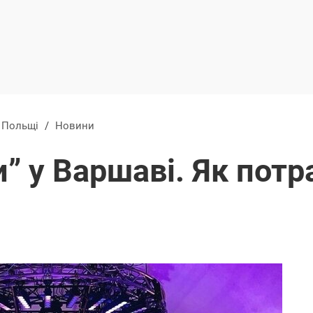
в Польщі
/
Новини
и” у Варшаві. Як потр