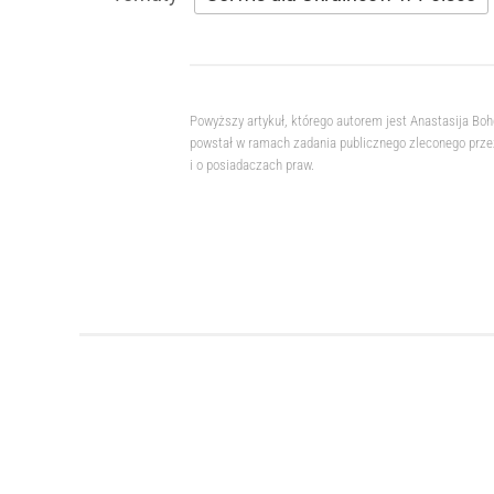
Powyższy artykuł, którego autorem jest Anastasija Bo
powstał w ramach zadania publicznego zleconego przez
i o posiadaczach praw.