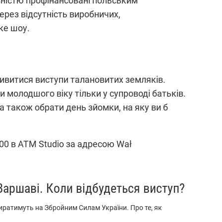
ністю профінансовані польським
ерез відсутність виробничих,
ке шоу.
ивитися виступи талановитих земляків.
и молодшого віку тільки у супроводі батьків.
 а також обрати день зйомки, на яку ви б
2:00 в ATM Studio за адресою Wał
Варшаві. Коли відбудеться виступ?
биратимуть на Збройним Силам України. Про те, як