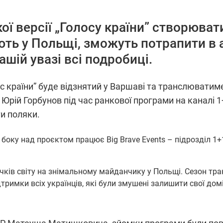
ої версії „Голосу країни” створюват
ють у Польщі, зможуть потрапити в а
шій увазі всі подробиці.
с країни” буде відзнятий у Варшаві та транслюватим
 Юрій Горбунов під час ранкової програми на каналі 1
и поляки.
 боку над проєктом працює Big Brave Events – підрозділ 1+
точків світу на знімальному майданчику у Польщі. Сезон т
ідтримки всіх українців, які були змушені залишити свої до