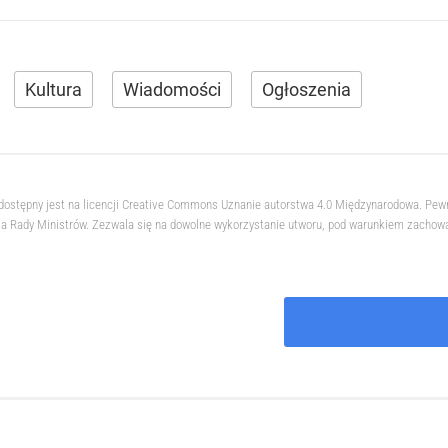
Kultura
Wiadomości
Ogłoszenia
 dostępny jest na licencji Creative Commons Uznanie autorstwa 4.0 Międzynarodowa. Pew
 Rady Ministrów. Zezwala się na dowolne wykorzystanie utworu, pod warunkiem zachowani