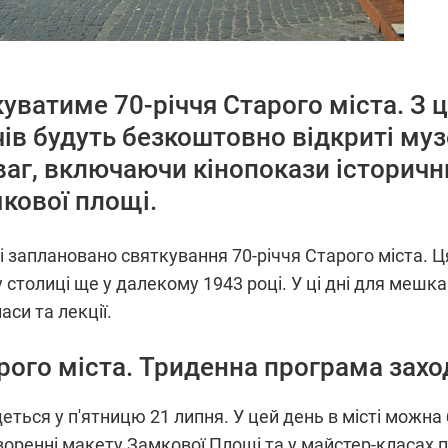
уватиме 70-річчя Старого міста. З 
ів будуть безкоштовно відкриті муз
аг, включаючи кінопокази історични
кової площі.
ві заплановано святкування 70-річчя Старого міста. Ц
столиці ще у далекому 1943 році. У ці дні для мешкан
си та лекції.
ого міста. Триденна програма захо
еться у п'ятницю 21 липня. У цей день в місті можн
творенні макету Замкової Площі та у майстер-класах