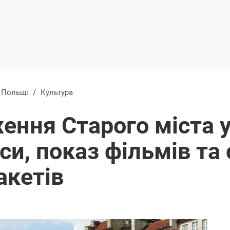
в Польщі
/
Культура
ення Старого міста у
и, показ фільмів та 
акетів