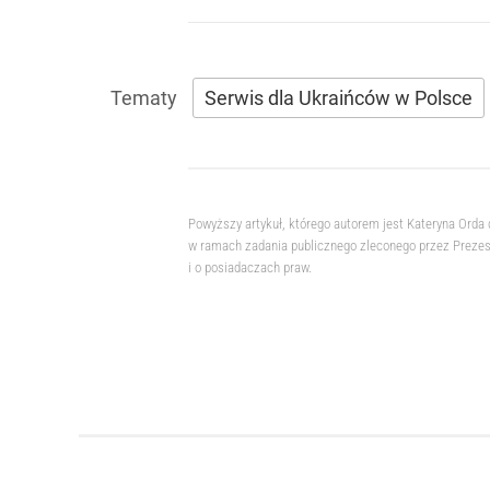
Serwis dla Ukraińców w Polsce
Powyższy artykuł, którego autorem jest Kateryna Orda
w ramach zadania publicznego zleconego przez Prezesa
i o posiadaczach praw.