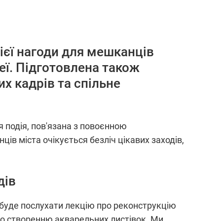
цієї нагоди для мешканців
еї. Підготовлена також
х кадрів та спільне
я подія, пов'язана з повоєнною
ців міста очікується безліч цікавих заходів,
дів
а буде послухати лекцію про реконструкцію
 по створенню акварельних листівок. Ми