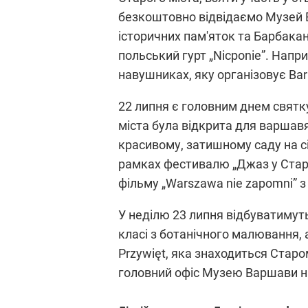
безкоштовно відвідаємо Музей Ва
історичних пам'яток та Барбакан
польський гурт „Nicponie”. Напр
навушниках, яку організовує Bar 
22 липня є головним днем святк
міста була відкрита для варшавя
красивому, затишному саду на с
рамках фестивалю „Джаз у Старо
фільму „Warszawa nie zapomni” з
У неділю 23 липня відбуватимут
класі з ботанічного малювання, 
Przywięt, яка знаходиться Стар
головний офіс Музею Варшави на 