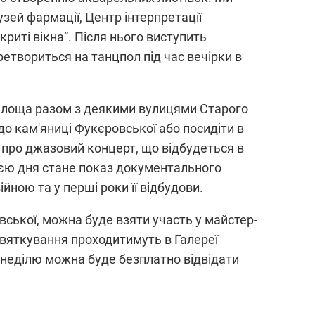
зей фармації, Центр інтерпретації
криті вікна”. Після нього виступить
ретвориться на танцпол під час вечірки в
 площа разом з деякими вулицями Старого
до кам'яниці Фукєровської або посидіти в
 про джазовий концерт, що відбудеться в
ією дня стане показ документального
йною та у перші роки її відбудови.
ської, можна буде взяти участь у майстер-
 святкування проходитимуть в Галереї
у неділю можна буде безплатно відвідати