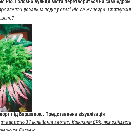
рою Ріо. Головна вулиця міста перетвориться на самбодром
ройде танцювальна подія у стилі Ріо де Жанейро. Святкування
новано?
порт під Варшавою. Представлена візуалізація
т вартістю 37 мільйонів злотих. Компанія CPK, яка займаєтьс
шавою та Лодзем.