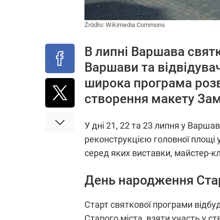
Źródło:
Wikimedia Commons
В липні Варшава святк
Варшави та відвідувач
широка програма розв
створення макету Зам
У дні 21, 22 та 23 липня у Варша
реконструкцією головної площі у 
серед яких виставки, майстер-кла
День народження Стар
Старт святкової програми відбуд
Старого міста, взяти участь у с