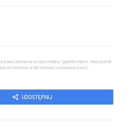
ne prawa zastrzeżone na rzecz Fundacji Tygodnika Wprost. Utwór powstał
a ww. informacji, w tym informacji o stosowanej licencji
UDOSTĘPNIJ