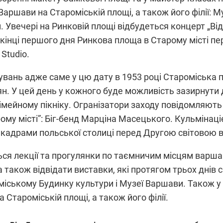
ршави на Староміській площі, а також його філії: Му
. Увечері на Ринковій площі відбудеться концерт „Від
икінці першого дня Ринкова площа в Старому місті пе
Studio.
увань адже саме у цю дату в 1953 році Староміська
н. У цей день у кожного буде можливість зазирнути 
імейному пікніку. Огранізатори заходу повідомляють
му місті”: Біг-бенд Марціна Масецького. Кульмінац
 кадрами польської столиці перед Другою світовою ві
ься лекції та прогулянки по таємничим місцям варшав
а також відвідати виставки, які протягом трьох днів
оміському Будинку культури і Музеї Варшави. Також 
Староміській площі, а також його філії.