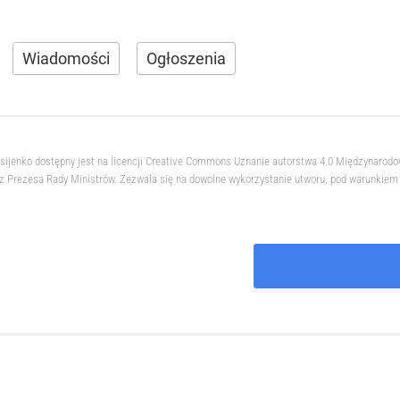
Wiadomości
Ogłoszenia
ksijenko dostępny jest na licencji Creative Commons Uznanie autorstwa 4.0 Międzynarod
 Prezesa Rady Ministrów. Zezwala się na dowolne wykorzystanie utworu, pod warunkiem z