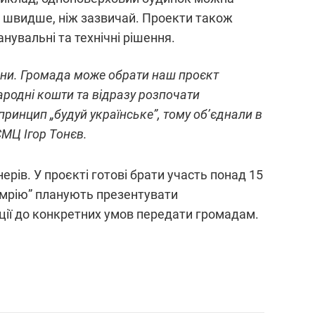
чі швидше, ніж зазвичай. Проекти також
увальні та технічні рішення.
йни. Громада може обрати наш проєкт
ародні кошти та відразу розпочати
принцип „будуй українське”, тому об’єднали в
СМЦ Ігор Тонєв.
рів. У проєкті готові брати участь понад 15
у мрію” планують презентувати
ації до конкретних умов передати громадам.