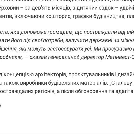
ерховий – за дев'ять місяців, а дитячий садок – удві
тів, включаючи кошторис, графіки будівництва, план
ста, яка допоможе громадам, що постраждали від ві
ати його під свої потреби, залучити державні чи міжн
ішення, які можуть застосовувати усі. Ми просуваємо 
иробників, — сказав генеральний директор Метінвест-
 концепцією архітекторів, проєктувальників і дизайне
 а також виробники будівельних матеріалів. „Сталев
остраждалих регіонів, а після обговорення та адапт
o