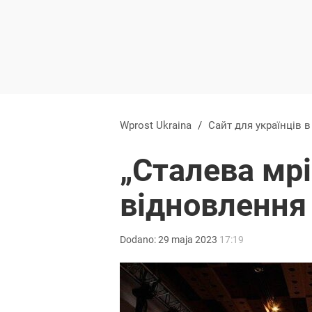
Wprost Ukraina
/
Сайт для українців 
„Сталева мрі
відновлення 
Dodano:
29
maja
2023
17:19