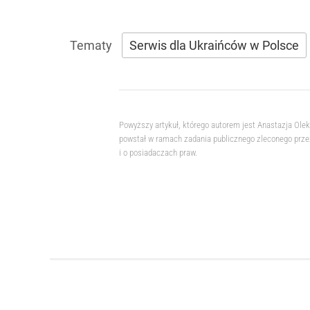
Serwis dla Ukraińców w Polsce
Powyższy artykuł, którego autorem jest Anastazja Ole
powstał w ramach zadania publicznego zleconego przez
i o posiadaczach praw.