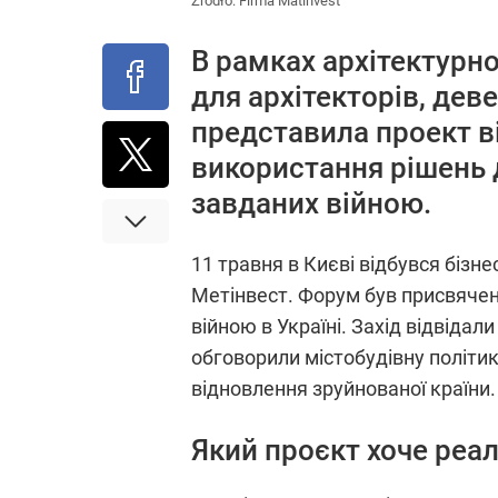
Źródło:
Firma Matinvest
В рамках архітектурно
для архітекторів, дев
представила проект ві
використання рішень 
завданих війною.
11 травня в Києві відбувся біз
Метінвест. Форум був присвячен
війною в Україні. Захід відвідал
обговорили містобудівну політику
відновлення зруйнованої країни.
Який проєкт хоче реа