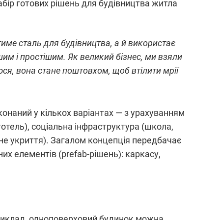
набір готових рішень для будівництва житла
тиме сталь для будівництва, а й використає
им і простішим. Як великий бізнес, ми взяли
ся, вона стане поштовхом, щоб втілити мрії
иконаний у кількох варіантах — з урахуванням
готель), соціальна інфраструктура (школа,
мне укриття). Загалом концепція передбачає
их елементів (prefab-рішень): каркасу,
приклад, одноповерховий будинок можна