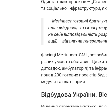
Один із таких проєктів — „Стале
та соціальної інфраструктури, я
– Метінвест готовий брати уч
власний досвід та експертиз
на себе відповідальність роз
в дії, — відзначив генеральн
Фахівці Метінвест-СМЦ розробили
різних умов та обставин. Це жит
дитсадок, амбулаторія) та інфра
понад 200 готових проєктів буді
модуля та платформи.
Відбудова України. Ві
Рішення характеризуються ціліс