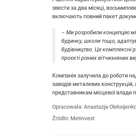
звести за два місяці, восьмипов
включають повний пакет докумен
– Ми розробили концепцію мі
будинку, школи тощо, адаптув
будівництво. Це комплексні р
проєкті різних вітчизняних в
Компанія залучила до роботи над
заводів металевих конструкцій,
представникам місцевої влади п
Opracowała:
Anastazja Oleksijenk
Źródło:
Metinvest