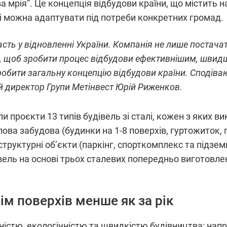
ва мрія”. Це концепція відбудови країни, що містить 
кі можна адаптувати під потреби конкретних громад.
асть у відновленні України. Компанія не лише постача
у, щоб зробити процес відбудови ефективнішим, швидш
робити загальну концепцію відбудови країни. Сподіваю
ий директор Групи Метінвест Юрій Риженков.
 проєкти 13 типів будівель зі сталі, кожен з яких в
лова забудова (будинки на 1-8 поверхів, гуртожиток, 
структурні об’єкти (паркінг, спорткомплекс та підзе
вель на основі трьох сталевих попередньо виготовлен
сім поверхів менше як за рік
ністю, екологічністю та швидкістю будівництва: на