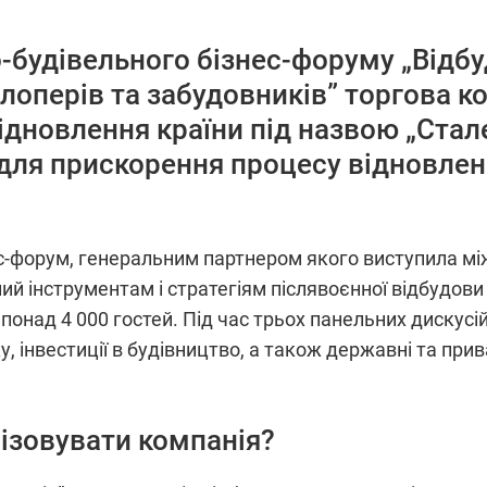
-будівельного бізнес-форуму „Відбуд
елоперів та забудовників” торгова 
дновлення країни під назвою „Стале
для прискорення процесу відновленн
нес-форум, генеральним партнером якого виступила м
ий інструментам і стратегіям післявоєнної відбудови
и понад 4 000 гостей. Під час трьох панельних дискус
, інвестиції в будівництво, а також державні та прив
лізовувати компанія?