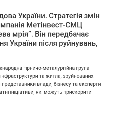
ова України. Стратегія змін
компанія Метінвест-СМЦ
ва мрія”. Він передбачає
я України після руйнувань,
іжнародна гірничо-металургійна група
 інфраструктури та житла, зруйнованих
ій представники влади, бізнесу та експерти
атні ініціативи, які можуть прискорити