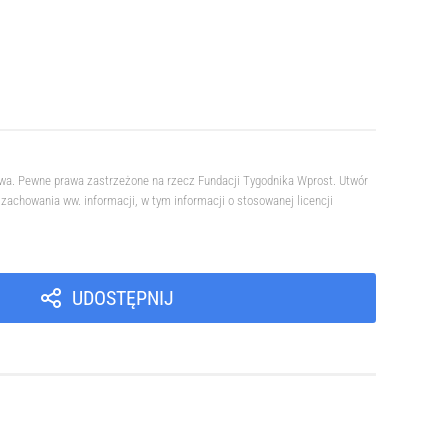
owa. Pewne prawa zastrzeżone na rzecz Fundacji Tygodnika Wprost. Utwór
achowania ww. informacji, w tym informacji o stosowanej licencji
UDOSTĘPNIJ