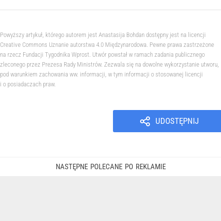
Powyższy artykuł, którego autorem jest Anastasija Bohdan dostępny jest na licencji
Creative Commons Uznanie autorstwa 4.0 Międzynarodowa. Pewne prawa zastrzeżone
na rzecz Fundacji Tygodnika Wprost. Utwór powstał w ramach zadania publicznego
zleconego przez Prezesa Rady Ministrów. Zezwala się na dowolne wykorzystanie utworu,
pod warunkiem zachowania ww. informacji, w tym informacji o stosowanej licencji
i o posiadaczach praw.
UDOSTĘPNIJ