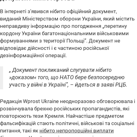
В інтернеті з'явився нібито офіційний документ,
виданий Міністерством оборони України, який містить
неправдиву інформацію про погодження „перетину
кордону України багатонаціональними військовими
формуваннями з території Польщі”. Документ не
відповідає дійсності і є частиною російської
дезінформаційної операції.
„ Документ покликаний слугувати нібито
»доказом« того, що НАТО бере безпосередню
участь у війні в Україні”, – йдеться в заяві РЦБ.
Редакція Wprost Ukraine неодноразово обговорювала і
розвінчувала брехню російських пропагандистів, які
повторюють тези Кремля. Найчастіше предметом
фальсифікацій стають політичні, військові та соціальні
питання, такі як
нібито непропорційні виплати