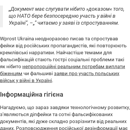
„Документ має слугувати нібито »доказом« того,
що НАТО бере безпосередню участь у війні в
Україні”, –„” читаємо у заяві із спростуванням.
Wprost Ukraina неодноразово писав та спростував
фейки від російських пропагандистів, які повторюють
кремлівські нарративи. Найчастіше темами для
фальсифікацій стають гострі соціальні проблеми такі
як нібито
непропорційні реальним потребам виплати
біженцям
чи фальшиві
заяви про участь польських
військ у війні в Україні
.
Інформаційна гігієна
Нагадуємо, що зараз завдяки технологічному розвитку,
з'являються діпфейки та сотні фальсифікованих
документів, які дуже складно розрізнити від реальних
даних. Розповсюдження російської дезінформації має