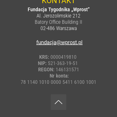
KONTAKT
Fundacja Tygodnika „Wprost”
Al. Jerozolimskie 212
Batory Office Building II
02-486
Warszawa
fundacja@wprost.pl
KRS:
0000419810
NIP:
521-363-19-51
REGON:
146131571
Nr konta:
78 1140 1010 0000 5411 6100 1001