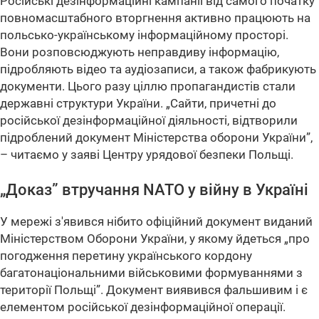
Російські дезінформаційні кампанії від самого початку
повномасштабного вторгнення активно працюють на
польсько-українському інформаційному просторі.
Вони розповсюджують неправдиву інформацію,
підробляють відео та аудіозаписи, а також фабрикують
документи. Цього разу ціллю пропагандистів стали
державні структури України. „Сайти, причетні до
російської дезінформаційної діяльності, відтворили
підроблений документ Міністерства оборони України”,
– читаємо у заяві Центру урядової безпеки Польщі.
„Доказ” втручання NATO у війну в Україні
У мережі з'явився нібито офіційний документ виданий
Міністерством Оборони України, у якому йдеться „про
погодження перетину українського кордону
багатонаціональними військовими формуваннями з
території Польщі”. Документ виявився фальшивим і є
елементом російської дезінформаційної операції.