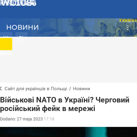
WPROST UKRAINA
НОВИНИ
UA
PL
MENU
Сайт для українців в Польщі
/
Новини
Військові NATO в Україні? Черговий
російський фейк в мережі
Dodano:
27
maja
2023
17:18