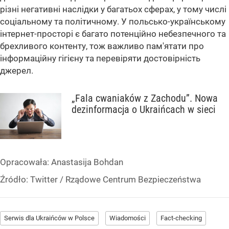
різні негативні наслідки у багатьох сферах, у тому числі
соціальному та політичному. У польсько-українському
інтернет-просторі є багато потенційно небезпечного та
брехливого контенту, тож важливо пам'ятати про
інформаційну гігієну та перевіряти достовірність
джерел.
„Fala cwaniaków z Zachodu”. Nowa
dezinformacja o Ukraińcach w sieci
Opracowała:
Anastasija Bohdan
Źródło:
Twitter
/
Rządowe Centrum Bezpieczeństwa
Serwis dla Ukraińców w Polsce
Wiadomości
Fact-checking