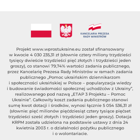
Projekt
www.wprostukraine.eu
został sfinansowany
w kwocie 4 030 235,31 zł (słownie cztery miliony trzydzieści
tysięcy dwieście trzydzieści pięć złotych i trzydzieści jeden
groszy), co stanowi 79,74% wartości zadania publicznego,
przez Kancelarię Prezesa Rady Ministrów w ramach zadania
publicznego „Pomoc ukraińskim dziennikarzom
i społeczności ukraińskiej w Polsce – popularyzacja wiedzy
i budowanie świadomości społecznej uchodźców z Ukrainy”,
realizowanego pod nazwą „ETAP 3 Projektu – Pomoc
Ukrainie”. Całkowity koszt zadania publicznego stanowi
sumę kwot dotacji i środków, wynosi łącznie 5 054 536,31 zł
(słownie: pięć milionów pięćdziesiąt cztery tysiące pięćset
trzydzieści sześć złotych i trzydzieści jeden groszy). Dotacja
KRPM została udzielona na podstawie ustawy z dnia 24
kwietnia 2003 r. o działalności pożytku publicznego
i o wolontariacie.