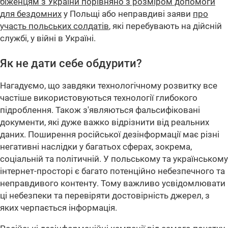
біженцям з України порівняно з розміром допомоги
для бездомних
у Польщі або неправдиві заяви
про
участь польських солдатів
, які перебувають на дійсній
службі, у війні в Україні.
Як не дати себе обдурити?
Нагадуємо, що завдяки технологічному розвитку все
частіше використовуються технології глибокого
підроблення. Також з'являються фальсифіковані
документи, які дуже важко відрізнити від реальних
даних. Поширення російської дезінформації має різні
негативні наслідки у багатьох сферах, зокрема,
соціальній та політичній. У польському та українському
інтернет-просторі є багато потенційно небезпечного та
неправдивого контенту. Тому важливо усвідомлювати
ці небезпеки та перевіряти достовірність джерел, з
яких черпається інформація.