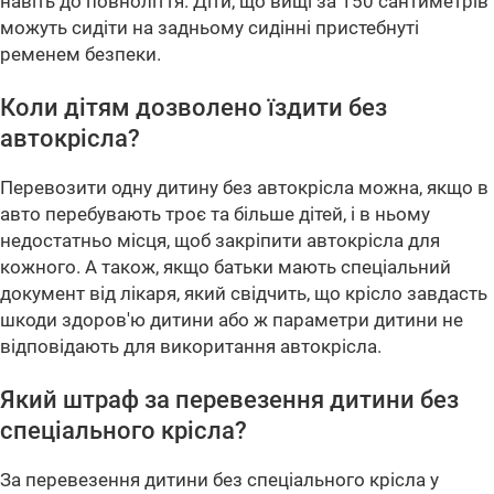
навіть до повноліття. Діти, що вищі за 150 сантиметрів
можуть сидіти на задньому сидінні пристебнуті
ременем безпеки.
Коли дітям дозволено їздити без
автокрісла?
Перевозити одну дитину без автокрісла можна, якщо в
авто перебувають троє та більше дітей, і в ньому
недостатньо місця, щоб закріпити автокрісла для
кожного. А також, якщо батьки мають спеціальний
документ від лікаря, який свідчить, що крісло завдасть
шкоди здоров'ю дитини або ж параметри дитини не
відповідають для викоритання автокрісла.
Який штраф за перевезення дитини без
спеціального крісла?
За перевезення дитини без спеціального крісла у