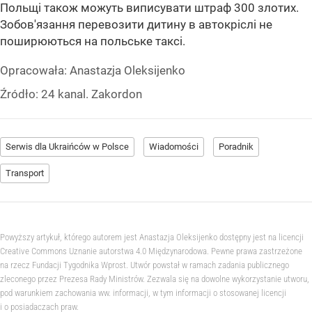
Польщі також можуть виписувати штраф 300 злотих.
Зобов'язання перевозити дитину в автокріслі не
поширюються на польське таксі.
Opracowała:
Anastazja Oleksijenko
Źródło:
24 kanal. Zakordon
Serwis dla Ukraińców w Polsce
Wiadomości
Poradnik
Transport
Powyższy artykuł, którego autorem jest Anastazja Oleksijenko dostępny jest na licencji
Creative Commons Uznanie autorstwa 4.0 Międzynarodowa. Pewne prawa zastrzeżone
na rzecz Fundacji Tygodnika Wprost. Utwór powstał w ramach zadania publicznego
zleconego przez Prezesa Rady Ministrów. Zezwala się na dowolne wykorzystanie utworu,
pod warunkiem zachowania ww. informacji, w tym informacji o stosowanej licencji
i o posiadaczach praw.