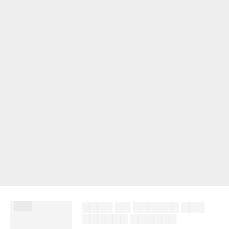
███
▇▇▇▇ ▇▇ ▇▇▇▇▇▇ ▇▇▇
▇▇▇▇▇▇ ▇▇▇▇▇▇
██████ ███