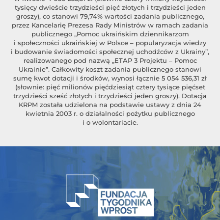
tysięcy dwieście trzydzieści pięć złotych i trzydzieści jeden
groszy), co stanowi 79,74% wartości zadania publicznego,
przez Kancelarię Prezesa Rady Ministrów w ramach zadania
publicznego „Pomoc ukraińskim dziennikarzom
i społeczności ukraińskiej w Polsce – popularyzacja wiedzy
i budowanie świadomości społecznej uchodźców z Ukrainy”,
realizowanego pod nazwą „ETAP 3 Projektu – Pomoc
Ukrainie”. Całkowity koszt zadania publicznego stanowi
sumę kwot dotacji i środków, wynosi łącznie 5 054 536,31 zł
(słownie: pięć milionów pięćdziesiąt cztery tysiące pięćset
trzydzieści sześć złotych i trzydzieści jeden groszy). Dotacja
KRPM została udzielona na podstawie ustawy z dnia 24
kwietnia 2003 r. o działalności pożytku publicznego
i o wolontariacie.