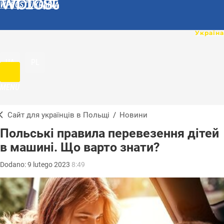
WPROST UKRAINA
UA
PL
MENU
Сайт для українців в Польщі
/
Новини
Польські правила перевезення дітей
в машині. Що варто знати?
Dodano:
9
lutego
2023
8:49