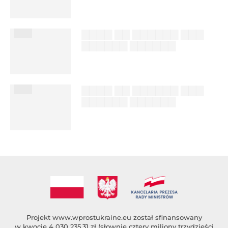
%author_lname
███
▇▇▇▇ ▇▇ ▇▇▇▇▇▇ ▇▇▇
▇▇▇▇▇▇ ▇▇▇▇▇▇
██████ ███
%author_lname
███
▇▇▇▇ ▇▇ ▇▇▇▇▇▇ ▇▇▇
▇▇▇▇▇▇ ▇▇▇▇▇▇
██████ ███
%author_lname
Projekt
www.wprostukraine.eu
został sfinansowany
w kwocie 4 030 235,31 zł (słownie cztery miliony trzydzieści