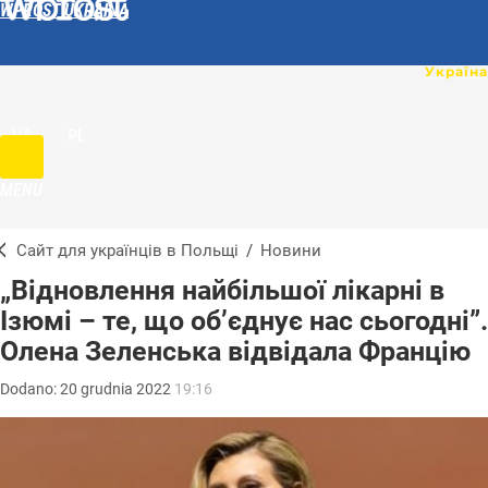
WPROST UKRAINA
UA
PL
MENU
Сайт для українців в Польщі
/
Новини
„Відновлення найбільшої лікарні в
Ізюмі – те, що об’єднує нас сьогодні”.
Олена Зеленська відвідала Францію
Dodano:
20
grudnia
2022
19:16