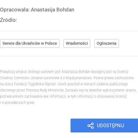
Opracowała:
Anastasija Bohdan
Źródło:
Serwis dla Ukraińców w Polsce
Wiadomości
Ogłoszenia
Powyższy artykuł, którego autorem jest Anastasija Bohdan dostępny jest na licencji
Creative Commons Uznanie autorstwa 4.0 Międzynarodowa. Pewne prawa zastrzeżone
na rzecz Fundacji Tygodnika Wprost. Utwór powstał w ramach zadania publicznego
zleconego przez Prezesa Rady Ministrów. Zezwala się na dowolne wykorzystanie utworu,
pod warunkiem zachowania ww. informacji, w tym informacji o stosowanej licencji
i o posiadaczach praw.
UDOSTĘPNIJ