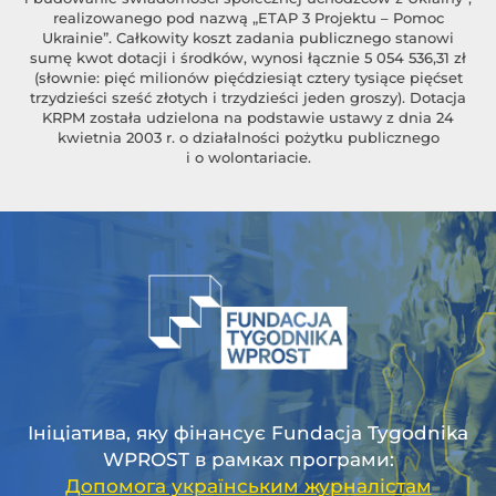
realizowanego pod nazwą „ETAP 3 Projektu – Pomoc
Ukrainie”. Całkowity koszt zadania publicznego stanowi
sumę kwot dotacji i środków, wynosi łącznie 5 054 536,31 zł
(słownie: pięć milionów pięćdziesiąt cztery tysiące pięćset
trzydzieści sześć złotych i trzydzieści jeden groszy). Dotacja
KRPM została udzielona na podstawie ustawy z dnia 24
kwietnia 2003 r. o działalności pożytku publicznego
i o wolontariacie.
Ініціатива, яку фінансує Fundacja Tygodnika
WPROST в рамках програми:
Допомога українським журналістам