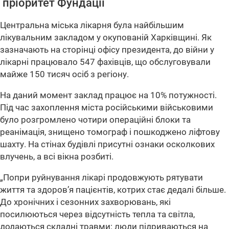
пріоритет Фундації
Центральна міська лікарня була найбільшим
лікувальним закладом у окупованій Харківщині. Як
зазначають на сторінці офісу президента, до війни у
лікарні працювало 547 фахівців, що обслуговували
майже 150 тисяч осіб з регіону.
На даний момент заклад працює на 10% потужності.
Під час захоплення міста російськими військовими
було розгромлено чотири операційні блоки та
реанімація, знищено томограф і пошкоджено ліфтову
шахту. На стінах будівлі присутні ознаки осколкових
влучень, а всі вікна розбиті.
„Попри руйнування лікарі продовжують рятувати
життя та здоров’я пацієнтів, котрих стає дедалі більше.
До хронічних і сезонних захворювань, які
посилюються через відсутність тепла та світла,
додаються складні травми: люди підриваються на