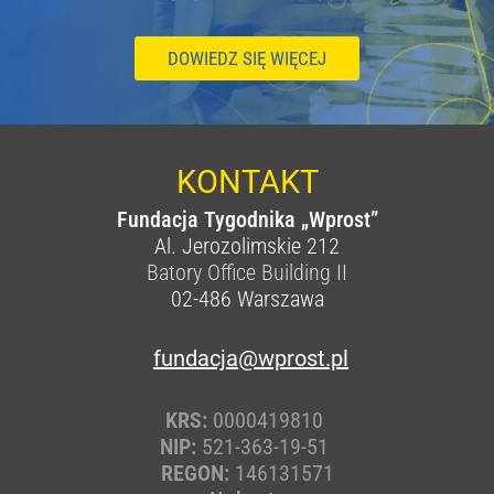
DOWIEDZ SIĘ WIĘCEJ
KONTAKT
Fundacja Tygodnika „Wprost”
Al. Jerozolimskie 212
Batory Office Building II
02-486
Warszawa
fundacja@wprost.pl
KRS:
0000419810
NIP:
521-363-19-51
REGON:
146131571