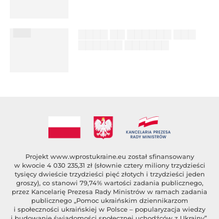
%author_lname
███
▇▇▇▇ ▇▇ ▇▇▇▇▇▇ ▇▇▇
▇▇▇▇▇▇ ▇▇▇▇▇▇
██████ ███
%author_lname
Projekt
www.wprostukraine.eu
został sfinansowany
w kwocie 4 030 235,31 zł (słownie cztery miliony trzydzieści
tysięcy dwieście trzydzieści pięć złotych i trzydzieści jeden
groszy), co stanowi 79,74% wartości zadania publicznego,
przez Kancelarię Prezesa Rady Ministrów w ramach zadania
publicznego „Pomoc ukraińskim dziennikarzom
i społeczności ukraińskiej w Polsce – popularyzacja wiedzy
i budowanie świadomości społecznej uchodźców z Ukrainy”,