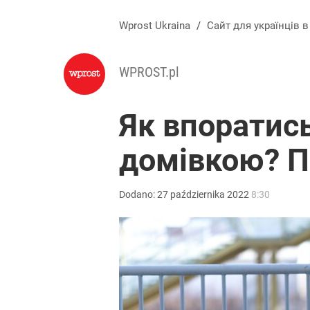
Wprost Ukraina
/
Сайт для українців 
WPROST.pl
Як впоратис
домівкою? П
Dodano:
27
października
2022
8:30