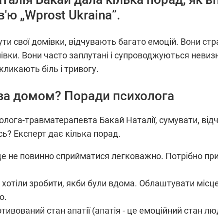
'ю „Wprost Ukraina”.
нути свої домівки, відчувають багато емоцій. Вони ст
івки. Вони часто заплутані і супроводжуються невиз
кликають біль і тривогу.
 за домом? Поради психолога
лога-травматерапевта Бакай Наталії, сумувати, відч
ь? Експерт дає кілька порад.
це не повинно сприйматися легковажно. Потрібно прис
и хотіли зробити, якби були вдома. Облаштувати місц
о.
тивований стан апатії (апатія - це емоційний стан л