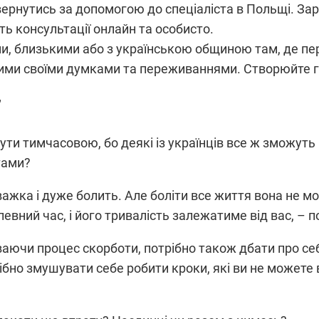
звернутись за допомогою до спеціаліста в Польщі. За
ть консультації онлайн та особисто.
ми, близькими або з українською общиною там, де пе
з ними своїми думками та переживаннями. Створюйте г
”
ти тимчасовою, бо деякі із українців все ж зможуть п
тами?
ажка і дуже болить. Але боліти все життя вона не мож
вний час, і його тривалість залежатиме від вас, – 
аючи процес скорботи, потрібно також дбати про себ
бно змушувати себе робити кроки, які ви не можете в