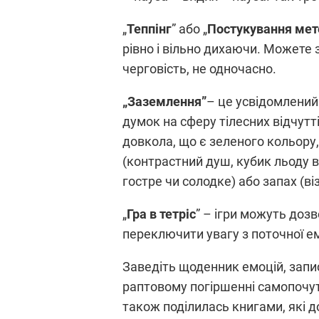
„
Теппінг
” або „
Постукування мет
рівно і вільно дихаючи. Можете 
черговість, не одночасно.
„Заземлення”
– це усвідомлений
думок на сферу тілесних відчутті
довкола, що є зеленого кольору, 
(контрастний душ, кубик льоду в 
гостре чи солодке) або запах (в
„
Гра в тетріс
” – ігри можуть доз
переключити увагу з поточної ем
Заведіть щоденник емоцій, запис
раптовому погіршенні самопочут
також поділилась книгами, які д