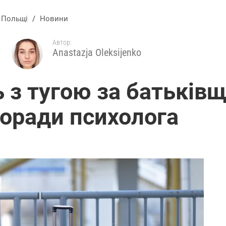
в Польщі
/
Новини
Автор:
Anastazja Oleksijenko
ь з тугою за батьків
оради психолога