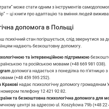
 втрати” може стати одним з інструментів самодопомо
бір” – ці книги про адаптацію та вміння людей вижива
ічна допомога в Польщі
аш психічний стан погіршується, слід звернутися за 
раїнцям надають безкоштовну допомогу.
ихологічною та інтервенційною підтримкою
безкошто
аїнською та російською мовами (+48 669 981 038).
dgram
допомога надається з понеділка по п'ятницю з 
овами (+48 459 595 252).
в Кракові
надає психологічну допомогу громадянам Ук
номером телефону 12 421 92 82.
країни та безкоштовна психологічна допомога для м
ичному центрі за адресою ul. Koszykowa 79b (+48 22 4