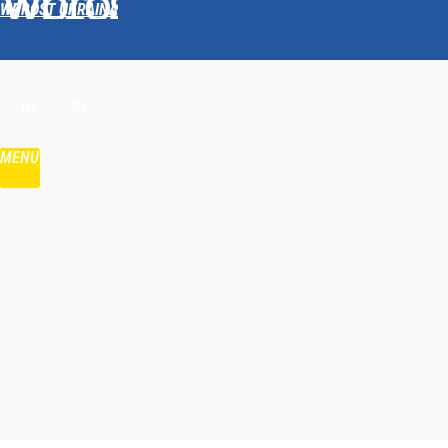
WPROST UKRAINA
Udostępnij
UA
PL
MENU