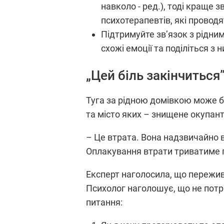
навколо - ред.), тоді краще 
психотерапевтів, які проводя
Підтримуйте зв’язок з рідни
схожі емоції та поділіться 
„Цей біль закінчиться
Туга за рідною домівкою може бу
та місто яких – знищене окупан
– Це втрата. Вона надзвичайно в
Оплакування втрати триватиме пе
Експерт наголосила, що пережив
Психолог наголошує, що не потрі
питання: