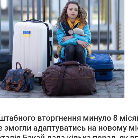
табного вторгнення минуло 8 місяців
е змогли адаптуватись на новому мі
талія Бакай дала кілька порад, як в