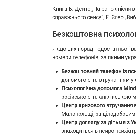
Книга Б. Дейтс „На ранок після
справжнього сенсу”, Е. Єгер „Ви
Безкоштовна психолог
Якщо цих порад недостатньо і в
номери телефонів, за якими ук
Безкоштовний телефон із пс
допомогою та втручанням укр
Психологічна допомога Min
російською та англійською м
Центр кризового втручання 
Малопольщі, за цілодобовим 
Центр догляду за дітьми з У
знаходиться в нейро психіатр