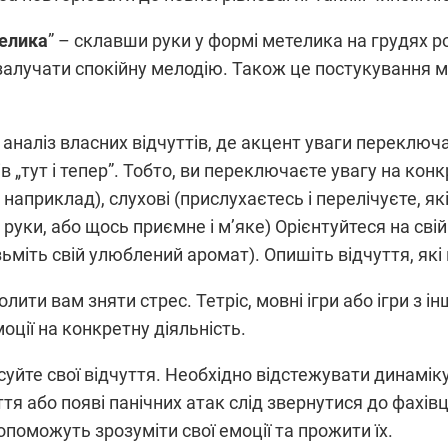
елика
” – склавши руки у формі метелика на грудях р
залучати спокійну мелодію. Також це постукування м
 аналіз власних відчуттів, де акцент уваги переключ
в „тут і тепер”. Тобто, ви переключаєте увагу на кон
наприклад), слухові (прислухаєтесь і перелічуєте, як
руки, або щось приємне і м’яке) Орієнтуйтеся на свій
ізьміть свій улюблений аромат). Опишіть відчуття, як
волити вам зняти стрес. Тетріс, мовні ігри або ігри 
оції на конкретну діяльність.
уйте свої відчуття. Необхідно відстежувати динаміку
тя або появі панічних атак слід звернутися до фахі
опоможуть зрозуміти свої емоції та прожити їх.