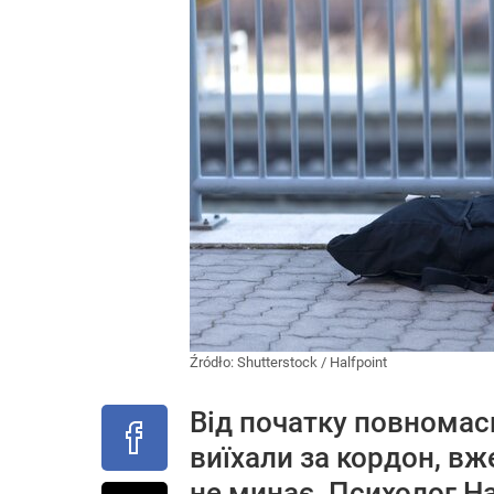
Źródło:
Shutterstock
/
Halfpoint
Від початку повномасш
виїхали за кордон, вж
не минає. Психолог На