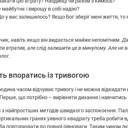
лакати цю втрату? Наодинці чи разом з кимось?
 майбутнє і вирощу в собі надію?
о у вас залишилось? Якщо Бог зберіг мені життя, то я
нчик, навіть якщо він видається майже непомітним. Дій
 ти втратив, але слід залишити це в минулому. Але не
олог.
ть впоратись із тривогою
дина часом відчуває тривогу і не можна відкидати ц
– Перше, що потрібно – вирівняти дихання і навчитись
 з найпростіших методів швидкого заспокоєння. Паль
ертикальних гранях уявного квадрату треба робити в
реба повторювати до повної рівноваги. Таким чином 