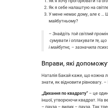
Як я хочу прогорювати та оп
Як я себе налаштую на світле
У мене немає дому, але є … Щ
майбутньому?
– Знайдіть той світлий промі
сумувати і оплакувати те, що
і майбутнє, – зазначила псих
Вправи, які допоможу
Наталія Бакай каже, що кожна лю
знати, як відновити рівновагу. 
„Дихання по квадрату”
– це один
іншої, утворюючи квадрат. На в
– пауза – видих – пауза. Так т