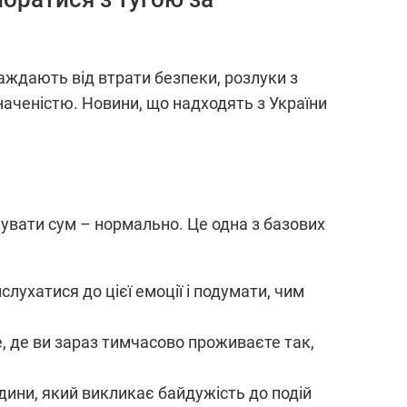
раждають від втрати безпеки, розлуки з
наченістю. Новини, що надходять з України
увати сум – нормально. Це одна з базових
лухатися до цієї емоції і подумати, чим
е, де ви зараз тимчасово проживаєте так,
юдини, який викликає байдужість до подій