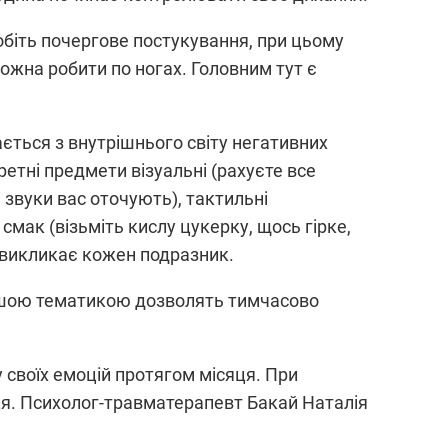
обіть почергове постукування, при цьому
ожна робити по ногах. Головним тут є
ається з внутрішнього світу негативних
кретні предмети візуальні (рахуєте все
і звуки вас оточують), тактильні
 смак (візьміть кислу цукерку, щось гірке,
і викликає кожен подразник.
з іншою тематикою дозволять тимчасово
 своїх емоцій протягом місяця. При
вця. Психолог-травматерапевт Бакай Наталія