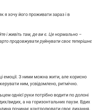
к я хочу його проживати зараз і в
те і живіть там, де ви є. Це нормально –
 варто продовжувати руйнувати своє теперішнє
і емоції. З ними можна жити, але корисно
 керувати ним, усвідомлено, ритмічно.
цем однієї руки потрібно водити по долоні
дих/видих, а на горизонтальних паузи. Вдих
людина починає контролювати своє дихання.