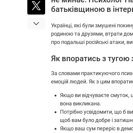
батьківщиною в інтерв
Українці, які були змушені поки
родиною та друзями, втрати дом
про подальші російські атаки, ви
Як впоратись з тугою
За словами практикуючого психо
емоцій людей. Як з цим впоратис
Якщо ви відчуваєте смуток, 
вона викликана.
Потрібно усвідомити, що б в
щоб вам було добре і затишн
Якщо ваш сум переріс в демо