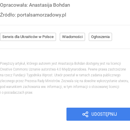
Opracowała:
Anastasija Bohdan
Źródło:
portalsamorzadowy.pl
Serwis dla Ukraińców w Polsce
Wiadomości
Ogłoszenia
Powyższy artykuł, którego autorem jest Anastasija Bohdan dostępny jest na licencji
Creative Commons Uznanie autorstwa 4.0 Międzynarodowa. Pewne prawa zastrzeżone
na rzecz Fundacji Tygodnika Wprost. Utwór powstał w ramach zadania publicznego
zleconego przez Prezesa Rady Ministrów. Zezwala się na dowolne wykorzystanie utworu,
pod warunkiem zachowania ww. informacji, w tym informacji o stosowanej licencji
i o posiadaczach praw.
UDOSTĘPNIJ