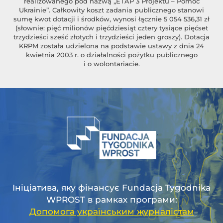
realizowanego pod nazwą „ETAP 3 Projektu – Pomoc
Ukrainie”. Całkowity koszt zadania publicznego stanowi
sumę kwot dotacji i środków, wynosi łącznie 5 054 536,31 zł
(słownie: pięć milionów pięćdziesiąt cztery tysiące pięćset
trzydzieści sześć złotych i trzydzieści jeden groszy). Dotacja
KRPM została udzielona na podstawie ustawy z dnia 24
kwietnia 2003 r. o działalności pożytku publicznego
i o wolontariacie.
Ініціатива, яку фінансує Fundacja Tygodnika
WPROST в рамках програми:
Допомога українським журналістам