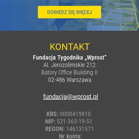
DOWIEDZ SIĘ WIĘCEJ
KONTAKT
Fundacja Tygodnika „Wprost”
Al. Jerozolimskie 212
Batory Office Building II
02-486
Warszawa
fundacja@wprost.pl
KRS:
0000419810
NIP:
521-363-19-51
REGON:
146131571
Nr konta: