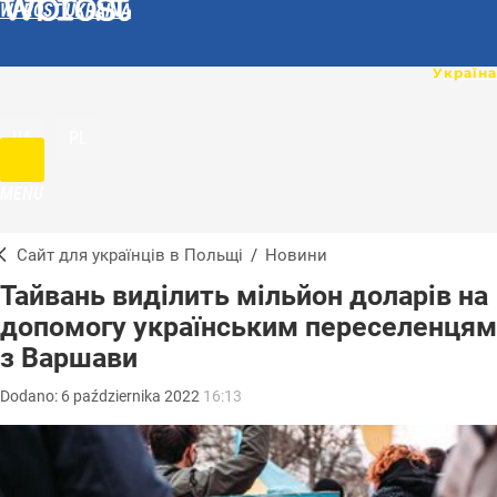
WPROST UKRAINA
UA
PL
MENU
Сайт для українців в Польщі
/
Новини
Тайвань виділить мільйон доларів на
допомогу українським переселенцям
з Варшави
Dodano:
6
października
2022
16:13