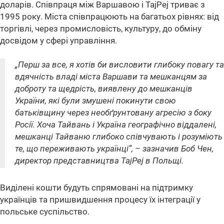
доларів. Співпраця між Варшавою і TajPej триває з
1995 року. Міста співпрацюють на багатьох рівнях: від
торгівлі, через промисловість, культуру, до обміну
досвідом у сфері управління.
„Перш за все, я хотів би висловити глибоку повагу та
вдячність владі міста Варшави та мешканцям за
доброту та щедрість, виявлену до мешканців
України, які були змушені покинути свою
батьківщину через необґрунтовану агресію з боку
Росії. Хоча Тайвань і Україна географічно віддалені,
мешканці Тайваню глибоко співчувають і розуміють
те, що переживають українці”, – зазначив Боб Чен,
директор представництва TajPej в Польщі.
Виділені кошти будуть спрямовані на підтримку
українців та пришвидшення процесу їх інтеграції у
польське суспільство.