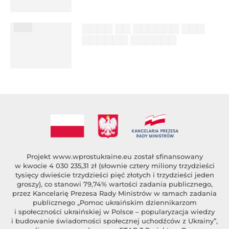
%author_lname
███
▇▇▇▇ ▇▇ ▇▇▇▇▇▇ ▇▇▇
▇▇▇▇▇▇ ▇▇▇▇▇▇
██████ ███
%author_lname
Projekt
www.wprostukraine.eu
został sfinansowany
w kwocie 4 030 235,31 zł (słownie cztery miliony trzydzieści
tysięcy dwieście trzydzieści pięć złotych i trzydzieści jeden
groszy), co stanowi 79,74% wartości zadania publicznego,
przez Kancelarię Prezesa Rady Ministrów w ramach zadania
publicznego „Pomoc ukraińskim dziennikarzom
i społeczności ukraińskiej w Polsce – popularyzacja wiedzy
i budowanie świadomości społecznej uchodźców z Ukrainy”,