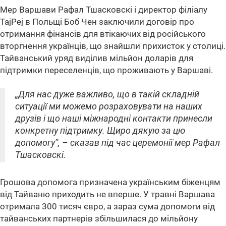
Мер Варшави Рафал Тшасковскі і директор філіалу
TajPej в Польщі Боб Чен заключили договір про
отримання фінансів для втікаючих від російського
вторгнення українців, що знайшли прихисток у столиці.
Тайванський уряд виділив мільйон доларів для
підтримки переселенців, що проживають у Варшаві.
„Для нас дуже важливо, що в такій складній
ситуації ми можемо розраховувати на наших
друзів і що наші міжнародні контакти принесли
конкретну підтримку. Щиро дякую за цю
допомогу”, – сказав під час церемонії мер Рафал
Тшасковскі.
Грошова допомога призначена українським біженцям
від Тайваню приходить не вперше. У травні Варшава
отримала 300 тисяч євро, а зараз сума допомоги від
тайванських партнерів збільшилася до мільйону