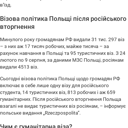
в’їзд.
Візова політика Польщі після російського
вторгнення
Минулого року громадянам РФ видали 31 тис. 297 віз
– з них аж 17 тисяч робочих, майже тисяча – за
рахунок навчання в Польщі та 95 туристичних віз. З 24
лютого по 9 серпня, за даними МЗС Польщі, росіянам
видали 4513 віз.
Сьогодні візова політика Польщі щодо громадян РФ
включає в себе лише одну візу для російського
студента, 14 туристичних віз, 813 робочих і аж 659
гуманітарних. Після російського вторгнення Польща
взагалі не видає туристичних віз росіянам, – інформує
польське видання
„Rzeczpospolita”
.
Чим є гуманітарна віза?