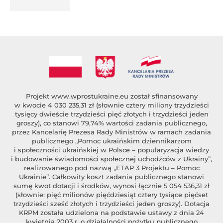
%author_lname
Projekt
www.wprostukraine.eu
został sfinansowany
w kwocie 4 030 235,31 zł (słownie cztery miliony trzydzieści
tysięcy dwieście trzydzieści pięć złotych i trzydzieści jeden
groszy), co stanowi 79,74% wartości zadania publicznego,
przez Kancelarię Prezesa Rady Ministrów w ramach zadania
publicznego „Pomoc ukraińskim dziennikarzom
i społeczności ukraińskiej w Polsce – popularyzacja wiedzy
i budowanie świadomości społecznej uchodźców z Ukrainy”,
realizowanego pod nazwą „ETAP 3 Projektu – Pomoc
Ukrainie”. Całkowity koszt zadania publicznego stanowi
sumę kwot dotacji i środków, wynosi łącznie 5 054 536,31 zł
(słownie: pięć milionów pięćdziesiąt cztery tysiące pięćset
trzydzieści sześć złotych i trzydzieści jeden groszy). Dotacja
KRPM została udzielona na podstawie ustawy z dnia 24
kwietnia 2003 r. o działalności pożytku publicznego