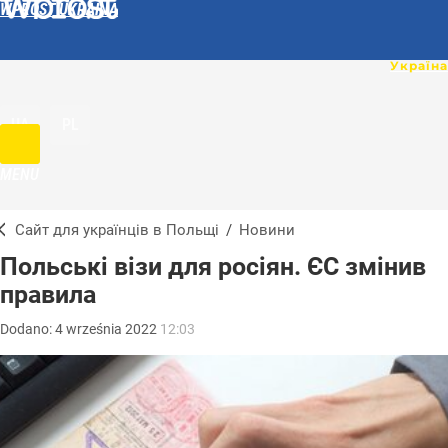
WPROST UKRAINA
UA
PL
MENU
Сайт для українців в Польщі
/
Новини
Польські візи для росіян. ЄС змінив
правила
Dodano:
4
września
2022
12:03