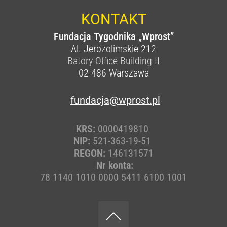
KONTAKT
Fundacja Tygodnika „Wprost”
Al. Jerozolimskie 212
Batory Office Building II
02-486
Warszawa
fundacja@wprost.pl
KRS:
0000419810
NIP:
521-363-19-51
REGON:
146131571
Nr konta:
78 1140 1010 0000 5411 6100 1001