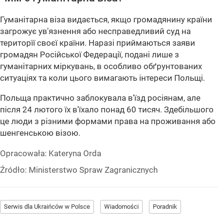
Гуманітарна віза видається, якщо громадянину країни
загрожує ув'язнення або несправедливий суд на
територїї своєї країни. Наразі приймаються заяви
громадян Російської Федерації, подані лише з
гуманітарних міркувань, в особливо обґрунтованих
ситуаціях та коли цього вимагають інтереси Польщі.
Польща практично заблокувала в'їзд росіянам, але
після 24 лютого їх в'їхало понад 60 тисяч. Здебільшого
це люди з різними формами права на проживання або
шенгенською візою.
Opracowała:
Kateryna Orda
Źródło:
Ministerstwo Spraw Zagranicznych
Serwis dla Ukraińców w Polsce
Wiadomości
Poradnik