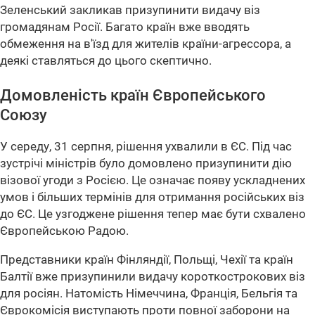
Зеленський закликав призупинити видачу віз
громадянам Росії. Багато країн вже вводять
обмеження на в'їзд для жителів країни-агрессора, а
деякі ставляться до цього скептично.
Домовленість країн Європейського
Союзу
У середу, 31 серпня, рішення ухвалили в ЄС. Під час
зустрічі міністрів було домовлено призупинити дію
візової угоди з Росією. Це означає появу ускладнених
умов і більших термінів для отримання російських віз
до ЄС. Це узгоджене рішення тепер має бути схвалено
Європейською Радою.
Представники країн Фінляндії, Польщі, Чехії та країн
Балтії вже призупинили видачу короткострокових віз
для росіян. Натомість Німеччина, Франція, Бельгія та
Єврокомісія виступають проти повної заборони на