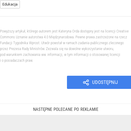
Edukacja
Powyższy artykuł, którego autorem jest Kateryna Orda dostępny jest na licencji Creative
Commons Uznanie autorstwa 4.0 Międzynarodowa. Pewne prawa zastrzeżone na rzecz
Fundacji Tygodnika Wprost. Utwór powstał w ramach zadania publicznego zleconego
przez Prezesa Rady Ministrów. Zezwala się na dowolne wykorzystanie utworu,
pod warunkiem zachowania ww. informacji, w tym informacji o stosowanej licencji
i o posiadaczach praw.
UDOSTĘPNIJ