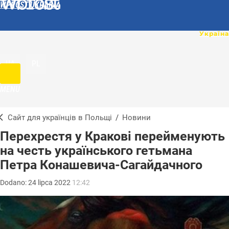
WPROST UKRAINA
UA
PL
MENU
Сайт для українців в Польщі
/
Новини
Перехрестя у Кракові перейменують
на честь українського гетьмана
Петра Конашевича-Сагайдачного
Dodano:
24
lipca
2022
12:42