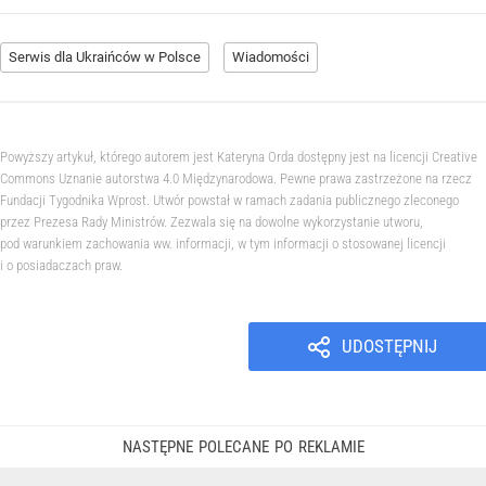
Serwis dla Ukraińców w Polsce
Wiadomości
Powyższy artykuł, którego autorem jest Kateryna Orda dostępny jest na licencji Creative
Commons Uznanie autorstwa 4.0 Międzynarodowa. Pewne prawa zastrzeżone na rzecz
Fundacji Tygodnika Wprost. Utwór powstał w ramach zadania publicznego zleconego
przez Prezesa Rady Ministrów. Zezwala się na dowolne wykorzystanie utworu,
pod warunkiem zachowania ww. informacji, w tym informacji o stosowanej licencji
i o posiadaczach praw.
UDOSTĘPNIJ