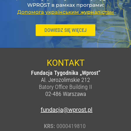
WPROST в рамках програми:
Допомога українським журналістам
DOWIEDZ SIĘ WIĘCEJ
KONTAKT
Fundacja Tygodnika „Wprost”
Al. Jerozolimskie 212
Batory Office Building II
02-486
Warszawa
fundacja@wprost.pl
KRS:
0000419810