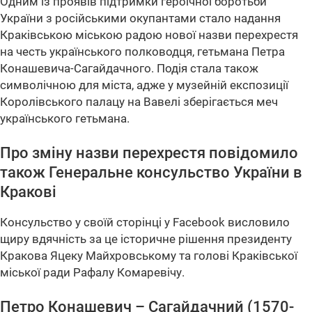
Одним із проявів підтримки героїчної боротьби
України з російськими окупантами стало надання
Краківською міською радою нової назви перехрестя
на честь українського полководця, гетьмана Петра
Конашевича-Сагайдачного. Подія стала також
символічною для міста, адже у музейній експозиції
Королівського палацу на Вавелі зберігається меч
українського гетьмана.
Про зміну назви перехрестя повідомило
також Генеральне консульство України в
Кракові
Консульство у своїй сторінці у Facebook висловило
щиру вдячність за це історичне рішення президенту
Кракова Яцеку Майхровському та голові Краківської
міської ради Рафалу Комаревічу.
Петро Конашевич – Сагайдачний (1570-