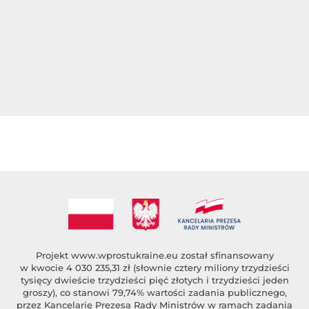
Projekt
www.wprostukraine.eu
został sfinansowany
w kwocie 4 030 235,31 zł (słownie cztery miliony trzydzieści
tysięcy dwieście trzydzieści pięć złotych i trzydzieści jeden
groszy), co stanowi 79,74% wartości zadania publicznego,
przez Kancelarię Prezesa Rady Ministrów w ramach zadania