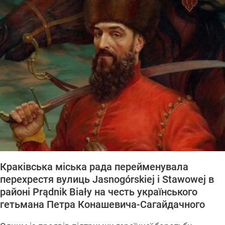
Краківська міська рада перейменувала
перехрестя вулиць Jasnogórskiej i Stawowej в
районі Prądnik Biały на честь українського
гетьмана Петра Конашевича-Сагайдачного