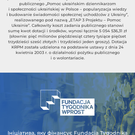
publicznego „Pomoc ukraińskim dziennikarzom
i społeczności ukraińskiej w Polsce – popularyzacja wiedzy
i budowanie świadomości społecznej uchodźców z Ukrainy”,
realizowanego pod nazwą „ETAP 3 Projektu – Pomoc
Ukrainie”. Całkowity koszt zadania publicznego stanowi
sumę kwot dotacji i środków, wynosi łącznie 5 054 536,31 zł
(słownie: pięć milionów pięćdziesiąt cztery tysiące pięćset
trzydzieści sześć złotych i trzydzieści jeden groszy). Dotacja
KRPM została udzielona na podstawie ustawy z dnia 24
kwietnia 2003 r. o działalności pożytku publicznego
i o wolontariacie.
Ініціатива, яку фінансує Fundacja Tygodnika