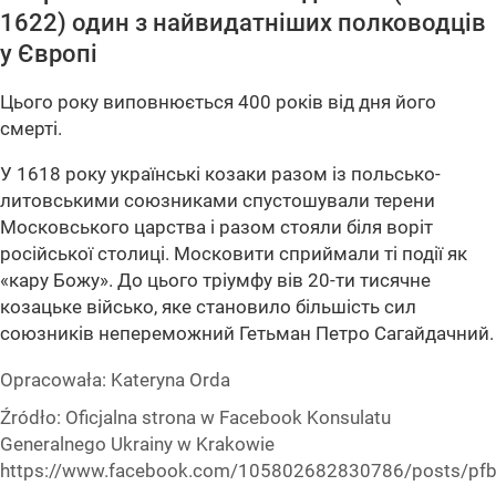
1622) один з найвидатніших полководців
у Європі
Цього року виповнюється 400 років від дня його
смерті.
У 1618 року українські козаки разом із польсько-
литовськими союзниками спустошували терени
Московського царства і разом стояли біля воріт
російської столиці. Московити сприймали ті події як
«кару Божу». До цього тріумфу вів 20-ти тисячне
козацьке військо, яке становило більшість сил
союзників непереможний Гетьман Петро Сагайдачний.
Opracowała:
Kateryna Orda
Źródło:
Oficjalna strona w Facebook Konsulatu
Generalnego Ukrainy w Krakowie
https://www.facebook.com/105802682830786/posts/p