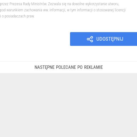
przez Prezesa Rady Ministrów. Zezwala się na dowolne wykorzystanie utworu,
pod warunkiem zachowania ww. informacji, w tym informacji o stosowanej licencji
i o posiadaczach praw.
UDOSTĘPNIJ