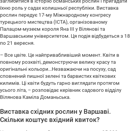
заглибитися в історію османських рослин і пригадати
їхню роль у садах колишньої республіки. Виставка
рослин передує 17-му Міжнародному конгресу
турецького мистецтва (ICTA), організованому
Палацом-музеєм короля Яна ІІІ у Вілянові та
Варшавським університетом. Ця подія відбудеться з 18
по 21 вересня.
– Все цвіте. Це найпривабливіший момент. Квіти в
повному розквіті, демонструючи велику красу та
оригінальні кольори...Незважаючи на посуху, сад
сповнений пишної зелені та барвистих квіткових
килимів. Ці квіти будуть гарно виглядати протягом
усього літа, – розповідає керівник садового відділу
Вілянова Каміла Доманьська.
Виставка східних рослин у Варшаві.
Скільки коштує вхідний квиток?