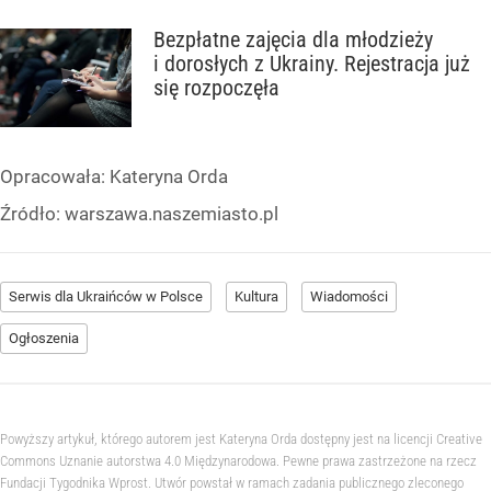
Bezpłatne zajęcia dla młodzieży
i dorosłych z Ukrainy. Rejestracja już
się rozpoczęła
Opracowała:
Kateryna Orda
Źródło:
warszawa.naszemiasto.pl
Serwis dla Ukraińców w Polsce
Kultura
Wiadomości
Ogłoszenia
Powyższy artykuł, którego autorem jest Kateryna Orda dostępny jest na licencji Creative
Commons Uznanie autorstwa 4.0 Międzynarodowa. Pewne prawa zastrzeżone na rzecz
Fundacji Tygodnika Wprost. Utwór powstał w ramach zadania publicznego zleconego