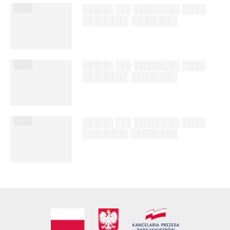
███
▇▇▇▇ ▇▇ ▇▇▇▇▇▇ ▇▇▇
▇▇▇▇▇▇ ▇▇▇▇▇▇
██████ ███
%author_lname
███
▇▇▇▇ ▇▇ ▇▇▇▇▇▇ ▇▇▇
▇▇▇▇▇▇ ▇▇▇▇▇▇
██████ ███
%author_lname
███
▇▇▇▇ ▇▇ ▇▇▇▇▇▇ ▇▇▇
▇▇▇▇▇▇ ▇▇▇▇▇▇
██████ ███
%author_lname