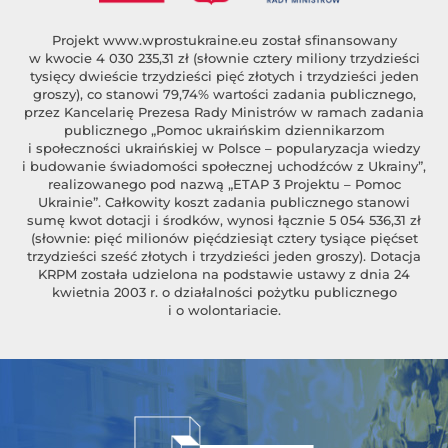
Projekt
www.wprostukraine.eu
został sfinansowany
w kwocie 4 030 235,31 zł (słownie cztery miliony trzydzieści
tysięcy dwieście trzydzieści pięć złotych i trzydzieści jeden
groszy), co stanowi 79,74% wartości zadania publicznego,
przez Kancelarię Prezesa Rady Ministrów w ramach zadania
publicznego „Pomoc ukraińskim dziennikarzom
i społeczności ukraińskiej w Polsce – popularyzacja wiedzy
i budowanie świadomości społecznej uchodźców z Ukrainy”,
realizowanego pod nazwą „ETAP 3 Projektu – Pomoc
Ukrainie”. Całkowity koszt zadania publicznego stanowi
sumę kwot dotacji i środków, wynosi łącznie 5 054 536,31 zł
(słownie: pięć milionów pięćdziesiąt cztery tysiące pięćset
trzydzieści sześć złotych i trzydzieści jeden groszy). Dotacja
KRPM została udzielona na podstawie ustawy z dnia 24
kwietnia 2003 r. o działalności pożytku publicznego
i o wolontariacie.