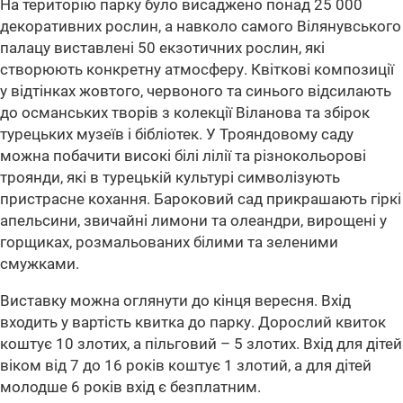
На територію парку було висаджено понад 25 000
декоративних рослин, а навколо самого Вілянувського
палацу виставлені 50 екзотичних рослин, які
створюють конкретну атмосферу. Квіткові композиції
у відтінках жовтого, червоного та синього відсилають
до османських творів з колекції Віланова та збірок
турецьких музеїв і бібліотек. У Трояндовому саду
можна побачити високі білі лілії та різнокольорові
троянди, які в турецькій культурі символізують
пристрасне кохання. Бароковий сад прикрашають гіркі
апельсини, звичайні лимони та олеандри, вирощені у
горщиках, розмальованих білими та зеленими
смужками.
Виставку можна оглянути до кінця вересня. Вхід
входить у вартість квитка до парку. Дорослий квиток
коштує 10 злотих, а пільговий – 5 злотих. Вхід для дітей
віком від 7 до 16 років коштує 1 злотий, а для дітей
молодше 6 років вхід є безплатним.