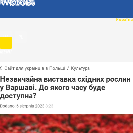
WPROST UKRAINA
UA
PL
MENU
Сайт для українців в Польщі
/
Культура
Незвичайна виставка східних рослин
у Варшаві. До якого часу буде
доступна?
Dodano:
6
sierpnia
2023
8:23