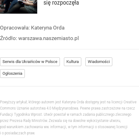
się rozpoczęła
Opracowała:
Kateryna Orda
Źródło:
warszawa.naszemiasto.pl
Serwis dla Ukraińców w Polsce
Kultura
Wiadomości
Ogłoszenia
Powyższy artykuł, którego autorem jest Kateryna Orda dostępny jest na licencji Creative
Commons Uznanie autorstwa 4.0 Międzynarodowa. Pewne prawa zastrzeżone na rzecz
Fundacji Tygodnika Wprost. Utwór powstał w ramach zadania publicznego zleconego
przez Prezesa Rady Ministrów. Zezwala się na dowolne wykorzystanie utworu,
pod warunkiem zachowania ww. informacji, w tym informacji o stosowanej licencji
i o posiadaczach praw.