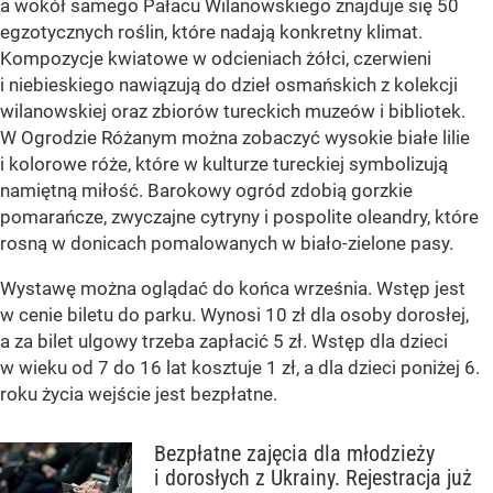
a wokół samego Pałacu Wilanowskiego znajduje się 50
egzotycznych roślin, które nadają konkretny klimat.
Kompozycje kwiatowe w odcieniach żółci, czerwieni
i niebieskiego nawiązują do dzieł osmańskich z kolekcji
wilanowskiej oraz zbiorów tureckich muzeów i bibliotek.
W Ogrodzie Różanym można zobaczyć wysokie białe lilie
i kolorowe róże, które w kulturze tureckiej symbolizują
namiętną miłość. Barokowy ogród zdobią gorzkie
pomarańcze, zwyczajne cytryny i pospolite oleandry, które
rosną w donicach pomalowanych w biało-zielone pasy.
Wystawę można oglądać do końca września. Wstęp jest
w cenie biletu do parku. Wynosi 10 zł dla osoby dorosłej,
a za bilet ulgowy trzeba zapłacić 5 zł. Wstęp dla dzieci
w wieku od 7 do 16 lat kosztuje 1 zł, a dla dzieci poniżej 6.
roku życia wejście jest bezpłatne.
Bezpłatne zajęcia dla młodzieży
i dorosłych z Ukrainy. Rejestracja już