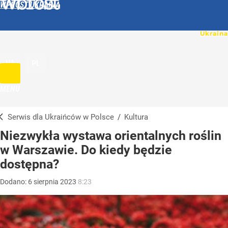
WPROST UKRAINA
UA
PL
MENU
Serwis dla Ukraińców w Polsce
/
Kultura
Niezwykła wystawa orientalnych roślin
w Warszawie. Do kiedy będzie
dostępna?
Dodano:
6
sierpnia
2023
8:23