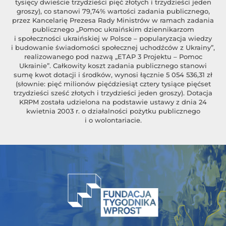
tysięcy dwieście trzydzieści pięć złotych i trzydzieści jeden
groszy), co stanowi 79,74% wartości zadania publicznego,
przez Kancelarię Prezesa Rady Ministrów w ramach zadania
publicznego „Pomoc ukraińskim dziennikarzom
i społeczności ukraińskiej w Polsce – popularyzacja wiedzy
i budowanie świadomości społecznej uchodźców z Ukrainy”,
realizowanego pod nazwą „ETAP 3 Projektu – Pomoc
Ukrainie”. Całkowity koszt zadania publicznego stanowi
sumę kwot dotacji i środków, wynosi łącznie 5 054 536,31 zł
(słownie: pięć milionów pięćdziesiąt cztery tysiące pięćset
trzydzieści sześć złotych i trzydzieści jeden groszy). Dotacja
KRPM została udzielona na podstawie ustawy z dnia 24
kwietnia 2003 r. o działalności pożytku publicznego
i o wolontariacie.