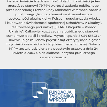
tysięcy dwieście trzydzieści pięć złotych i trzydzieści jeden
groszy), co stanowi 79,74% wartości zadania publicznego,
przez Kancelarię Prezesa Rady Ministrów w ramach zadania
publicznego „Pomoc ukraińskim dziennikarzom
i społeczności ukraińskiej w Polsce – popularyzacja wiedzy
i budowanie świadomości społecznej uchodźców z Ukrainy”,
realizowanego pod nazwą „ETAP 3 Projektu – Pomoc
Ukrainie”. Całkowity koszt zadania publicznego stanowi
sumę kwot dotacji i środków, wynosi łącznie 5 054 536,31 zł
(słownie: pięć milionów pięćdziesiąt cztery tysiące pięćset
trzydzieści sześć złotych i trzydzieści jeden groszy). Dotacja
KRPM została udzielona na podstawie ustawy z dnia 24
kwietnia 2003 r. o działalności pożytku publicznego
i o wolontariacie.