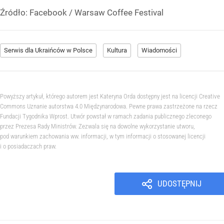
Źródło:
Facebook
/
Warsaw Coffee Festival
Serwis dla Ukraińców w Polsce
Kultura
Wiadomości
Powyższy artykuł, którego autorem jest Kateryna Orda dostępny jest na licencji Creative
Commons Uznanie autorstwa 4.0 Międzynarodowa. Pewne prawa zastrzeżone na rzecz
Fundacji Tygodnika Wprost. Utwór powstał w ramach zadania publicznego zleconego
przez Prezesa Rady Ministrów. Zezwala się na dowolne wykorzystanie utworu,
pod warunkiem zachowania ww. informacji, w tym informacji o stosowanej licencji
i o posiadaczach praw.
UDOSTĘPNIJ