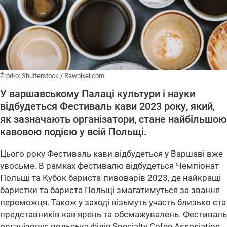
Źródło:
Shutterstock
/
Rawpixel.com
У варшавському Палаці культури і науки
відбудеться Фестиваль кави 2023 року, який,
як зазначають організатори, стане найбільшою
кавовою подією у всій Польщі.
Цього року Фестиваль кави відбудеться у Варшаві вже
увосьме. В рамках фестивалю відбудеться Чемпіонат
Польщі та Кубок бариста-пивоварів 2023, де найкращі
баристки та бариста Польщі змагатимуться за звання
переможця. Також у заході візьмуть участь близько ста
представників кав'ярень та обсмажувалень. Фестиваль
організовує польська філія Specialty Cofee Assosiation.