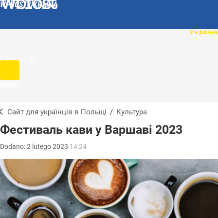
WPROST UKRAINA
UA
PL
MENU
Сайт для українців в Польщі
/
Культура
Фестиваль кави у Варшаві 2023
Dodano:
2
lutego
2023
14:24