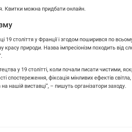
я. Квитки можна придбати онлайн.
ізму
і 19 століття у Франції і згодом поширився по всьому
 красу природи. Назва імпресіонізм походить від слов
.
тецтва у 19 столітті, коли почали писати чистими, яс
ті спостереження, фіксація мінливих ефектів світла,
 на нашій виставці”, – пишуть організатори заходу.