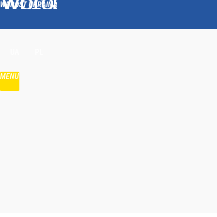
WPROST UKRAINA
Udostępnij
UA
PL
MENU