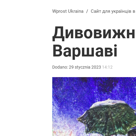
Wprost Ukraina
/
Сайт для українців 
Дивовижна
Варшаві
Dodano:
29
stycznia
2023
14:12