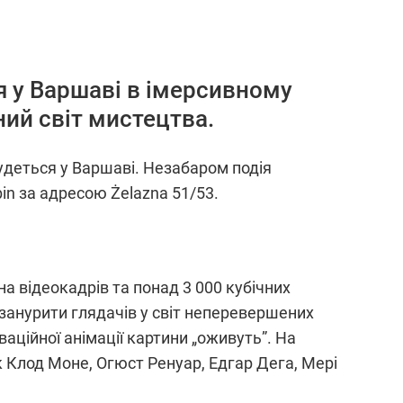
ся у Варшаві в імерсивному
ний світ мистецтва.
удеться у Варшаві. Незабаром подія
in за адресою Żelazna 51/53.
на відеокадрів та понад 3 000 кубічних
 занурити глядачів у світ неперевершених
аційної анімації картини „оживуть”. На
к Клод Моне, Огюст Ренуар, Едгар Дега, Мері