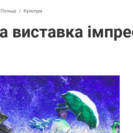
в Польщі
/
Культура
 виставка імпрес