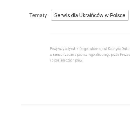
Serwis dla Ukraińców w Polsce
Powyższy artykuł, którego autorem jest Kateryna Orda
w ramach zadania publicznego zleconego przez Prezesa
i o posiadaczach praw.