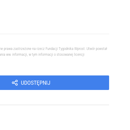
ne prawa zastrzeżone na rzecz Fundacji Tygodnika Wprost. Utwór powstał
a ww. informacji, w tym informacji o stosowanej licencji
UDOSTĘPNIJ