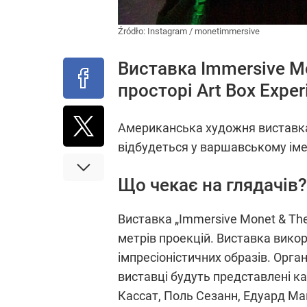
Źródło:
Instagram
/
monetimmersive
Виставка Immersive Mo
просторі Art Box Expe
Американська художня виставка 
відбудеться у варшавському імер
Що чекає на глядачів?
Виставка „Immersive Monet & The
метрів проекцій. Виставка викор
імпресіоністичних образів. Орга
виставці будуть представлені ка
Кассат, Поль Сезанн, Едуард Ма