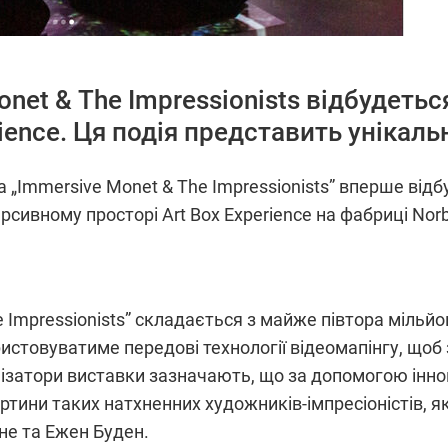
net & The Impressionists відбудеть
rience. Ця подія представить унікаль
„Immersive Monet & The Impressionists” вперше відб
сивному просторі Art Box Experience на фабриці Norb
 Impressionists” складається з майже півтора мільйо
истовуватиме передові технології відеомапінгу, щоб
нізатори виставки зазначають, що за допомогою іннов
ртини таких натхненних художників-імпресіоністів, я
не та Ежен Буден.