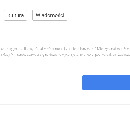
Kultura
Wiadomości
 dostępny jest na licencji Creative Commons Uznanie autorstwa 4.0 Międzynarodowa. Pew
 Rady Ministrów. Zezwala się na dowolne wykorzystanie utworu, pod warunkiem zachowani