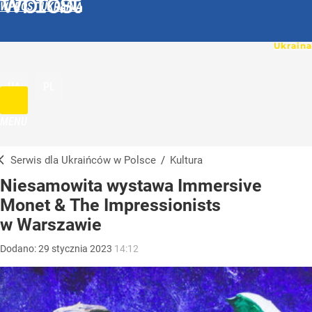
WPROST UKRAINA
UA
PL
MENU
Serwis dla Ukraińców w Polsce
/
Kultura
Niesamowita wystawa Immersive
Monet & The Impressionists
w Warszawie
Dodano:
29
stycznia
2023
14:12