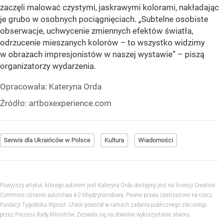
zaczęli malować czystymi, jaskrawymi kolorami, nakładając
je grubo w osobnych pociągnięciach. „Subtelne osobiste
obserwacje, uchwycenie zmiennych efektów światła,
odrzucenie mieszanych kolorów – to wszystko widzimy
w obrazach impresjonistów w naszej wystawie” – piszą
organizatorzy wydarzenia.
Opracowała:
Kateryna Orda
Źródło:
artboxexperience.com
Serwis dla Ukraińców w Polsce
Kultura
Wiadomości
Powyższy artykuł, którego autorem jest Kateryna Orda dostępny jest na licencji Creative
Commons Uznanie autorstwa 4.0 Międzynarodowa. Pewne prawa zastrzeżone na rzecz
Fundacji Tygodnika Wprost. Utwór powstał w ramach zadania publicznego zleconego
przez Prezesa Rady Ministrów. Zezwala się na dowolne wykorzystanie utworu,