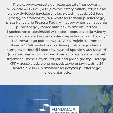
Projekt
www.wprostukraine.eu
został sfinansowany
w kwocie 4 030 235,31 zł (słownie cztery miliony trzydzieści
tysięcy dwieście trzydzieści pięć złotych i trzydzieści jeden
groszy), co stanowi 79,74% wartości zadania publicznego,
przez Kancelarię Prezesa Rady Ministrów w ramach zadania
publicznego „Pomoc ukraińskim dziennikarzom
i społeczności ukraińskiej w Polsce – popularyzacja wiedzy
i budowanie świadomości społecznej uchodźców z Ukrainy”,
realizowanego pod nazwą „ETAP 3 Projektu – Pomoc
Ukrainie”. Całkowity koszt zadania publicznego stanowi
sumę kwot dotacji i środków, wynosi łącznie 5 054 536,31 zł
(słownie: pięć milionów pięćdziesiąt cztery tysiące pięćset
trzydzieści sześć złotych i trzydzieści jeden groszy). Dotacja
KRPM została udzielona na podstawie ustawy z dnia 24
kwietnia 2003 r. o działalności pożytku publicznego
i o wolontariacie.