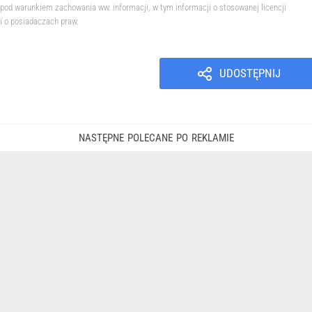
pod warunkiem zachowania ww. informacji, w tym informacji o stosowanej licencji
i o posiadaczach praw.
UDOSTĘPNIJ