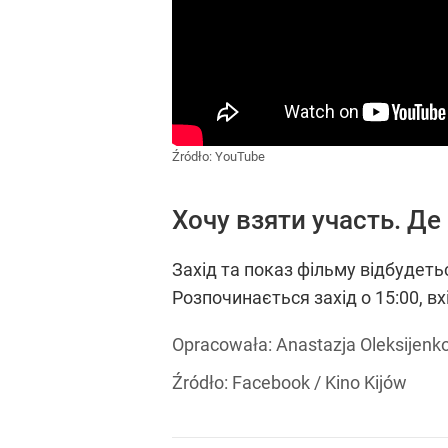
Źródło:
YouTube
Хочу взяти участь. Де
Захід та показ фільму відбудетьс
Розпочинається захід о 15:00, в
Opracowała:
Anastazja Oleksijenk
Źródło:
Facebook
/
Kino Kijów