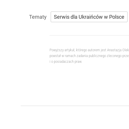
Serwis dla Ukraińców w Polsce
Powyższy artykuł, którego autorem jest Anastazja Ole
powstał w ramach zadania publicznego zleconego przez
i o posiadaczach praw.