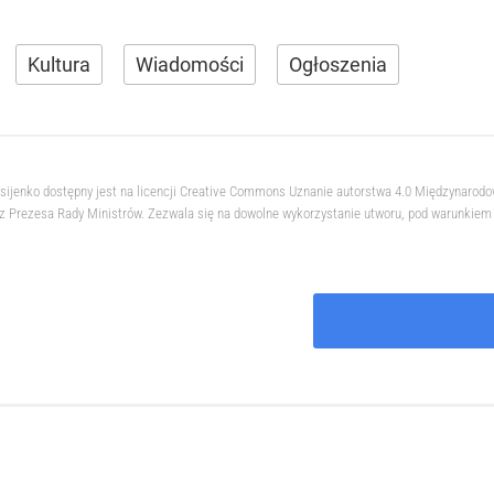
Kultura
Wiadomości
Ogłoszenia
ksijenko dostępny jest na licencji Creative Commons Uznanie autorstwa 4.0 Międzynarod
 Prezesa Rady Ministrów. Zezwala się na dowolne wykorzystanie utworu, pod warunkiem z