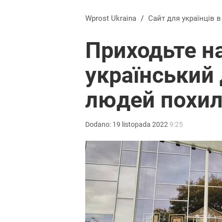
Wprost Ukraina
/
Сайт для українців 
Приходьте на
український 
людей похил
Dodano:
19
listopada
2022
9:25