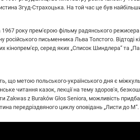
истина Згуд-Страхоцька. На той час це був найбільший
 1967 року прем'єрою фільму радянського режисера Се
у російського письменника Льва Толстого. Відтоді к
вих кінопрем'єр, серед яких „Список Шиндлера” та „П
ь, що метою польського-українського дня є міжкульту
ське читання казок, лекції на тему здоров'я, безкош
и Zakwas z Buraków Głos Seniora, можливість придба
тина передріздвяного циклу оповідань „Листи до М”.