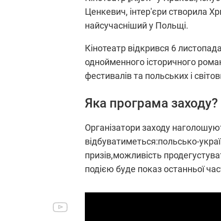
Ценкевич, інтер'єри створила Хр
найсучасніший у Польщі.
Кінотеатр відкрився 6 листопада
однойменного історичного роман
фестивалів та польських і світо
Яка програма заходу?
Організатори заходу наголошуют
відбуватиметься:польсько-україн
призів,можливість продегустуват
подією буде показ останньої час