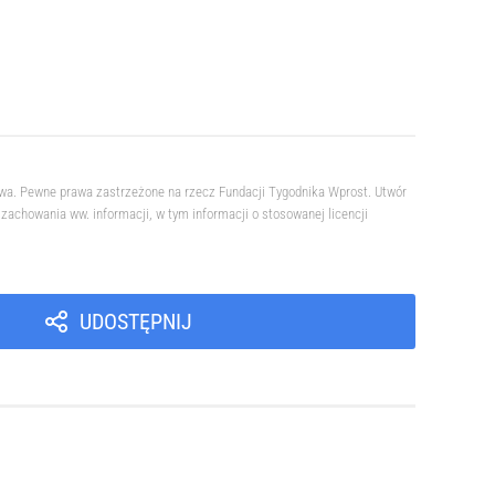
owa. Pewne prawa zastrzeżone na rzecz Fundacji Tygodnika Wprost. Utwór
achowania ww. informacji, w tym informacji o stosowanej licencji
UDOSTĘPNIJ