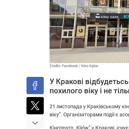
Źródło:
Facebook
/
Kino Kijów
У Кракові відбудетьс
похилого віку і не ті
21 листопада у Краківському кін
віку”. Організаторами події є асо
Кінотеатр „Kijów” у Кракові, існ