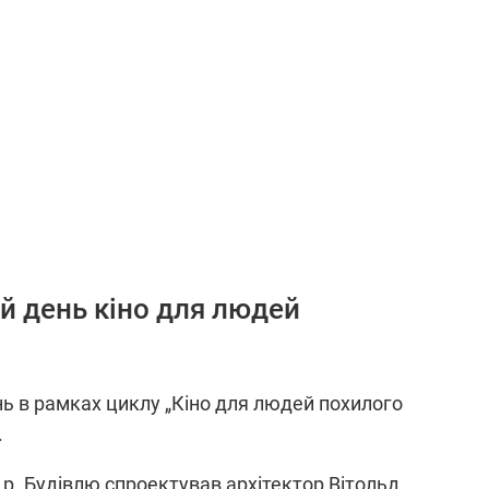
й день кіно для людей
нь в рамках циклу „Кіно для людей похилого
.
2 р. Будівлю спроектував архітектор Вітольд