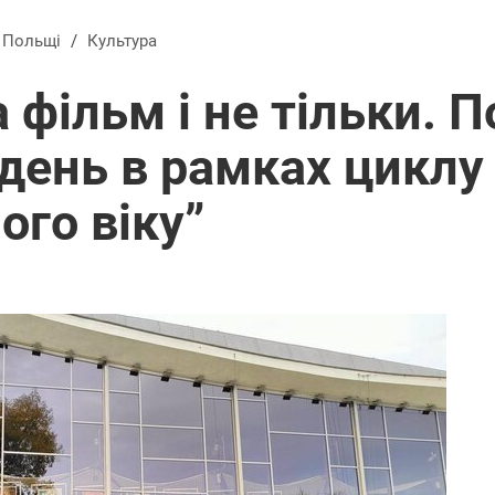
в Польщі
/
Культура
 фільм і не тільки. 
день в рамках циклу 
ого віку”