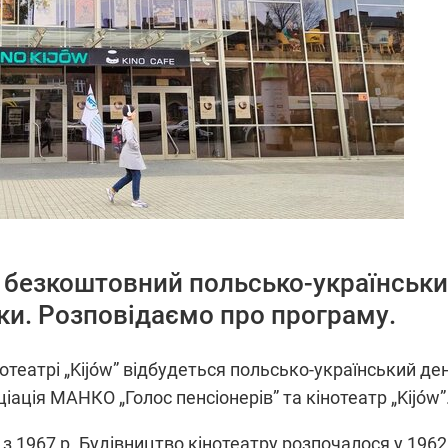
ь безкоштовний польсько-українськи
льки. Розповідаємо про програму.
отеатрі „Kijów” відбудеться польсько-український де
ціація МАНКО „Голос пенсіонерів” та кінотеатр „Kijów”
ує з 1967 р. Будівництво кінотеатру розпочалося у 196