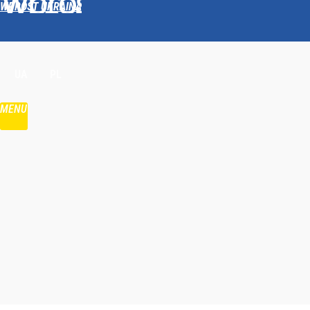
WPROST UKRAINA
Udostępnij
UA
PL
MENU