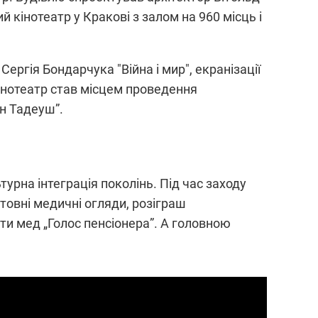
 кінотеатр у Кракові з залом на 960 місць і
ргія Бондарчука "Війна і мир", екранізації
інотеатр став місцем проведення
ан Тадеуш”.
рна інтеграція поколінь. Під час заходу
товні медичні огляди, розіграш
ти мед „Голос пенсіонера”. А головною