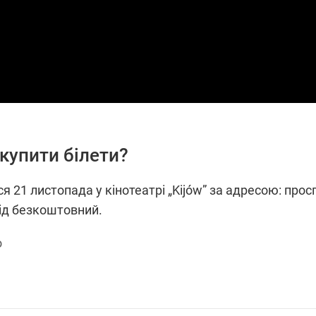
 купити білети?
я 21 листопада у кінотеатрі „Kijów” за адресою: прос
хід безкоштовний.
o