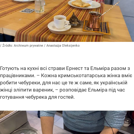
/ Źródło:
Archiwum prywatne
/
Anastazja Oleksijenko
Готують на кухні всі страви Ернест та Ельміра разом з
працівниками. – Кожна кримськотатарська жінка вміє
робити чебуреки, для нас це те ж саме, як українській
жінці зліпити вареник, – розповідає Ельміра під час
готування чебурека для гостей.