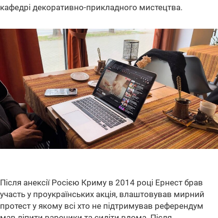
кафедрі декоративно-прикладного мистецтва.
Після анексії Росією Криму в 2014 році Ернест брав
участь у проукраїнських акція, влаштовував мирний
протест у якому всі хто не підтримував референдум
мав ліпити вареники та сидіти вдома. Після