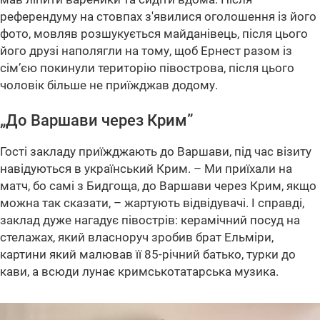
референдуму на стовпах з'явилися оголошення із його
фото, мовляв розшукується майданівець, після цього
його друзі наполягли на тому, щоб Ернест разом із
сім’єю покинули територію півострова, після цього
чоловік більше не приїжджав додому.
„До Варшави через Крим”
Гості закладу приїжджають до Варшави, під час візиту
навідуються в український Крим. – Ми приїхали на
матч, бо самі з Бидгоща, до Варшави через Крим, якщо
можна так сказати, – жартують відвідувачі. І справді,
заклад дуже нагадує півострів: керамічний посуд на
стелажах, який власноруч зробив брат Ельміри,
картини який малював її 85-річний батько, турки до
кави, а всюди лунає кримськотатарська музика.