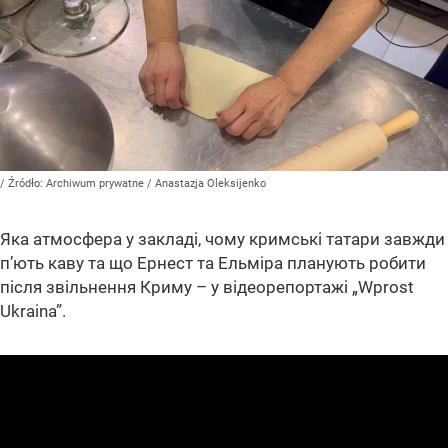
/ Źródło:
Archiwum prywatne
/
Anastazja Oleksijenko
Яка атмосфера у закладі, чому кримські татари завжди
п’ють каву та що Ернест та Ельміра планують робити
після звільнення Криму – у відеорепортажі „Wprost
Ukraina”.