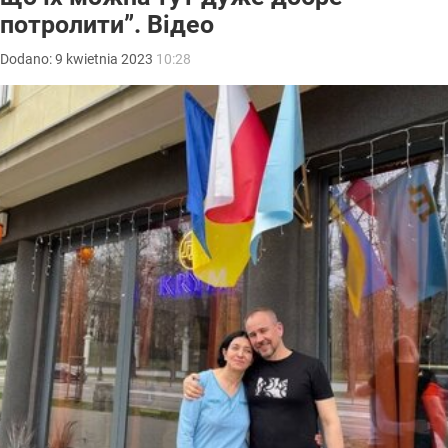
потролити”. Відео
Dodano:
9
kwietnia
2023
10:28