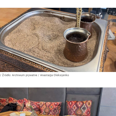
/ Źródło:
Archiwum prywatne
/
Anastazja Oleksijenko