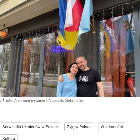
/ Źródło:
Archiwum prywatne
/
Anastazja Oleksijenko
Serwis dla Ukraińców w Polsce
Żyję w Polsce
Wiadomości
Kultura