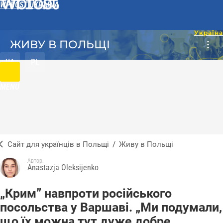
WPROST UKRAINA
ЖИВУ В ПОЛЬЩІ
UA
PL
MENU
Сайт для українців в Польщі
/
Живу в Польщі
Автор:
Anastazja Oleksijenko
„Крим” навпроти російського
посольства у Варшаві. „Ми подумали,
що їх можна тут дуже добре