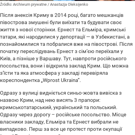
Źródło:
Archiwum prywatne
/
Anastazja Oleksijenko
Після анексія Криму в 2014 році, багато мешканців
півострова змушені були виїхати та будувати своє
життя з нової сторінки. Ернест та Ельміра, кримські
татари, які народилися у депортації — в Узбекистані, а
познайомилися та побралися вже на півострові. Після
початку переслідувань Ернест з сім’єю переїхали у
Київ, а пізніше у Варшаву. Тут, навпроти російського
посольства, вони і відкрила заклад Крим. Що можна
з’їсти та яка атмосфера у закладі перевіряла
кореспондентка „Wprost Ukraina”.
Одразу з вулиці видніється синьо-жовта вивіска з
назвою Крим, над нею висять 3 прапори:
кримськотатарський, український та польський.
Одразу через дорогу – російське посольство. Місце
власники закладу, Ельміра та Ернест вибрали не
випадково. Перш за все це протест проти окупації