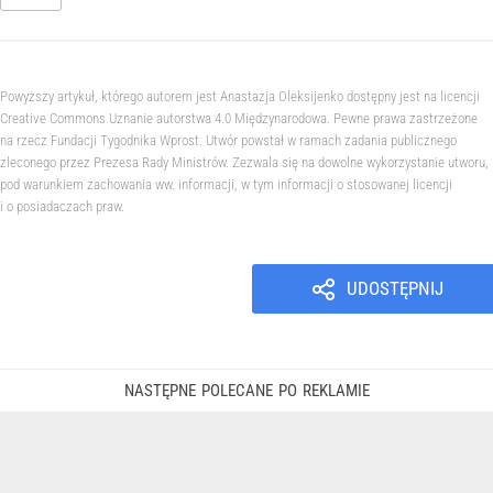
Powyższy artykuł, którego autorem jest Anastazja Oleksijenko dostępny jest na licencji
Creative Commons Uznanie autorstwa 4.0 Międzynarodowa. Pewne prawa zastrzeżone
na rzecz Fundacji Tygodnika Wprost. Utwór powstał w ramach zadania publicznego
zleconego przez Prezesa Rady Ministrów. Zezwala się na dowolne wykorzystanie utworu,
pod warunkiem zachowania ww. informacji, w tym informacji o stosowanej licencji
i o posiadaczach praw.
UDOSTĘPNIJ