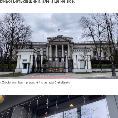
їхньої Батьківщини, але й це не все.
/ Źródło:
Archiwum prywatne
/
Anastazja Oleksijenko