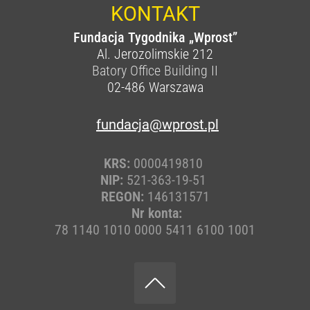
KONTAKT
Fundacja Tygodnika „Wprost”
Al. Jerozolimskie 212
Batory Office Building II
02-486
Warszawa
fundacja@wprost.pl
KRS:
0000419810
NIP:
521-363-19-51
REGON:
146131571
Nr konta:
78 1140 1010 0000 5411 6100 1001