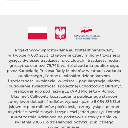
Projekt
www.wprostukraine.eu
został sfinansowany
w kwocie 4 030 235,31 zł (słownie cztery miliony trzydzieści
tysięcy dwieście trzydzieści pięć złotych i trzydzieści jeden
groszy), co stanowi 79,74% wartości zadania publicznego,
przez Kancelarię Prezesa Rady Ministrów w ramach zadania
publicznego „Pomoc ukraińskim dziennikarzom
i społeczności ukraińskiej w Polsce – popularyzacja wiedzy
i budowanie świadomości społecznej uchodźców z Ukrainy”,
realizowanego pod nazwą „ETAP 3 Projektu – Pomoc
Ukrainie”. Całkowity koszt zadania publicznego stanowi
sumę kwot dotacji i środków, wynosi łącznie 5 054 536,31 zł
(słownie: pięć milionów pięćdziesiąt cztery tysiące pięćset
trzydzieści sześć złotych i trzydzieści jeden groszy). Dotacja
KRPM została udzielona na podstawie ustawy z dnia 24
kwietnia 2003 r. o działalności pożytku publicznego
i o wolontariacie.