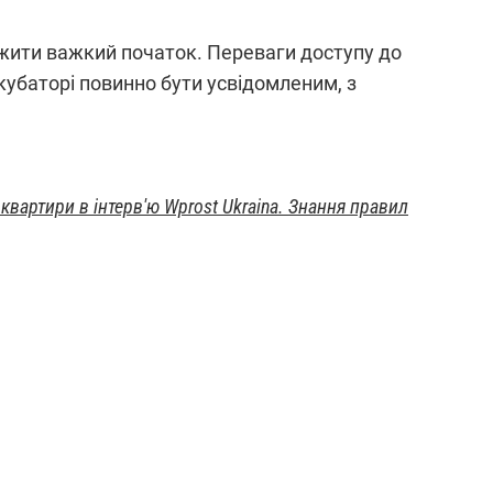
жити важкий початок. Переваги доступу до
нкубаторі повинно бути усвідомленим, з
квартири в інтерв'ю Wprost Ukraina. Знання правил