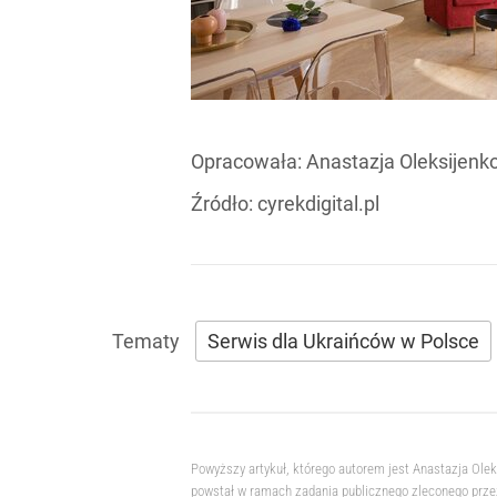
Opracowała:
Anastazja Oleksijenk
Źródło:
cyrekdigital.pl
Serwis dla Ukraińców w Polsce
Powyższy artykuł, którego autorem jest Anastazja Ole
powstał w ramach zadania publicznego zleconego przez