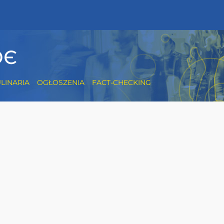
ЮЄ
LINARIA
OGŁOSZENIA
FACT-CHECKING