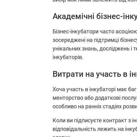
Академічні бізнес-інк
Бізнес-інкубатори часто асоціюю
зосереджені на підтримці бізнес
унікальних знань, досліджень і 
інкубаторів.
Витрати на участь в і
Хоча участь в інкубаторі має ба
менторство або додаткові послуг
особливо на ранніх стадіях розв
Коли ви підписуєте контракт з і
відповідальність лежить на інку