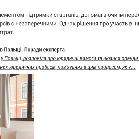
лементом підтримки стартапів, допомагаючи їм пере
урсів є незаперечними. Однак рішення про участь в і
итрат.
в Польщі. Поради експерта
т у Польщі, розповіла про юридичні вимоги та нюанси оренди 
них юридичних проблем, пов'язаних з цим процесом, як з...