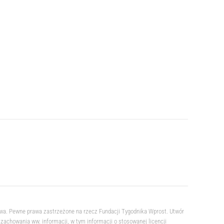
owa. Pewne prawa zastrzeżone na rzecz Fundacji Tygodnika Wprost. Utwór
achowania ww. informacji, w tym informacji o stosowanej licencji