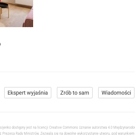
o
Ekspert wyjaśnia
Zrób to sam
Wiadomości
ksijenko dostępny jest na licencji Creative Commons Uznanie autorstwa 4.0 Międzynarod
 Prezesa Rady Ministrów. Zezwala się na dowolne wykorzystanie utworu, pod warunkiem z