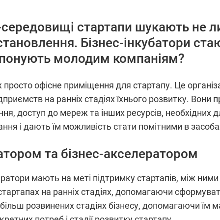
середовищі стартапи шукають не лиш
становлення. Бізнес-інкубатори ст
опонують молодим компаніям?
іж просто офісне приміщення для стартапу. Це органі
дприємств на ранніх стадіях їхнього розвитку. Вони
ння, доступ до мереж та інших ресурсів, необхідних
ння і дають їм можливість стати помітними в засобах
батором та бізнес-акселератором
лератори мають на меті підтримку стартапів, між ними
артапах на ранніх стадіях, допомагаючи сформувати
а більш розвинених стадіях бізнесу, допомагаючи їм 
кретних потреб і стадії розвитку стартапу.