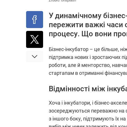
Źródło:
Unsplash
У динамічному бізнес-
пережити важкі часи 
процесу. Що вони пр
Бізнес-інкубатор – це більше, н
підтримка нових і зростаючих пі
роботи, але й менторство, навча
стартапам в отриманні фінансува
Відмінності між інку
Хоча і інкубатори, і бізнес-аксе
зосереджуються переважно на ст
з іншого боку, підтримують їх н
вибір між ними залежить від кон