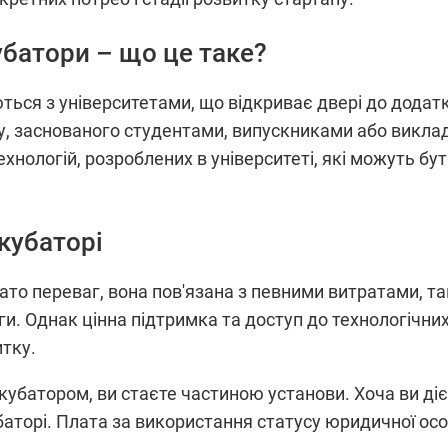
убатори – що це таке?
ться з університетами, що відкриває двері до додат
у, заснованого студентами, випускниками або виклад
технологій, розроблених в університеті, які можуть б
нкубаторі
гато переваг, вона пов'язана з певними витратами, та
и. Однак цінна підтримка та доступ до технологічни
итку.
нкубатором, ви стаєте частиною установи. Хоча ви ді
баторі. Плата за використання статусу юридичної осо