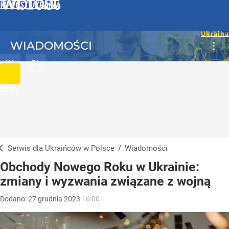
WPROST UKRAINA
WIADOMOŚCI
UA
PL
MENU
Serwis dla Ukraińców w Polsce
/
Wiadomości
Obchody Nowego Roku w Ukrainie:
zmiany i wyzwania związane z wojną
Dodano:
27
grudnia
2023
16:00