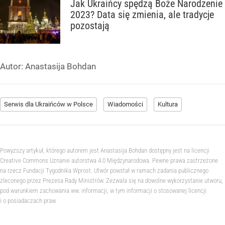
Jak Ukraińcy spędzą Boże Narodzenie
2023? Data się zmienia, ale tradycje
pozostają
Autor:
Anastasija Bohdan
Serwis dla Ukraińców w Polsce
Wiadomości
Kultura
Powyższy artykuł, którego autorem jest Anastasija Bohdan dostępny jest na licencji
Creative Commons Uznanie autorstwa 4.0 Międzynarodowa. Pewne prawa zastrzeżone
na rzecz Fundacji Tygodnika Wprost. Utwór powstał w ramach zadania publicznego
zleconego przez Prezesa Rady Ministrów. Zezwala się na dowolne wykorzystanie utworu,
pod warunkiem zachowania ww. informacji, w tym informacji o stosowanej licencji
i o posiadaczach praw.