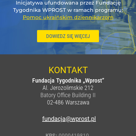
Inicjatywa ufundowana przez Fundację
Tygodnika WPROST w ramach programu:
Pomoc ukraińskim dziennikarzom
DOWIEDZ SIĘ WIĘCEJ
KONTAKT
Fundacja Tygodnika „Wprost”
Al. Jerozolimskie 212
Batory Office Building II
02-486
Warszawa
fundacja@wprost.pl
KRS:
0000419810