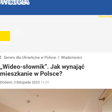
WPROST UKRAINA
UA
PL
MENU
Serwis dla Ukraińców w Polsce
/
Wiadomości
„Wideo-słownik”. Jak wynająć
mieszkanie w Polsce?
Dodano:
3
listopada
2023
16:00