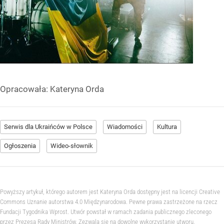
Opracowała:
Kateryna Orda
Serwis dla Ukraińców w Polsce
Wiadomości
Kultura
Ogłoszenia
Wideo-słownik
Powyższy artykuł, którego autorem jest Kateryna Orda dostępny jest na licencji Creative
Commons Uznanie autorstwa 4.0 Międzynarodowa. Pewne prawa zastrzeżone na rzecz
Fundacji Tygodnika Wprost. Utwór powstał w ramach zadania publicznego zleconego
przez Prezesa Rady Ministrów. Zezwala się na dowolne wykorzystanie utworu,