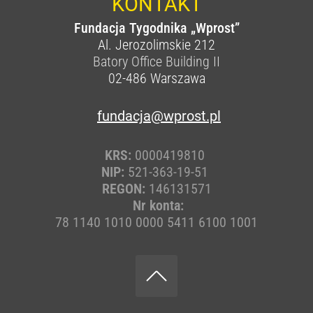
KONTAKT
Fundacja Tygodnika „Wprost”
Al. Jerozolimskie 212
Batory Office Building II
02-486
Warszawa
fundacja@wprost.pl
KRS:
0000419810
NIP:
521-363-19-51
REGON:
146131571
Nr konta:
78 1140 1010 0000 5411 6100 1001