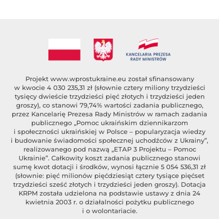
Projekt
www.wprostukraine.eu
został sfinansowany
w kwocie 4 030 235,31 zł (słownie cztery miliony trzydzieści
tysięcy dwieście trzydzieści pięć złotych i trzydzieści jeden
groszy), co stanowi 79,74% wartości zadania publicznego,
przez Kancelarię Prezesa Rady Ministrów w ramach zadania
publicznego „Pomoc ukraińskim dziennikarzom
i społeczności ukraińskiej w Polsce – popularyzacja wiedzy
i budowanie świadomości społecznej uchodźców z Ukrainy”,
realizowanego pod nazwą „ETAP 3 Projektu – Pomoc
Ukrainie”. Całkowity koszt zadania publicznego stanowi
sumę kwot dotacji i środków, wynosi łącznie 5 054 536,31 zł
(słownie: pięć milionów pięćdziesiąt cztery tysiące pięćset
trzydzieści sześć złotych i trzydzieści jeden groszy). Dotacja
KRPM została udzielona na podstawie ustawy z dnia 24
kwietnia 2003 r. o działalności pożytku publicznego
i o wolontariacie.