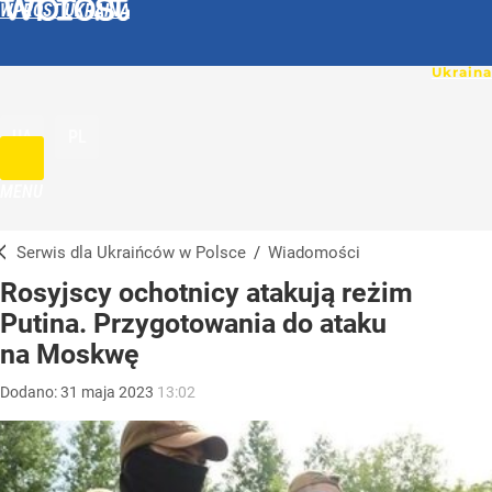
WPROST UKRAINA
UA
PL
MENU
Serwis dla Ukraińców w Polsce
/
Wiadomości
Rosyjscy ochotnicy atakują reżim
Putina. Przygotowania do ataku
na Moskwę
Dodano:
31
maja
2023
13:02