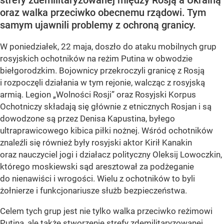
strefy zdemilitaryzowanej między Rosją a Ukrainą
oraz walka przeciwko obecnemu rządowi. Tym
samym ujawnili problemy z ochroną granicy.
W poniedziałek, 22 maja, doszło do ataku mobilnych grup
rosyjskich ochotników na reżim Putina w obwodzie
biełgorodzkim. Bojownicy przekroczyli granicę z Rosją
i rozpoczęli działania w tym rejonie, walcząc z rosyjską
armią. Legion „Wolności Rosji” oraz Rosyjski Korpus
Ochotniczy składają się głównie z etnicznych Rosjan i są
dowodzone są przez Denisa Kapustina, byłego
ultraprawicowego kibica piłki nożnej. Wśród ochotników
znaleźli się również były rosyjski aktor Kirił Kanakin
oraz nauczyciel jogi i działacz polityczny Oleksij Lowoczkin,
którego moskiewski sąd aresztował za podżeganie
do nienawiści i wrogości. Wielu z ochotników to byli
żołnierze i funkcjonariusze służb bezpieczeństwa.
Celem tych grup jest nie tylko walka przeciwko reżimowi
Putina, ale także stworzenie strefy zdemilitaryzowanej