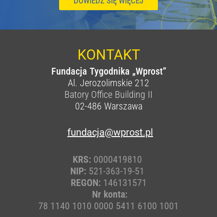
DOWIEDZ SIĘ WIĘCEJ
KONTAKT
Fundacja Tygodnika „Wprost”
Al. Jerozolimskie 212
Batory Office Building II
02-486
Warszawa
fundacja@wprost.pl
KRS:
0000419810
NIP:
521-363-19-51
REGON:
146131571
Nr konta:
78 1140 1010 0000 5411 6100 1001