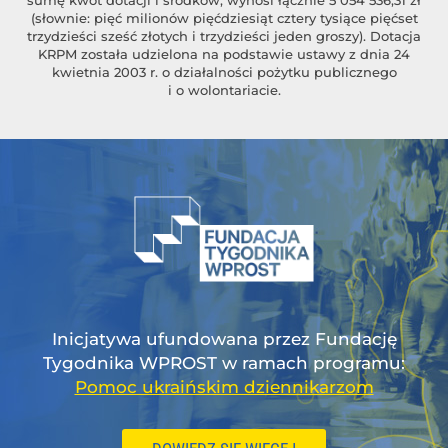
(słownie: pięć milionów pięćdziesiąt cztery tysiące pięćset
trzydzieści sześć złotych i trzydzieści jeden groszy). Dotacja
KRPM została udzielona na podstawie ustawy z dnia 24
kwietnia 2003 r. o działalności pożytku publicznego
i o wolontariacie.
Inicjatywa ufundowana przez Fundację
Tygodnika WPROST w ramach programu:
Pomoc ukraińskim dziennikarzom