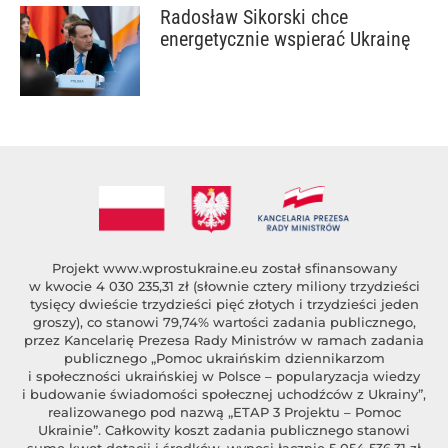
Radosław Sikorski chce
energetycznie wspierać Ukrainę
Projekt
www.wprostukraine.eu
został sfinansowany
w kwocie 4 030 235,31 zł (słownie cztery miliony trzydzieści
tysięcy dwieście trzydzieści pięć złotych i trzydzieści jeden
groszy), co stanowi 79,74% wartości zadania publicznego,
przez Kancelarię Prezesa Rady Ministrów w ramach zadania
publicznego „Pomoc ukraińskim dziennikarzom
i społeczności ukraińskiej w Polsce – popularyzacja wiedzy
i budowanie świadomości społecznej uchodźców z Ukrainy”,
realizowanego pod nazwą „ETAP 3 Projektu – Pomoc
Ukrainie”. Całkowity koszt zadania publicznego stanowi
sumę kwot dotacji i środków, wynosi łącznie 5 054 536,31 zł