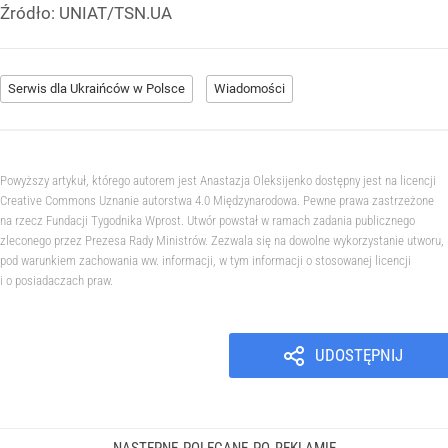
Źródło:
UNIAT/TSN.UA
Serwis dla Ukraińców w Polsce
Wiadomości
Powyższy artykuł, którego autorem jest Anastazja Oleksijenko dostępny jest na licencji
Creative Commons Uznanie autorstwa 4.0 Międzynarodowa. Pewne prawa zastrzeżone
na rzecz Fundacji Tygodnika Wprost. Utwór powstał w ramach zadania publicznego
zleconego przez Prezesa Rady Ministrów. Zezwala się na dowolne wykorzystanie utworu,
pod warunkiem zachowania ww. informacji, w tym informacji o stosowanej licencji
i o posiadaczach praw.
UDOSTĘPNIJ