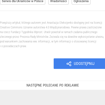
Serwis dla Ukraińców w Polsce
Wiadomości
Ogłoszenia
Powyższy artykuł, którego autorem jest Anastazja Oleksijenko dostępny jest na licencji
Creative Commons Uznanie autorstwa 4.0 Międzynarodowa. Pewne prawa zastrzeżone
na rzecz Fundacji Tygodnika Wprost. Utwór powstał w ramach zadania publicznego
zleconego przez Prezesa Rady Ministrów. Zezwala się na dowolne wykorzystanie utworu,
pod warunkiem zachowania ww. informacji, w tym informacji o stosowanej licencji
i o posiadaczach praw.
UDOSTĘPNIJ