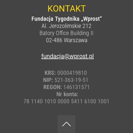
KONTAKT
Fundacja Tygodnika „Wprost”
Al. Jerozolimskie 212
Batory Office Building II
02-486
Warszawa
fundacja@wprost.pl
KRS:
0000419810
NIP:
521-363-19-51
REGON:
146131571
Nr konta:
78 1140 1010 0000 5411 6100 1001