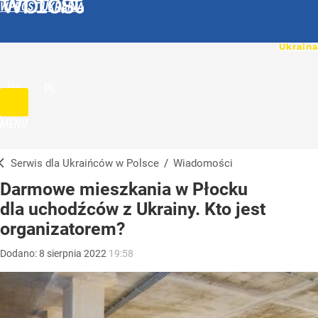
WPROST UKRAINA
UA
PL
MENU
Serwis dla Ukraińców w Polsce
/
Wiadomości
Darmowe mieszkania w Płocku
dla uchodźców z Ukrainy. Kto jest
organizatorem?
Dodano:
8
sierpnia
2022
19:58