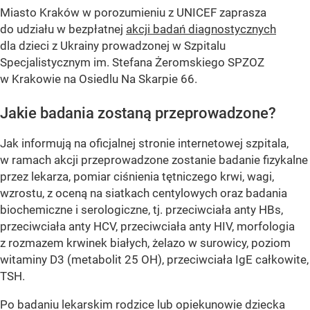
Miasto Kraków w porozumieniu z UNICEF zaprasza
do udziału w bezpłatnej
akcji badań diagnostycznych
dla dzieci z Ukrainy prowadzonej w Szpitalu
Specjalistycznym im. Stefana Żeromskiego SPZOZ
w Krakowie na Osiedlu Na Skarpie 66.
Jakie badania zostaną przeprowadzone?
Jak informują na oficjalnej stronie internetowej szpitala,
w ramach akcji przeprowadzone zostanie badanie fizykalne
przez lekarza, pomiar ciśnienia tętniczego krwi, wagi,
wzrostu, z oceną na siatkach centylowych oraz badania
biochemiczne i serologiczne, tj. przeciwciała anty HBs,
przeciwciała anty HCV, przeciwciała anty HIV, morfologia
z rozmazem krwinek białych, żelazo w surowicy, poziom
witaminy D3 (metabolit 25 OH), przeciwciała IgE całkowite,
TSH.
Po badaniu lekarskim rodzice lub opiekunowie dziecka