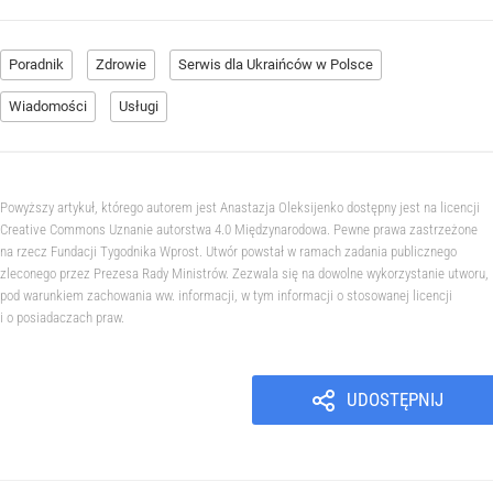
Poradnik
Zdrowie
Serwis dla Ukraińców w Polsce
Wiadomości
Usługi
Powyższy artykuł, którego autorem jest Anastazja Oleksijenko dostępny jest na licencji
Creative Commons Uznanie autorstwa 4.0 Międzynarodowa. Pewne prawa zastrzeżone
na rzecz Fundacji Tygodnika Wprost. Utwór powstał w ramach zadania publicznego
zleconego przez Prezesa Rady Ministrów. Zezwala się na dowolne wykorzystanie utworu,
pod warunkiem zachowania ww. informacji, w tym informacji o stosowanej licencji
i o posiadaczach praw.
UDOSTĘPNIJ