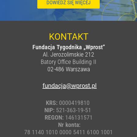
DOWIEDZ SIĘ WIĘCEJ
KONTAKT
Fundacja Tygodnika „Wprost”
Al. Jerozolimskie 212
Batory Office Building II
02-486
Warszawa
fundacja@wprost.pl
KRS:
0000419810
NIP:
521-363-19-51
REGON:
146131571
Nr konta:
78 1140 1010 0000 5411 6100 1001