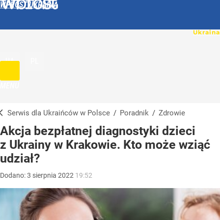
WPROST UKRAINA
UA
PL
MENU
Serwis dla Ukraińców w Polsce
/
Poradnik
/
Zdrowie
Akcja bezpłatnej diagnostyki dzieci
z Ukrainy w Krakowie. Kto może wziąć
udział?
Dodano:
3
sierpnia
2022
19:52