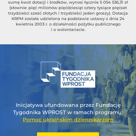
sumę kwot dotacji i środków, wynosi łącznie 5 054 536,31 zł
(słownie: pięć milionów pięćdziesiąt cztery tysiące pięćset
trzydzieści sześć złotych i trzydzieści jeden groszy). Dotacja
KRPM została udzielona na podstawie ustawy z dnia 24
kwietnia 2003 r. o działalności pożytku publicznego
i o wolontariacie.
Inicjatywa ufundowana przez Fundację
Tygodnika WPROST w ramach programu:
Pomoc ukraińskim dziennikarzom