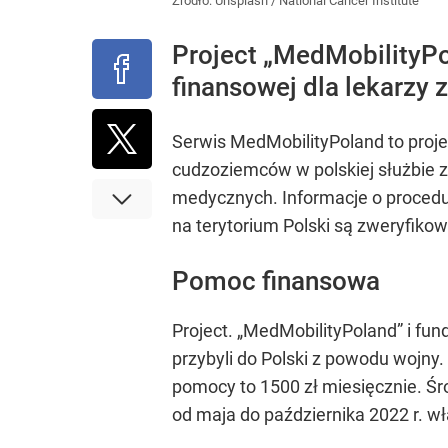
Źródło:
Unsplash
/
National Cancer Institute
Project „MedMobilityP
finansowej dla lekarzy 
Serwis MedMobilityPoland to projek
cudzoziemców w polskiej służbie 
medycznych. Informacje o proced
na terytorium Polski są zweryfiko
Pomoc finansowa
Project. „MedMobilityPoland” i fu
przybyli do Polski z powodu wojny
pomocy to 1500 zł miesięcznie. Śr
od maja do października 2022 r. wł