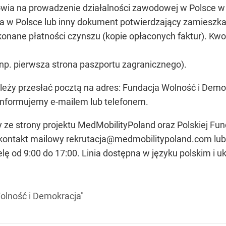
owia na prowadzenie działalności zawodowej w Polsce w
 w Polsce lub inny dokument potwierdzający zamieszkan
onane płatności czynszu (kopie opłaconych faktur). 
p. pierwsza strona paszportu zagranicznego).
eży przesłać pocztą na adres: Fundacja Wolność i Demokr
nformujemy e-mailem lub telefonem.
 ze strony projektu MedMobilityPoland oraz Polskiej Fu
 kontakt mailowy
rekrutacja@medmobilitypoland.com
lub
elę od 9:00 do 17:00. Linia dostępna w języku polskim i u
Wolność i Demokracja"