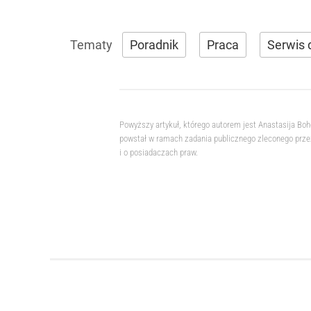
Poradnik
Praca
Serwis 
Powyższy artykuł, którego autorem jest Anastasija Bo
powstał w ramach zadania publicznego zleconego przez
i o posiadaczach praw.