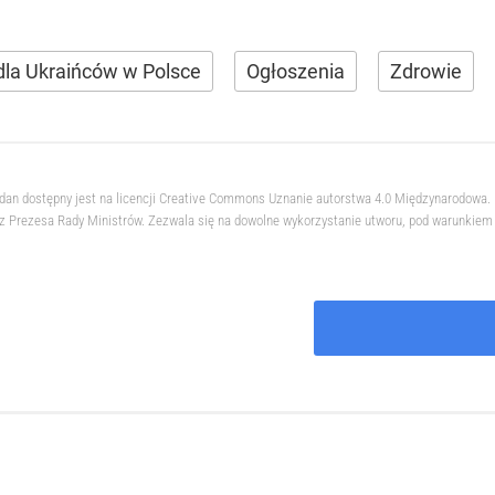
dla Ukraińców w Polsce
Ogłoszenia
Zdrowie
hdan dostępny jest na licencji Creative Commons Uznanie autorstwa 4.0 Międzynarodowa
 Prezesa Rady Ministrów. Zezwala się na dowolne wykorzystanie utworu, pod warunkiem z