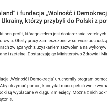
oland” i fundacja „Wolność i Demokra
z Ukrainy, którzy przybyli do Polski z 
t non-profit, którego celem jest dostarczanie rzetelnych
zdrowia. Oferty pracy zamieszczone w serwisie pochodzą
urach związanych z uzyskaniem zezwolenia na wykonywa
wane i rzetelne. Dostarczają go Ministerstwo Zdrowia i 
ndacja „Wolność i Demokracja” uruchomiły program pomocy 
. Aby otrzymać pomoc, kandydat musi spełnić wiele wym
odki są wypłacane w ciągu 3 miesięcy. Można z nich pokry
ącznie.