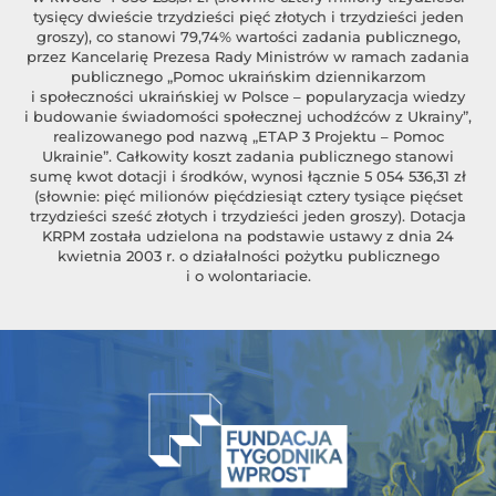
tysięcy dwieście trzydzieści pięć złotych i trzydzieści jeden
groszy), co stanowi 79,74% wartości zadania publicznego,
przez Kancelarię Prezesa Rady Ministrów w ramach zadania
publicznego „Pomoc ukraińskim dziennikarzom
i społeczności ukraińskiej w Polsce – popularyzacja wiedzy
i budowanie świadomości społecznej uchodźców z Ukrainy”,
realizowanego pod nazwą „ETAP 3 Projektu – Pomoc
Ukrainie”. Całkowity koszt zadania publicznego stanowi
sumę kwot dotacji i środków, wynosi łącznie 5 054 536,31 zł
(słownie: pięć milionów pięćdziesiąt cztery tysiące pięćset
trzydzieści sześć złotych i trzydzieści jeden groszy). Dotacja
KRPM została udzielona na podstawie ustawy z dnia 24
kwietnia 2003 r. o działalności pożytku publicznego
i o wolontariacie.