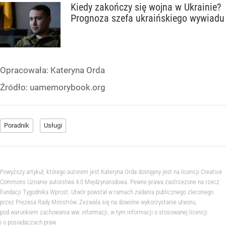
Kiedy zakończy się wojna w Ukrainie?
Prognoza szefa ukraińskiego wywiadu
Opracowała:
Kateryna Orda
Źródło:
uamemorybook.org
Poradnik
Usługi
Powyższy artykuł, którego autorem jest Kateryna Orda dostępny jest na licencji Creative
Commons Uznanie autorstwa 4.0 Międzynarodowa. Pewne prawa zastrzeżone na rzecz
Fundacji Tygodnika Wprost. Utwór powstał w ramach zadania publicznego zleconego
przez Prezesa Rady Ministrów. Zezwala się na dowolne wykorzystanie utworu,
pod warunkiem zachowania ww. informacji, w tym informacji o stosowanej licencji
i o posiadaczach praw.