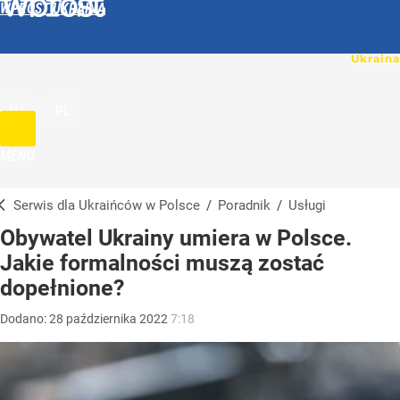
WPROST UKRAINA
UA
PL
MENU
Serwis dla Ukraińców w Polsce
/
Poradnik
/
Usługi
Obywatel Ukrainy umiera w Polsce.
Jakie formalności muszą zostać
dopełnione?
Dodano:
28
października
2022
7:18