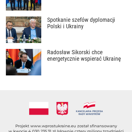
Spotkanie szefów dyplomacji
Polski i Ukrainy
Radosław Sikorski chce
energetycznie wspierać Ukrainę
Projekt
www.wprostukraine.eu
został sfinansowany
w kwocie 4 030 235,31 zł (słownie cztery miliony trzydzieści