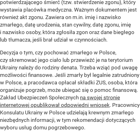
potwierdzającego śmierć (tzw. stwierdzenie zgonu), który
wystawia placówka medyczna. Ważnym dokumentem jest
również akt zgonu. Zawiera on m.in. imię i nazwisko
zmarłego, datę urodzenia, stan cywilny, datę zgonu, imię
i nazwisko osoby, która zgłosiła zgon oraz dane biegłego
lub tłumacza, jeśli brał udział w czynnościach.
Decyzja o tym, czy pochować zmarłego w Polsce,
czy skremować jego ciało lub przewieźć je na terytorium
Ukrainy należy do rodziny denata. Trzeba wziąć pod uwagę
możliwości finansowe. Jeśli zmarły był legalnie zatrudniony
w Polsce, a pracodawca opłacał składki ZUS, osoba, która
organizuje pogrzeb, może ubiegać się o pomoc finansową.
Zakład Ubezpieczeń Społecznych
na swojej stronie
internetowej opublikował odpowiedni wniosek
. Pracownicy
Konsulatu Ukrainy w Polsce udzielają krewnym zmarłego
niezbędnych informacji, w tym rekomendacji dotyczących
wyboru usług domu pogrzebowego.