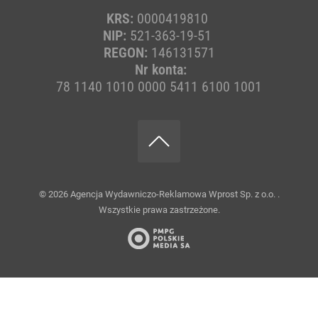
KRS:
0000419810
NIP:
521-363-19-51
REGON:
146131571
Nr konta:
78 1140 1010 0000 5411 6100 1001
© 2026
Agencja Wydawniczo-Reklamowa Wprost Sp. z o.o.
.
Wszystkie prawa zastrzeżone.