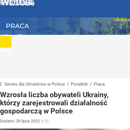
WPROST UKRAINA
PRACA
UA
PL
MENU
Serwis dla Ukraińców w Polsce
/
Poradnik
/
Praca
Wzrosła liczba obywateli Ukrainy,
którzy zarejestrowali działalność
gospodarczą w Polsce
Dodano:
29
lipca
2022
8:55