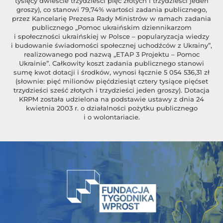
tysięcy dwieście trzydzieści pięć złotych i trzydzieści jeden
groszy), co stanowi 79,74% wartości zadania publicznego,
przez Kancelarię Prezesa Rady Ministrów w ramach zadania
publicznego „Pomoc ukraińskim dziennikarzom
i społeczności ukraińskiej w Polsce – popularyzacja wiedzy
i budowanie świadomości społecznej uchodźców z Ukrainy”,
realizowanego pod nazwą „ETAP 3 Projektu – Pomoc
Ukrainie”. Całkowity koszt zadania publicznego stanowi
sumę kwot dotacji i środków, wynosi łącznie 5 054 536,31 zł
(słownie: pięć milionów pięćdziesiąt cztery tysiące pięćset
trzydzieści sześć złotych i trzydzieści jeden groszy). Dotacja
KRPM została udzielona na podstawie ustawy z dnia 24
kwietnia 2003 r. o działalności pożytku publicznego
i o wolontariacie.