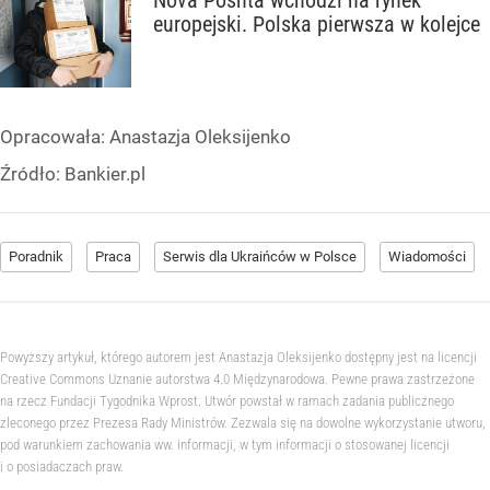
europejski. Polska pierwsza w kolejce
Opracowała:
Anastazja Oleksijenko
Źródło:
Bankier.pl
Poradnik
Praca
Serwis dla Ukraińców w Polsce
Wiadomości
Powyższy artykuł, którego autorem jest Anastazja Oleksijenko dostępny jest na licencji
Creative Commons Uznanie autorstwa 4.0 Międzynarodowa. Pewne prawa zastrzeżone
na rzecz Fundacji Tygodnika Wprost. Utwór powstał w ramach zadania publicznego
zleconego przez Prezesa Rady Ministrów. Zezwala się na dowolne wykorzystanie utworu,
pod warunkiem zachowania ww. informacji, w tym informacji o stosowanej licencji
i o posiadaczach praw.