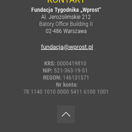
Fundacja Tygodnika „Wprost”
Al. Jerozolimskie 212
Batory Office Building II
02-486
Warszawa
fundacja@wprost.pl
KRS:
0000419810
NIP:
521-363-19-51
REGON:
146131571
Nr konta:
78 1140 1010 0000 5411 6100 1001