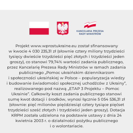
Projekt
www.wprostukraine.eu
został sfinansowany
w kwocie 4 030 235,31 zł (słownie cztery miliony trzydzieści
tysięcy dwieście trzydzieści pięć złotych i trzydzieści jeden
groszy), co stanowi 79,74% wartości zadania publicznego,
przez Kancelarię Prezesa Rady Ministrów w ramach zadania
publicznego „Pomoc ukraińskim dziennikarzom
i społeczności ukraińskiej w Polsce – popularyzacja wiedzy
i budowanie świadomości społecznej uchodźców z Ukrainy”,
realizowanego pod nazwą „ETAP 3 Projektu – Pomoc
Ukrainie”. Całkowity koszt zadania publicznego stanowi
sumę kwot dotacji i środków, wynosi łącznie 5 054 536,31 zł
(słownie: pięć milionów pięćdziesiąt cztery tysiące pięćset
trzydzieści sześć złotych i trzydzieści jeden groszy). Dotacja
KRPM została udzielona na podstawie ustawy z dnia 24
kwietnia 2003 r. o działalności pożytku publicznego
i o wolontariacie.