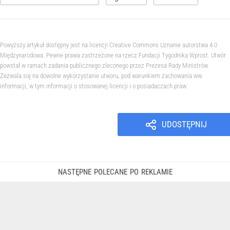
Powyższy artykuł dostępny jest na licencji Creative Commons Uznanie autorstwa 4.0
Międzynarodowa. Pewne prawa zastrzeżone na rzecz Fundacji Tygodnika Wprost. Utwór
powstał w ramach zadania publicznego zleconego przez Prezesa Rady Ministrów.
Zezwala się na dowolne wykorzystanie utworu, pod warunkiem zachowania ww.
informacji, w tym informacji o stosowanej licencji i o posiadaczach praw.
UDOSTĘPNIJ