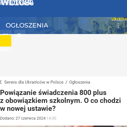
WPROST UKRAINA
OGŁOSZENIA
UA
PL
MENU
Serwis dla Ukraińców w Polsce
/
Ogłoszenia
Powiązanie świadczenia 800 plus
z obowiązkiem szkolnym. O co chodzi
w nowej ustawie?
Dodano:
27
czerwca
2024
14:30