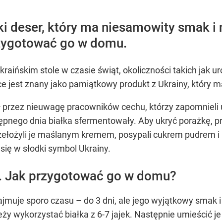
ski deser, który ma niesamowity smak i 
rzygotować go w domu.
raińskim stole w czasie świąt, okoliczności takich jak ur
e jest znany jako pamiątkowy produkt z Ukrainy, który ma
ł przez nieuwagę pracowników cechu, którzy zapomnieli u
ępnego dnia białka sfermentowały. Aby ukryć porażkę, 
rzełożyli je maślanym kremem, posypali cukrem pudrem 
o się w słodki symbol Ukrainy.
ki. Jak przygotować go w domu?
ajmuje sporo czasu – do 3 dni, ale jego wyjątkowy smak i
ży wykorzystać białka z 6-7 jajek. Następnie umieścić 