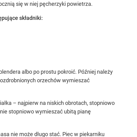
znią się w niej pęcherzyki powietrza.
pujące składniki:
lendera albo po prostu pokroić. Później należy
ę rozdrobnionych orzechów wymieszać
iałka – najpierw na niskich obrotach, stopniowo
ępnie stopniowo wymieszać ubitą pianę
asa nie może długo stać. Piec w piekarniku