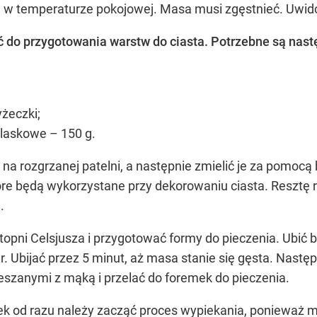
n w temperaturze pokojowej. Masa musi zgęstnieć. Uwidoc
 do przygotowania warstw do ciasta. Potrzebne są nastę
yżeczki;
laskowe – 150 g.
a rozgrzanej patelni, a następnie zmielić je za pomocą b
które będą wykorzystane przy dekorowaniu ciasta. Reszt
.
topni Celsjusza i przygotować formy do pieczenia. Ubić b
r. Ubijać przez 5 minut, aż masa stanie się gęsta. Nast
szanymi z mąką i przelać do foremek do pieczenia.
łek od razu należy zacząć proces wypiekania, ponieważ m