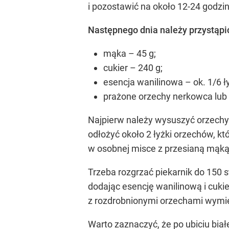
i pozostawić na około 12-24 godzi
Następnego dnia należy przystąpić
mąka – 45 g;
cukier – 240 g;
esencja wanilinowa – ok. 1/6 ł
prażone orzechy nerkowca lub 
Najpierw należy wysuszyć orzechy n
odłożyć około 2 łyżki orzechów, 
w osobnej misce z przesianą mąką
Trzeba rozgrzać piekarnik do 150 s
dodając esencję wanilinową i cukie
z rozdrobnionymi orzechami wymie
Warto zaznaczyć, że po ubiciu bia