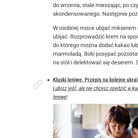
do wrzenia, stale mieszając, po 
skondensowanego. Następnie pozos
W osobnej misce ubijać mikserem 
ubijać. Rozprowadzić krem na spodzi
do którego można dodać kakao lub
marmoladą. Boki posypać pozostaw
na stół i delektować się deserem
Kluski leniwe. Przepis na kolejne ukra
Lubisz jeść, ale nie chcesz spędzić w ku
leniwe!