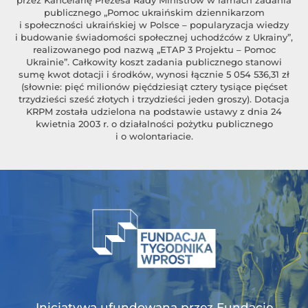
publicznego „Pomoc ukraińskim dziennikarzom
i społeczności ukraińskiej w Polsce – popularyzacja wiedzy
i budowanie świadomości społecznej uchodźców z Ukrainy”,
realizowanego pod nazwą „ETAP 3 Projektu – Pomoc
Ukrainie”. Całkowity koszt zadania publicznego stanowi
sumę kwot dotacji i środków, wynosi łącznie 5 054 536,31 zł
(słownie: pięć milionów pięćdziesiąt cztery tysiące pięćset
trzydzieści sześć złotych i trzydzieści jeden groszy). Dotacja
KRPM została udzielona na podstawie ustawy z dnia 24
kwietnia 2003 r. o działalności pożytku publicznego
i o wolontariacie.
Inicjatywa ufundowana przez Fundację