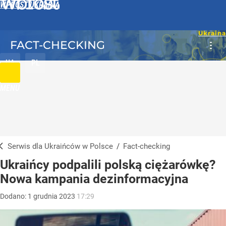
WPROST UKRAINA
FACT-CHECKING
UA
PL
MENU
Serwis dla Ukraińców w Polsce
/
Fact-checking
Ukraińcy podpalili polską ciężarówkę?
Nowa kampania dezinformacyjna
Dodano:
1
grudnia
2023
17:29