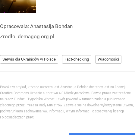
Opracowała:
Anastasija Bohdan
Źródło:
demagog.org.pl
Serwis dla Ukraińców w Polsce
Fact-checking
Wiadomości
Powyższy artykuł, którego autorem jest Anastasija Bohdan dostępny jest na licencji
Creative Commons Uznanie autorstwa 4.0 Międzynarodowa. Pewne prawa zastrzeżone
na rzecz Fundacji Tygodnika Wprost. Utwór powstał w ramach zadania publicznego
zleconego przez Prezesa Rady Ministrów. Zezwala się na dowolne wykorzystanie utworu,
pod warunkiem zachowania ww. informacji, w tym informacji o stosowanej licencji
i o posiadaczach praw.