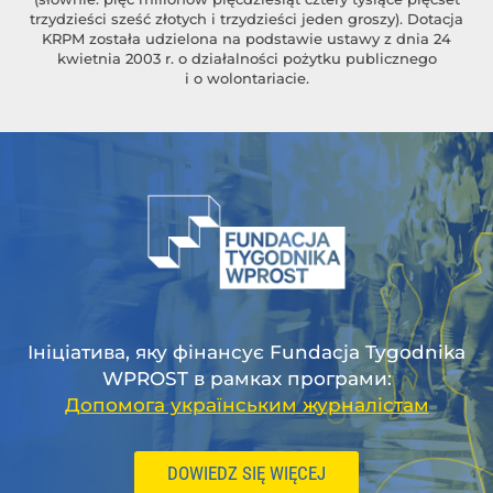
trzydzieści sześć złotych i trzydzieści jeden groszy). Dotacja
KRPM została udzielona na podstawie ustawy z dnia 24
kwietnia 2003 r. o działalności pożytku publicznego
i o wolontariacie.
Ініціатива, яку фінансує Fundacja Tygodnika
WPROST в рамках програми:
Допомога українським журналістам
DOWIEDZ SIĘ WIĘCEJ