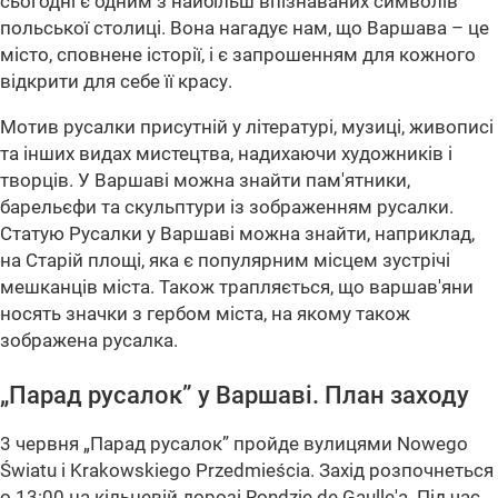
сьогодні є одним з найбільш впізнаваних символів
польської столиці. Вона нагадує нам, що Варшава – це
місто, сповнене історії, і є запрошенням для кожного
відкрити для себе її красу.
Мотив русалки присутній у літературі, музиці, живописі
та інших видах мистецтва, надихаючи художників і
творців. У Варшаві можна знайти пам'ятники,
барельєфи та скульптури із зображенням русалки.
Статую Русалки у Варшаві можна знайти, наприклад,
на Старій площі, яка є популярним місцем зустрічі
мешканців міста. Також трапляється, що варшав'яни
носять значки з гербом міста, на якому також
зображена русалка.
„Парад русалок” у Варшаві. План заходу
3 червня „Парад русалок” пройде вулицями Nowego
Światu i Krakowskiego Przedmieścia. Захід розпочнеться
о 13:00 на кільцевій дорозі Rondzie de Gaulle'a. Під час