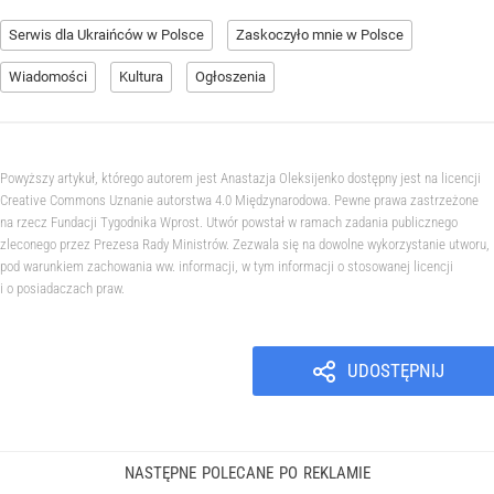
Serwis dla Ukraińców w Polsce
Zaskoczyło mnie w Polsce
Wiadomości
Kultura
Ogłoszenia
Powyższy artykuł, którego autorem jest Anastazja Oleksijenko dostępny jest na licencji
Creative Commons Uznanie autorstwa 4.0 Międzynarodowa. Pewne prawa zastrzeżone
na rzecz Fundacji Tygodnika Wprost. Utwór powstał w ramach zadania publicznego
zleconego przez Prezesa Rady Ministrów. Zezwala się na dowolne wykorzystanie utworu,
pod warunkiem zachowania ww. informacji, w tym informacji o stosowanej licencji
i o posiadaczach praw.
UDOSTĘPNIJ