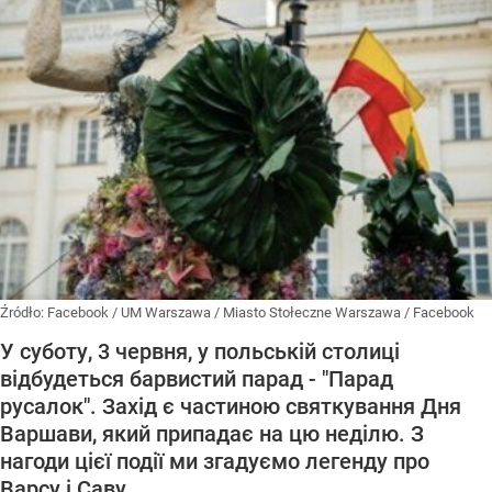
Źródło:
Facebook
/
UM Warszawa / Miasto Stołeczne Warszawa / Facebook
У суботу, 3 червня, у польській столиці
відбудеться барвистий парад - "Парад
русалок". Захід є частиною святкування Дня
Варшави, який припадає на цю неділю. З
нагоди цієї події ми згадуємо легенду про
Варсу і Саву.