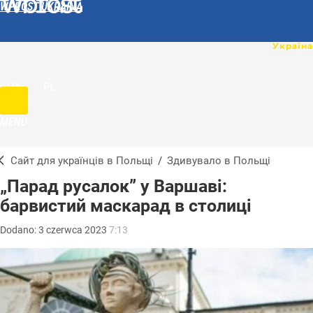
WPROST UKRAINA
UA
PL
MENU
Сайт для українців в Польщі
/
Здивувало в Польщі
„Парад русалок” у Варшаві:
барвистий маскарад в столиці
Dodano:
3
czerwca
2023
7:13