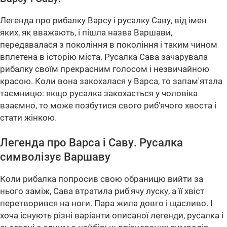
Легенда про рибалку Варсу і русалку Саву, від імен
яких, як вважають, і пішла назва Варшави,
передавалася з покоління в покоління і таким чином
вплетена в історію міста. Русалка Сава зачарувала
рибалку своїм прекрасним голосом і незвичайною
красою. Коли вона закохалася у Варса, то запам'ятала
таємницю: якщо русалка закохається у чоловіка
взаємно, то може позбутися свого риб'ячого хвоста і
стати жінкою.
Легенда про Варса і Саву. Русалка
символізує Варшаву
Коли рибалка попросив свою обраницю вийти за
нього заміж, Сава втратила риб'ячу луску, а її хвіст
перетворився на ноги. Пара жила довго і щасливо. І
хоча існують різні варіанти описаної легенди, русалка і