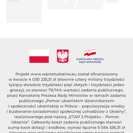
▇▇▇▇▇▇ ▇▇▇▇▇▇
██████ ███
%author_lname
Projekt
www.wprostukraine.eu
został sfinansowany
w kwocie 4 030 235,31 zł (słownie cztery miliony trzydzieści
tysięcy dwieście trzydzieści pięć złotych i trzydzieści jeden
groszy), co stanowi 79,74% wartości zadania publicznego,
przez Kancelarię Prezesa Rady Ministrów w ramach zadania
publicznego „Pomoc ukraińskim dziennikarzom
i społeczności ukraińskiej w Polsce – popularyzacja wiedzy
i budowanie świadomości społecznej uchodźców z Ukrainy”,
realizowanego pod nazwą „ETAP 3 Projektu – Pomoc
Ukrainie”. Całkowity koszt zadania publicznego stanowi
sumę kwot dotacji i środków, wynosi łącznie 5 054 536,31 zł
(słownie: pięć milionów pięćdziesiąt cztery tysiące pięćset