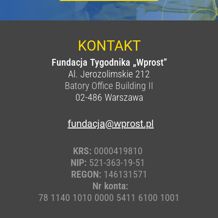
KONTAKT
Fundacja Tygodnika „Wprost”
Al. Jerozolimskie 212
Batory Office Building II
02-486
Warszawa
fundacja@wprost.pl
KRS:
0000419810
NIP:
521-363-19-51
REGON:
146131571
Nr konta:
78 1140 1010 0000 5411 6100 1001