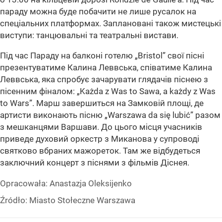
параду можна буде побачити не лише русалок на
спеціальних платформах. Заплановані також мистецькі
виступи: танцювальні та театральні вистави.
Під час Параду на балконі готелю „Bristol” свої пісні
презентуватиме Калина Леввська, співатиме Калина
Леввська, яка спробує зачарувати глядачів піснею з
пісенним фіналом: „Każda z Was to Sawa, a każdy z Was
to Wars”. Марш завершиться на Замковій площі, де
артисти виконають пісню „Warszawa da się lubić” разом
з мешканцями Варшави. До цього місця учасників
приведе духовий оркестр з Миканова у супроводі
святково вбраних мажореток. Там же відбудеться
заключний концерт з піснями з фільмів Діснея.
Opracowała:
Anastazja Oleksijenko
Źródło:
Miasto Stołeczne Warszawa