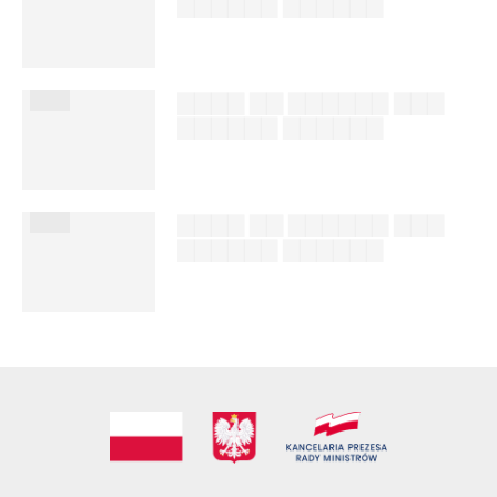
▇▇▇▇▇▇ ▇▇▇▇▇▇
██████ ███
%author_lname
███
▇▇▇▇ ▇▇ ▇▇▇▇▇▇ ▇▇▇
▇▇▇▇▇▇ ▇▇▇▇▇▇
██████ ███
%author_lname
███
▇▇▇▇ ▇▇ ▇▇▇▇▇▇ ▇▇▇
▇▇▇▇▇▇ ▇▇▇▇▇▇
██████ ███
%author_lname