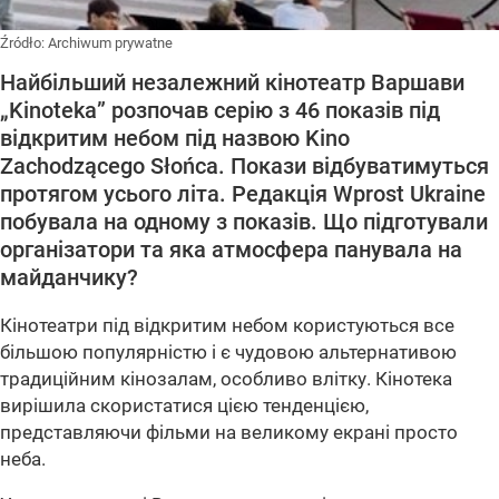
Źródło:
Archiwum prywatne
Найбільший незалежний кінотеатр Варшави
„Kinoteka” розпочав серію з 46 показів під
відкритим небом під назвою Kino
Zachodzącego Słońca. Покази відбуватимуться
протягом усього літа. Редакція Wprost Ukraine
побувала на одному з показів. Що підготували
організатори та яка атмосфера панувала на
майданчику?
Кінотеатри під відкритим небом користуються все
більшою популярністю і є чудовою альтернативою
традиційним кінозалам, особливо влітку. Кінотека
вирішила скористатися цією тенденцією,
представляючи фільми на великому екрані просто
неба.