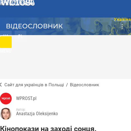
WPROST UKRAINA
ВІДЕОСЛОВНИК
UA
PL
MENU
Сайт для українців в Польщі
/
Відеословник
WPROST.pl
Автор:
Anastazja Oleksijenko
Кінопокази на заході сонця.