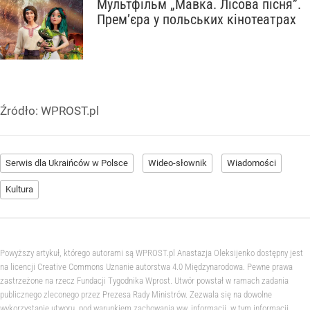
Мультфільм „Мавка. Лісова пісня”.
Прем’єра у польських кінотеатрах
Źródło:
WPROST.pl
Serwis dla Ukraińców w Polsce
Wideo-słownik
Wiadomości
Kultura
Powyższy artykuł, którego autorami są WPROST.pl Anastazja Oleksijenko dostępny jest
na licencji Creative Commons Uznanie autorstwa 4.0 Międzynarodowa. Pewne prawa
zastrzeżone na rzecz Fundacji Tygodnika Wprost. Utwór powstał w ramach zadania
publicznego zleconego przez Prezesa Rady Ministrów. Zezwala się na dowolne
wykorzystanie utworu, pod warunkiem zachowania ww. informacji, w tym informacji