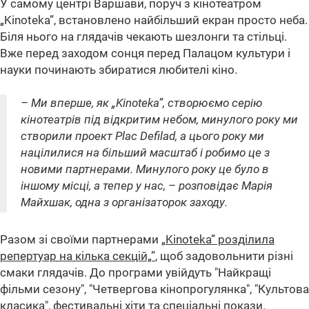
У самому центрі Варшави, поруч з кінотеатром
„Kinoteka”, встановлено найбільший екран просто неба.
Біля нього на глядачів чекають шезлонги та стільці.
Вже перед заходом сонця перед Палацом культури і
науки починають збиратися любителі кіно.
– Ми вперше, як „Kinoteka”, створюємо серію
кінотеатрів під відкритим небом, минулого року ми
створили проект Plac Defilad, а цього року ми
націлилися на більший масштаб і робимо це з
новими партнерами. Минулого року це було в
іншому місці, а тепер у нас, – розповідає Марія
Майхшак, одна з організаторок заходу.
Разом зі своїми партнерами
„Kinoteka” розділила
репертуар на кілька секцій„”
, щоб задовольнити різні
смаки глядачів. До програми увійдуть "Найкращі
фільми сезону", "Четвергова кінопрогулянка", "Культова
класика", фестивальні хіти та спеціальні покази.