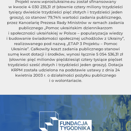
Projekt
www.wprostukraine.eu
został sfinansowany
w kwocie 4 030 235,31 zł (słownie cztery miliony trzydzieści
tysięcy dwieście trzydzieści pięć złotych i trzydzieści jeden
groszy), co stanowi 79,74% wartości zadania publicznego,
przez Kancelarię Prezesa Rady Ministrów w ramach zadania
publicznego „Pomoc ukraińskim dziennikarzom
i społeczności ukraińskiej w Polsce – popularyzacja wiedzy
i budowanie świadomości społecznej uchodźców z Ukrainy”,
realizowanego pod nazwą „ETAP 3 Projektu – Pomoc
Ukrainie”. Całkowity koszt zadania publicznego stanowi
sumę kwot dotacji i środków, wynosi łącznie 5 054 536,31 zł
(słownie: pięć milionów pięćdziesiąt cztery tysiące pięćset
trzydzieści sześć złotych i trzydzieści jeden groszy). Dotacja
KRPM została udzielona na podstawie ustawy z dnia 24
kwietnia 2003 r. o działalności pożytku publicznego
i o wolontariacie.