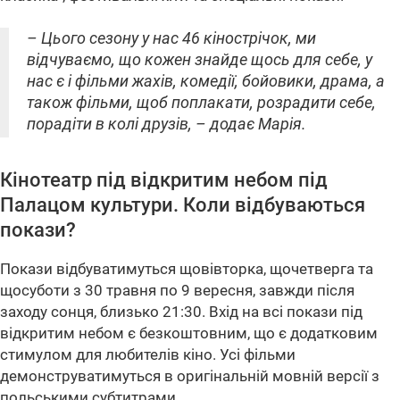
– Цього сезону у нас 46 кінострічок, ми
відчуваємо, що кожен знайде щось для себе, у
нас є і фільми жахів, комедії, бойовики, драма, а
також фільми, щоб поплакати, розрадити себе,
порадіти в колі друзів, – додає Марія.
Кінотеатр під відкритим небом під
Палацом культури. Коли відбуваються
покази?
Покази відбуватимуться щовівторка, щочетверга та
щосуботи з 30 травня по 9 вересня, завжди після
заходу сонця, близько 21:30. Вхід на всі покази під
відкритим небом є безкоштовним, що є додатковим
стимулом для любителів кіно. Усі фільми
демонструватимуться в оригінальній мовній версії з
польськими субтитрами.