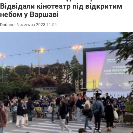
Відвідали кінотеатр під відкритим
небом у Варшаві
Dodano:
5
czerwca
2023
11:05