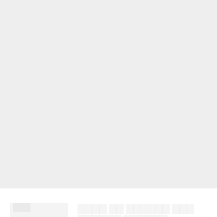
███
▇▇▇▇ ▇▇ ▇▇▇▇▇▇ ▇▇▇