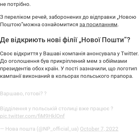
не потрібно.
З переліком речей, заборонених до відправки „Новою
Поштою”можна ознайомитися
за посиланням
.
Де відкриють нові філії „Нової Пошти”?
Своє відкриття у Вашаві компанія анонсувала у Twitter.
До оголошення був прикріплений мем з обіймами
президентів обох країн. У пості зазначили, що логотип
кампанії виконаний в кольорах польського прапора.
Варшаво, готові? ?
Відділення у польській столиці вже працює ?
pic.twitter.com/fiM9HklOnf
— Нова пошта (@NP_official_ua)
October 7, 2022