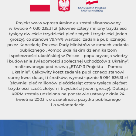
Projekt
www.wprostukraine.eu
został sfinansowany
w kwocie 4 030 235,31 zł (słownie cztery miliony trzydzieści
tysięcy dwieście trzydzieści pięć złotych i trzydzieści jeden
groszy), co stanowi 79,74% wartości zadania publicznego,
przez Kancelarię Prezesa Rady Ministrów w ramach zadania
publicznego „Pomoc ukraińskim dziennikarzom
i społeczności ukraińskiej w Polsce – popularyzacja wiedzy
i budowanie świadomości społecznej uchodźców z Ukrainy”,
realizowanego pod nazwą „ETAP 3 Projektu – Pomoc
Ukrainie”. Całkowity koszt zadania publicznego stanowi
sumę kwot dotacji i środków, wynosi łącznie 5 054 536,31 zł
(słownie: pięć milionów pięćdziesiąt cztery tysiące pięćset
trzydzieści sześć złotych i trzydzieści jeden groszy). Dotacja
KRPM została udzielona na podstawie ustawy z dnia 24
kwietnia 2003 r. o działalności pożytku publicznego
i o wolontariacie.