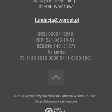
Batory Office Building II
02-486
Warszawa
fundacja@wprost.pl
KRS:
0000419810
NIP:
521-363-19-51
REGON:
146131571
Nr konta:
78 1140 1010 0000 5411 6100 1001
© 2026
Agencja Wydawniczo-Reklamowa Wprost Sp. z o.o.
.
Wszystkie prawa zastrzeżone.