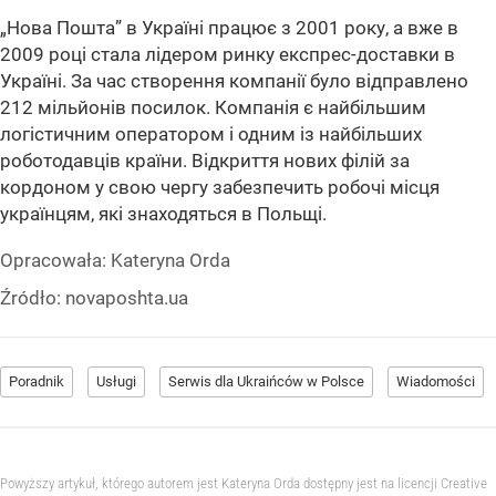
„Нова Пошта” в Україні працює з 2001 року, а вже в
2009 році стала лідером ринку експрес-доставки в
Україні. За час створення компанії було відправлено
212 мільйонів посилок. Компанія є найбільшим
логістичним оператором і одним із найбільших
роботодавців країни. Відкриття нових філій за
кордоном у свою чергу забезпечить робочі місця
українцям, які знаходяться в Польщі.
Opracowała:
Kateryna Orda
Źródło:
novaposhta.ua
Poradnik
Usługi
Serwis dla Ukraińców w Polsce
Wiadomości
Powyższy artykuł, którego autorem jest Kateryna Orda dostępny jest na licencji Creative