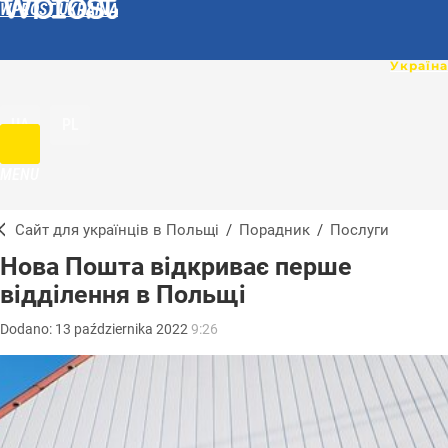
WPROST UKRAINA
UA
PL
MENU
Сайт для українців в Польщі
/
Порадник
/
Послуги
Нова Пошта відкриває перше
відділення в Польщі
Dodano:
13
października
2022
9:26