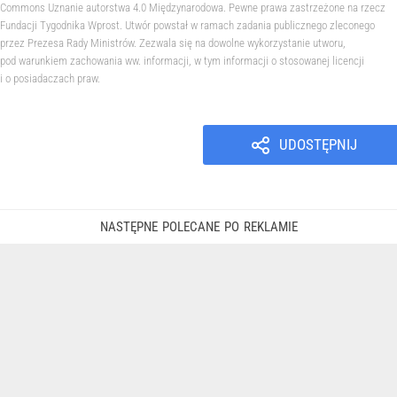
Commons Uznanie autorstwa 4.0 Międzynarodowa. Pewne prawa zastrzeżone na rzecz
Fundacji Tygodnika Wprost. Utwór powstał w ramach zadania publicznego zleconego
przez Prezesa Rady Ministrów. Zezwala się na dowolne wykorzystanie utworu,
pod warunkiem zachowania ww. informacji, w tym informacji o stosowanej licencji
i o posiadaczach praw.
UDOSTĘPNIJ