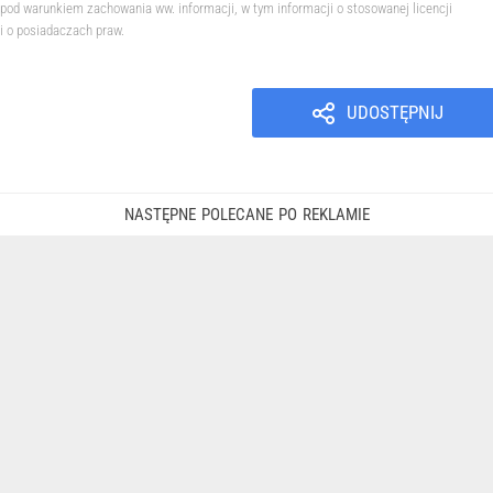
pod warunkiem zachowania ww. informacji, w tym informacji o stosowanej licencji
i o posiadaczach praw.
UDOSTĘPNIJ