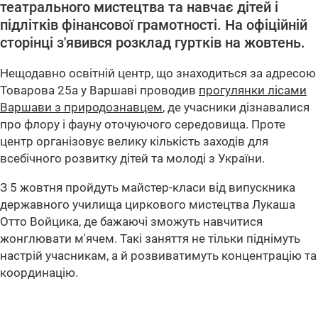
театрального мистецтва та навчає дітей і
підлітків фінансової грамотності. На офіційній
сторінці з'явився розклад гуртків на жовтень.
Нещодавно освітній центр, що знаходиться за адресою
Товарова 25а у Варшаві проводив
прогулянки лісами
Варшави з природознавцем
, де учасники дізнавалися
про флору і фауну оточуючого середовища. Проте
центр організовує велику кількість заходів для
всебічного розвитку дітей та молоді з України.
З 5 жовтня пройдуть майстер-класи від випускника
державного училища циркового мистецтва Лукаша
Отто Войцика, де бажаючі зможуть навчитися
жонглювати м'ячем. Такі заняття не тільки піднімуть
настрій учасникам, а й розвиватимуть концентрацію та
координацію.