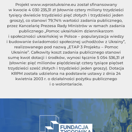
Projekt
www.wprostukraine.eu
został sfinansowany
w kwocie 4 030 235,31 zł (słownie cztery miliony trzydzieści
tysięcy dwieście trzydzieści pięć złotych i trzydzieści jeden
groszy), co stanowi 79,74% wartości zadania publicznego,
przez Kancelarię Prezesa Rady Ministrów w ramach zadania
publicznego „Pomoc ukraińskim dziennikarzom
i społeczności ukraińskiej w Polsce – popularyzacja wiedzy
i budowanie świadomości społecznej uchodźców z Ukrainy”,
realizowanego pod nazwą „ETAP 3 Projektu – Pomoc
Ukrainie”. Całkowity koszt zadania publicznego stanowi
sumę kwot dotacji i środków, wynosi łącznie 5 054 536,31 zł
(słownie: pięć milionów pięćdziesiąt cztery tysiące pięćset
trzydzieści sześć złotych i trzydzieści jeden groszy). Dotacja
KRPM została udzielona na podstawie ustawy z dnia 24
kwietnia 2003 r. o działalności pożytku publicznego
i o wolontariacie.