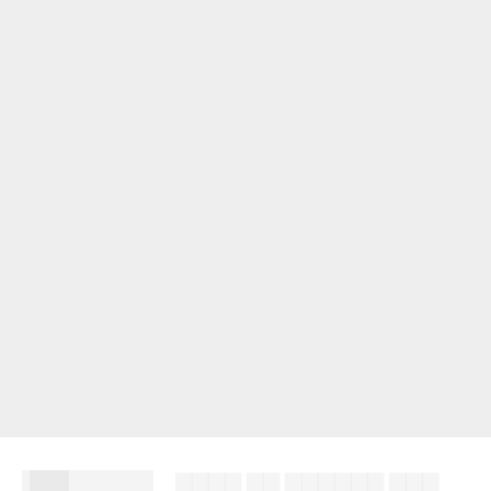
███
▇▇▇▇ ▇▇ ▇▇▇▇▇▇ ▇▇▇