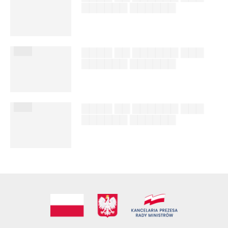
▇▇▇▇▇▇ ▇▇▇▇▇▇
██████ ███
%author_lname
███
▇▇▇▇ ▇▇ ▇▇▇▇▇▇ ▇▇▇
▇▇▇▇▇▇ ▇▇▇▇▇▇
██████ ███
%author_lname
███
▇▇▇▇ ▇▇ ▇▇▇▇▇▇ ▇▇▇
▇▇▇▇▇▇ ▇▇▇▇▇▇
██████ ███
%author_lname