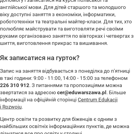
допомогу і записатися на курси польської та
англійської мови. Для дітей старшого та молодшого
віку доступні заняття з економіки, інформатики,
робототехніки та театральні майтер-класи. Для тих, хто
полюбляє майструвати та виготовляти речі своїми
руками організовано заняття по вівторках і четвергах з
шиття, виготовлення прикрас та вишивання.
Як записатися на гурток?
Запис на заняття відбувається з понеділка до п'ятниці
в такі години: 9:00 - 11:00, 14:00 - 15:00 за телефоном
226 310 912
. З питаннями та пропозиціями можна
звертатися за адресою
cer@eduwarszawa.pl
. Більше
інформації на офіційній сторінці
Centrum Edukacji
i Rozwoju
.
Центр освіти та розвитку для біженців є одним з
найбільших освітніх інформаційних пунктів, де можна
дізнатися все про освіту у столиці.