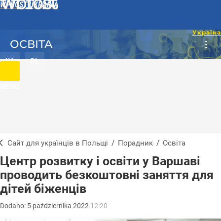
WPROST UKRAINA
ОСВІТА
UA
PL
MENU
Сайт для українців в Польщі
/
Порадник
/
Освіта
Центр розвитку і освіти у Варшаві
проводить безкоштовні заняття для
дітей біженців
Dodano:
5
października
2022
12:20