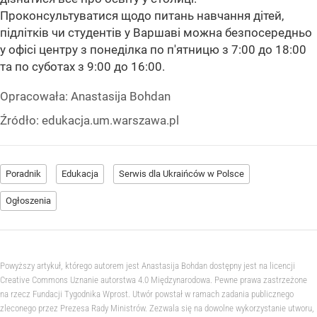
Проконсультуватися щодо питань навчання дітей,
підлітків чи студентів у Варшаві можна безпосередньо
у офісі центру з понеділка по п'ятницю з 7:00 до 18:00
та по суботах з 9:00 до 16:00.
Opracowała:
Anastasija Bohdan
Źródło:
edukacja.um.warszawa.pl
Poradnik
Edukacja
Serwis dla Ukraińców w Polsce
Ogłoszenia
Powyższy artykuł, którego autorem jest Anastasija Bohdan dostępny jest na licencji
Creative Commons Uznanie autorstwa 4.0 Międzynarodowa. Pewne prawa zastrzeżone
na rzecz Fundacji Tygodnika Wprost. Utwór powstał w ramach zadania publicznego
zleconego przez Prezesa Rady Ministrów. Zezwala się na dowolne wykorzystanie utworu,