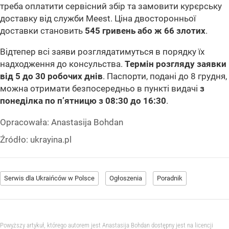
треба оплатити сервісний збір та замовити курєрську
доставку від служби Meest. Ціна двосторонньої
доставки становить
545 гривень або ж 66 злотих
.
Відтепер всі заяви розглядатимуться в порядку їх
надходження до консульства.
Термін розгляду заявки
від 5 до 30 робочих днів
. Паспорти, подані до 8 грудня,
можна отримати безпосередньо в пункті видачі
з
понеділка по п’ятницю з 08:30 до 16:30
.
Opracowała:
Anastasija Bohdan
Źródło:
ukrayina.pl
Serwis dla Ukraińców w Polsce
Ogłoszenia
Poradnik
Powyższy artykuł, którego autorem jest Anastasija Bohdan dostępny jest na licencji