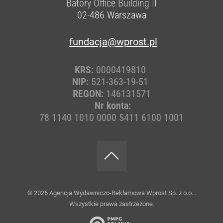
Batory Office Building II
02-486
Warszawa
fundacja@wprost.pl
KRS:
0000419810
NIP:
521-363-19-51
REGON:
146131571
Nr konta:
78 1140 1010 0000 5411 6100 1001
© 2026
Agencja Wydawniczo-Reklamowa Wprost Sp. z o.o.
.
Wszystkie prawa zastrzeżone.