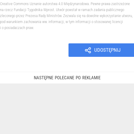
Creative Commons Uznanie autorstwa 4.0 Międzynarodowa. Pewne prawa zastrzeżone
na rzecz Fundacji Tygodnika Wprost. Utwór powstał w ramach zadania publicznego
zleconego przez Prezesa Rady Ministrów. Zezwala się na dowolne wykorzystanie utworu,
pod warunkiem zachowania ww. informacji, w tym informacji o stosowanej licencji
i o posiadaczach praw.
UDOSTĘPNIJ