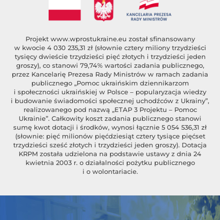
Projekt
www.wprostukraine.eu
został sfinansowany
w kwocie 4 030 235,31 zł (słownie cztery miliony trzydzieści
tysięcy dwieście trzydzieści pięć złotych i trzydzieści jeden
groszy), co stanowi 79,74% wartości zadania publicznego,
przez Kancelarię Prezesa Rady Ministrów w ramach zadania
publicznego „Pomoc ukraińskim dziennikarzom
i społeczności ukraińskiej w Polsce – popularyzacja wiedzy
i budowanie świadomości społecznej uchodźców z Ukrainy”,
realizowanego pod nazwą „ETAP 3 Projektu – Pomoc
Ukrainie”. Całkowity koszt zadania publicznego stanowi
sumę kwot dotacji i środków, wynosi łącznie 5 054 536,31 zł
(słownie: pięć milionów pięćdziesiąt cztery tysiące pięćset
trzydzieści sześć złotych i trzydzieści jeden groszy). Dotacja
KRPM została udzielona na podstawie ustawy z dnia 24
kwietnia 2003 r. o działalności pożytku publicznego
i o wolontariacie.