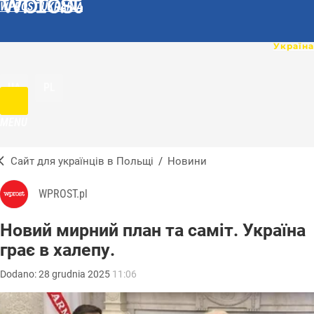
WPROST UKRAINA
UA
PL
MENU
Сайт для українців в Польщі
/
Новини
WPROST.pl
Новий мирний план та саміт. Україна
грає в халепу.
Dodano:
28
grudnia
2025
11:06