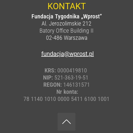
KONTAKT
Fundacja Tygodnika „Wprost”
Al. Jerozolimskie 212
Batory Office Building II
02-486
Warszawa
fundacja@wprost.pl
KRS:
0000419810
NIP:
521-363-19-51
REGON:
146131571
Nr konta:
78 1140 1010 0000 5411 6100 1001