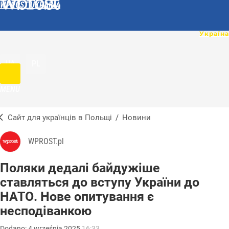
WPROST UKRAINA
UA
PL
MENU
Сайт для українців в Польщі
/
Новини
WPROST.pl
Поляки дедалі байдужіше
ставляться до вступу України до
НАТО. Нове опитування є
несподіванкою
Dodano:
4
września
2025
16:33