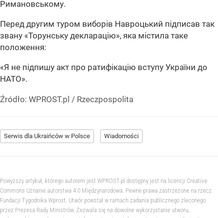
Римановському.
Перед другим туром виборів Навроцький підписав так
звану «Торунську декларацію», яка містила таке
положення:
«Я не підпишу акт про ратифікацію вступу України до
НАТО».
Źródło:
WPROST.pl
/
Rzeczpospolita
Serwis dla Ukraińców w Polsce
Wiadomości
Powyższy artykuł, którego autorem jest WPROST.pl dostępny jest na licencji Creative
Commons Uznanie autorstwa 4.0 Międzynarodowa. Pewne prawa zastrzeżone na rzecz
Fundacji Tygodnika Wprost. Utwór powstał w ramach zadania publicznego zleconego
przez Prezesa Rady Ministrów. Zezwala się na dowolne wykorzystanie utworu,