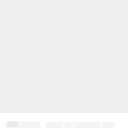
███
▇▇▇▇ ▇▇ ▇▇▇▇▇▇ ▇▇▇