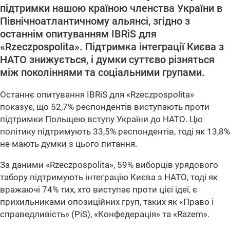
підтримки нашою країною членства України в
Північноатлантичному альянсі, згідно з
останнім опитуванням IBRiS для
«Rzeczpospolita». Підтримка інтеграції Києва з
НАТО знижується, і думки суттєво різняться
між поколіннями та соціальними групами.
Останнє опитування IBRiS для «Rzeczpospolita»
показує, що 52,7% респондентів виступають проти
підтримки Польщею вступу України до НАТО. Цю
політику підтримують 33,5% респондентів, тоді як 13,8%
не мають думки з цього питання.
За даними «Rzeczpospolita», 59% виборців урядового
табору підтримують інтеграцію Києва з НАТО, тоді як
вражаючі 74% тих, хто виступає проти цієї ідеї, є
прихильниками опозиційних груп, таких як «Право і
справедливість» (PiS), «Конфедерація» та «Razem».