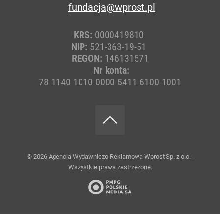
fundacja@wprost.pl
KRS:
0000419810
NIP:
521-363-19-51
REGON:
146131571
Nr konta:
78 1140 1010 0000 5411 6100 1001
© 2026
Agencja Wydawniczo-Reklamowa Wprost Sp. z o.o.
.
Wszystkie prawa zastrzeżone.