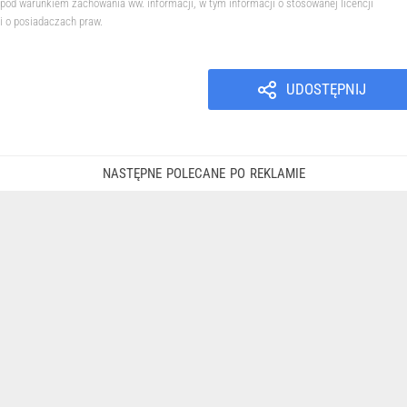
pod warunkiem zachowania ww. informacji, w tym informacji o stosowanej licencji
i o posiadaczach praw.
UDOSTĘPNIJ