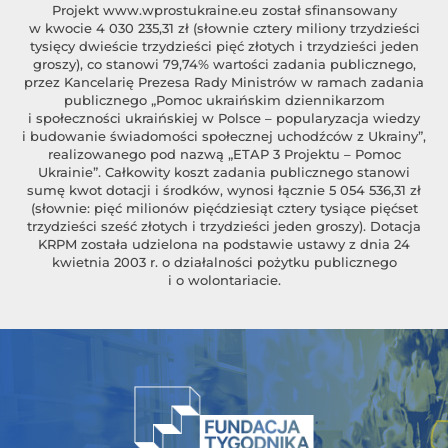
Projekt
www.wprostukraine.eu
został sfinansowany
w kwocie 4 030 235,31 zł (słownie cztery miliony trzydzieści
tysięcy dwieście trzydzieści pięć złotych i trzydzieści jeden
groszy), co stanowi 79,74% wartości zadania publicznego,
przez Kancelarię Prezesa Rady Ministrów w ramach zadania
publicznego „Pomoc ukraińskim dziennikarzom
i społeczności ukraińskiej w Polsce – popularyzacja wiedzy
i budowanie świadomości społecznej uchodźców z Ukrainy”,
realizowanego pod nazwą „ETAP 3 Projektu – Pomoc
Ukrainie”. Całkowity koszt zadania publicznego stanowi
sumę kwot dotacji i środków, wynosi łącznie 5 054 536,31 zł
(słownie: pięć milionów pięćdziesiąt cztery tysiące pięćset
trzydzieści sześć złotych i trzydzieści jeden groszy). Dotacja
KRPM została udzielona na podstawie ustawy z dnia 24
kwietnia 2003 r. o działalności pożytku publicznego
i o wolontariacie.