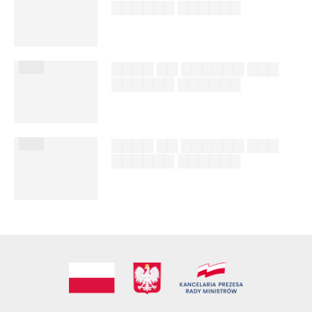
▇▇▇▇▇▇ ▇▇▇▇▇▇
██████ ███
%author_lname
███
▇▇▇▇ ▇▇ ▇▇▇▇▇▇ ▇▇▇
▇▇▇▇▇▇ ▇▇▇▇▇▇
██████ ███
%author_lname
███
▇▇▇▇ ▇▇ ▇▇▇▇▇▇ ▇▇▇
▇▇▇▇▇▇ ▇▇▇▇▇▇
██████ ███
%author_lname