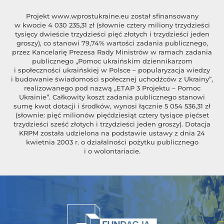
Projekt
www.wprostukraine.eu
został sfinansowany
w kwocie 4 030 235,31 zł (słownie cztery miliony trzydzieści
tysięcy dwieście trzydzieści pięć złotych i trzydzieści jeden
groszy), co stanowi 79,74% wartości zadania publicznego,
przez Kancelarię Prezesa Rady Ministrów w ramach zadania
publicznego „Pomoc ukraińskim dziennikarzom
i społeczności ukraińskiej w Polsce – popularyzacja wiedzy
i budowanie świadomości społecznej uchodźców z Ukrainy”,
realizowanego pod nazwą „ETAP 3 Projektu – Pomoc
Ukrainie”. Całkowity koszt zadania publicznego stanowi
sumę kwot dotacji i środków, wynosi łącznie 5 054 536,31 zł
(słownie: pięć milionów pięćdziesiąt cztery tysiące pięćset
trzydzieści sześć złotych i trzydzieści jeden groszy). Dotacja
KRPM została udzielona na podstawie ustawy z dnia 24
kwietnia 2003 r. o działalności pożytku publicznego
i o wolontariacie.