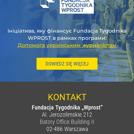
Ініціатива, яку фінансує Fundacja Tygodnika
WPROST в рамках програми:
Допомога українським журналістам
DOWIEDZ SIĘ WIĘCEJ
KONTAKT
Fundacja Tygodnika „Wprost”
Al. Jerozolimskie 212
Batory Office Building II
02-486
Warszawa