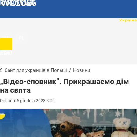
WPROST UKRAINA
UA
PL
MENU
Сайт для українців в Польщі
/
Новини
„Відео-словник”. Прикрашаємо дім
на свята
Dodano:
5
grudnia
2023
8:00