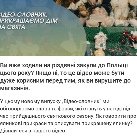
Ви вже ходили на різдвяні закупи до Польщі
цього року? Якщо ні, то це відео може бути
дуже корисним перед тим, як ви вирушите до
магазинів.
У цьому новому випуску „Відео-словник” ми
обговорюємо слова та фрази, які стануть у нагоді під
час прийдешнього святкового сезону. Як говорити про
ялинкові прикраси та описувати прикрашену ялинку?
Дізнайтеся з нашого відео.