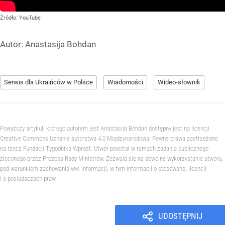
Źródło:
YouTube
Autor:
Anastasija Bohdan
Serwis dla Ukraińców w Polsce
Wiadomości
Wideo-słownik
Powyższy artykuł, którego autorem jest Anastasija Bohdan dostępny jest na licencji
Creative Commons Uznanie autorstwa 4.0 Międzynarodowa. Pewne prawa zastrzeżone
na rzecz Fundacji Tygodnika Wprost. Utwór powstał w ramach zadania publicznego
zleconego przez Prezesa Rady Ministrów. Zezwala się na dowolne wykorzystanie utworu,
pod warunkiem zachowania ww. informacji, w tym informacji o stosowanej licencji
i o posiadaczach praw.
UDOSTĘPNIJ