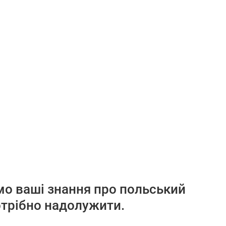
мо ваші знання про польський
потрібно надолужити.