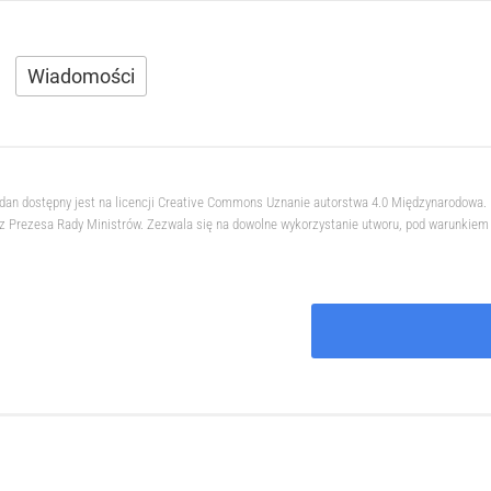
Wiadomości
hdan dostępny jest na licencji Creative Commons Uznanie autorstwa 4.0 Międzynarodowa
 Prezesa Rady Ministrów. Zezwala się na dowolne wykorzystanie utworu, pod warunkiem z