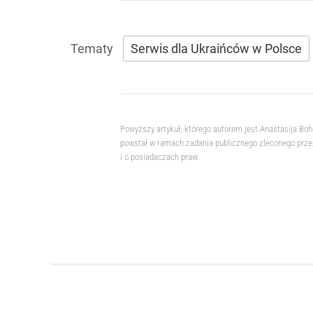
Serwis dla Ukraińców w Polsce
Powyższy artykuł, którego autorem jest Anastasija Bo
powstał w ramach zadania publicznego zleconego przez
i o posiadaczach praw.