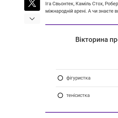
Іга Свьонтек, Каміль Стох, Робе
міжнародній арені. А чи знаєте в
Вікторина пр
фігуристка
тенісистка