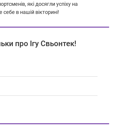
ртсменів, які досягли успіху на
е себе в нашій вікторині!
ьки про Ігу Свьонтек!