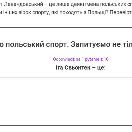
рт Левандовський – це лише деякі імена польських спо
и інших зірок спорту, які походять з Польщі? Перевірт
о польський спорт. Запитуємо не тіл
Odpowiedz na 1 pytanie z 10
Іга Свьонтек – це: