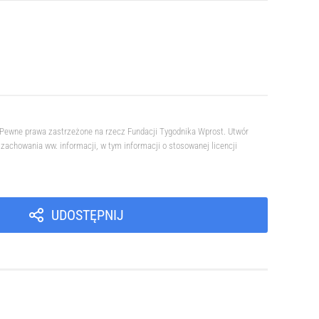
. Pewne prawa zastrzeżone na rzecz Fundacji Tygodnika Wprost. Utwór
achowania ww. informacji, w tym informacji o stosowanej licencji
UDOSTĘPNIJ