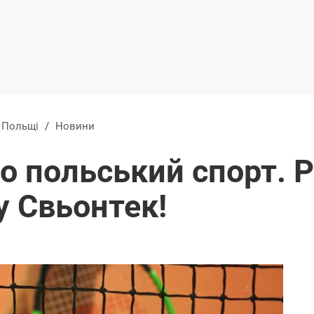
в Польщі
/
Новини
о польський спорт. 
гу Свьонтек!