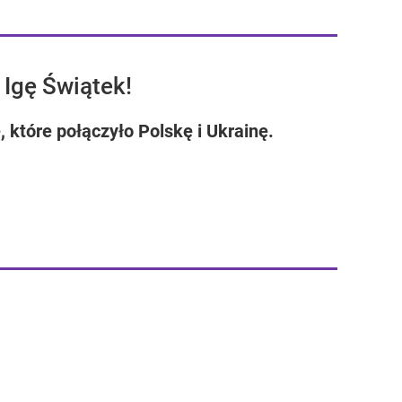
 Igę Świątek!
 które połączyło Polskę i Ukrainę.