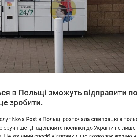
ться в Польщі зможуть відправити по
 це зробити.
луг Nova Post в Польщі розпочала співпрацю з поль
 зручніше. „Надсилайте посилки до України не лише з
t. Це зручний спосіб відправки, що дозволяє зручно н