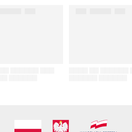
██████ ███
███ ██████ ███
_fname
%author_lname
%author_fname
%author_lname
▇▇ ▇▇▇▇▇▇ ▇▇▇
▇▇▇▇ ▇▇ ▇▇▇▇▇▇ 
▇▇ ▇▇▇▇▇▇
▇▇▇▇▇▇ ▇▇▇▇▇▇