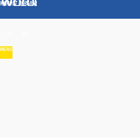
WPROST UKRAINA
Udostępnij
UA
PL
MENU