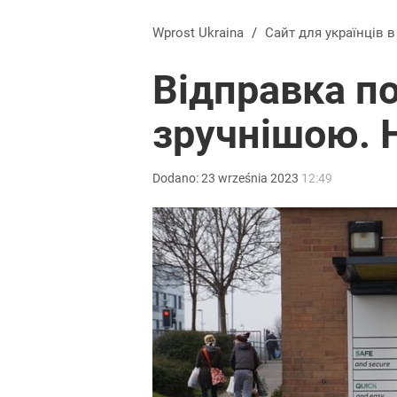
Wprost Ukraina
/
Сайт для українців 
Відправка по
зручнішою. Н
Dodano:
23
września
2023
12:49