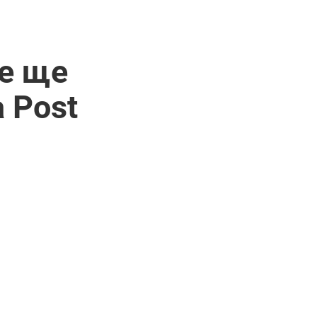
не ще
 Post