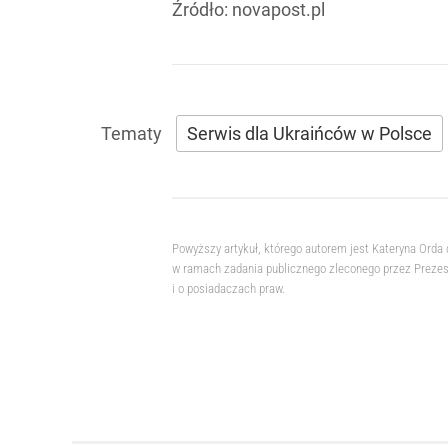
Źródło:
novapost.pl
Serwis dla Ukraińców w Polsce
Powyższy artykuł, którego autorem jest Kateryna Orda
w ramach zadania publicznego zleconego przez Prezesa
i o posiadaczach praw.