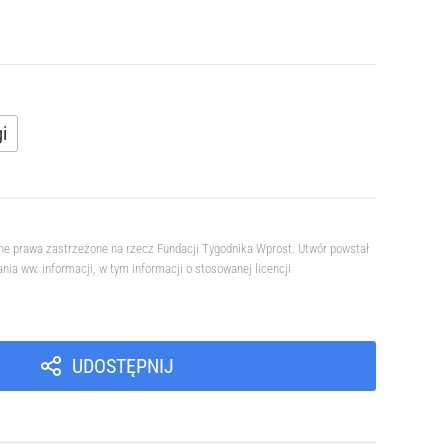
i
ne prawa zastrzeżone na rzecz Fundacji Tygodnika Wprost. Utwór powstał
a ww. informacji, w tym informacji o stosowanej licencji
UDOSTĘPNIJ