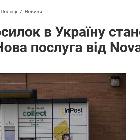
в Польщі
/
Новини
силок в Україну ста
ова послуга від Nova