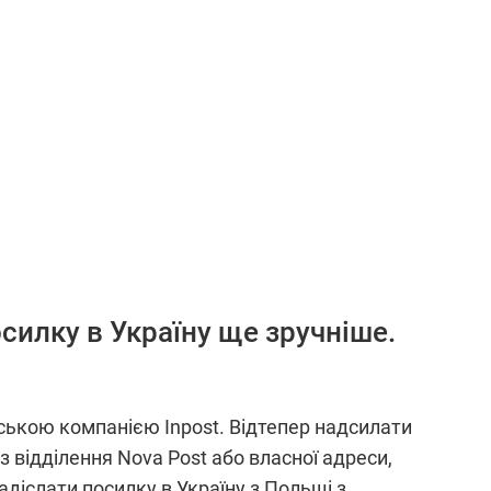
силку в Україну ще зручніше.
ською компанією Inpost. Відтепер надсилати
 відділення Nova Post або власної адреси,
адіслати посилку в Україну з Польщі з