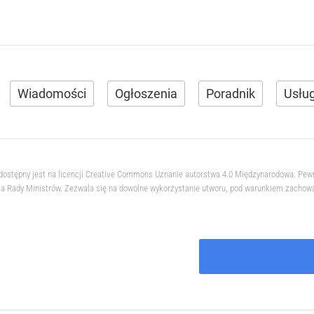
Wiadomości
Ogłoszenia
Poradnik
Usług
 dostępny jest na licencji Creative Commons Uznanie autorstwa 4.0 Międzynarodowa. Pew
 Rady Ministrów. Zezwala się na dowolne wykorzystanie utworu, pod warunkiem zachowani