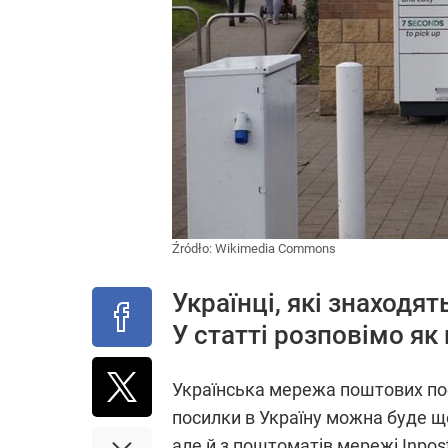
Źródło:
Wikimedia Commons
Українці, які знаходя
У статті розповімо як
Українська мережа поштових пос
посилки в Україну можна буде ще
але й з поштоматів мережі Inpos