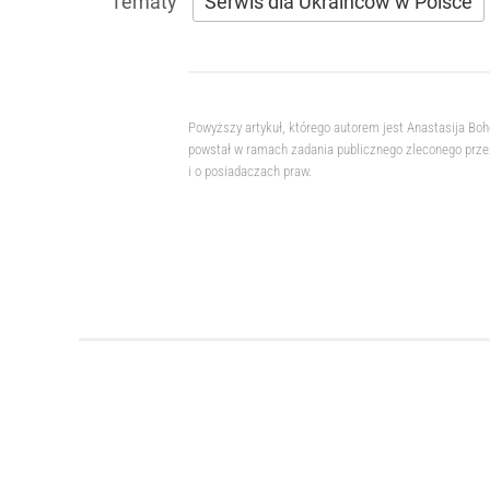
Serwis dla Ukraińców w Polsce
Powyższy artykuł, którego autorem jest Anastasija Bo
powstał w ramach zadania publicznego zleconego przez
i o posiadaczach praw.