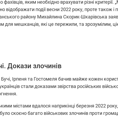
фахівців, яким необхідно врахувати різні критерії. 
 відображати події весни 2022 року, проте також і п
чанського району Михайлина Скорик-Шкарівська зая
м для мешканців, які це пережили, та зрозумілим, цік
чі. Докази злочинів
е Бучі, Ірпеня та Гостомеля бачив майже кожен кори
українців стали доказами звірства російських військо
гнення.
кими містами вдалося наприкінці березня 2022 року, 
 було скоєно багато військових злочинів проти гром