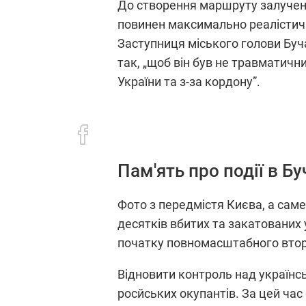
До створення маршруту залучено 
повинен максимально реалістично
Заступниця міського голови Бу
так, „щоб він був не травматични
України та з-за кордону”.
Пам'ять про події в Бу
Фото з передмістя Києва, а сам
десятків вбитих та закатованих 
початку повномасштабного втор
Відновити контроль над українсь
росйських окупантів. За цей час