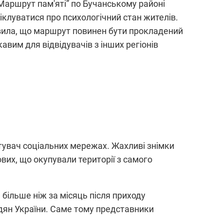
„Маршрут пам'яті” по Бучанському районі
іклуватися про психологічний стан жителів.
вила, що маршрут повинен бути прокладений
авим для відвідувачів з інших регіонів
стувач соціальних мережах. Жахливі знімки
вих, що окупували території з самого
більше ніж за місяць після приходу
адян України. Саме тому представники