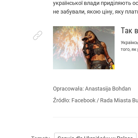
української влади приділяють осо
не забували, якою ціну, яку плати
Так 
Українсь
того, як
Opracowała:
Anastasija Bohdan
Źródło:
Facebook
/
Rada Miasta B