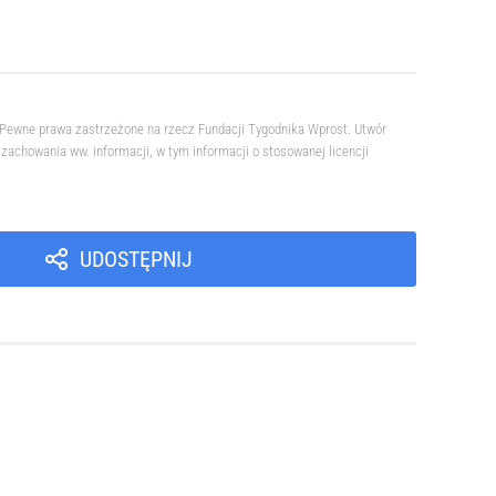
. Pewne prawa zastrzeżone na rzecz Fundacji Tygodnika Wprost. Utwór
achowania ww. informacji, w tym informacji o stosowanej licencji
UDOSTĘPNIJ