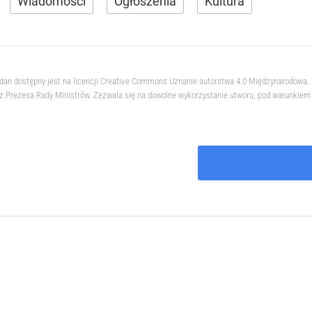
Wiadomości
Ogłoszenia
Kultura
hdan dostępny jest na licencji Creative Commons Uznanie autorstwa 4.0 Międzynarodowa
 Prezesa Rady Ministrów. Zezwala się na dowolne wykorzystanie utworu, pod warunkiem z