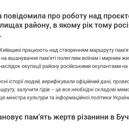
а повідомила про роботу над проєкт
елищах району, в якому рік тому рос
.
Київщині працюють над створенням маршруту пам'яті
а на вшанування пам'яті полеглим воїнам і мирним жи
наслідок окупації району російськими окупантами на
усні історії людей, верифікували офіційний дані, пров
уту, залучити гідів – це все необхідні складові мемо
ця міністра культури та інформаційної політики Україн
новує пам'ять жертв різанини в Буч