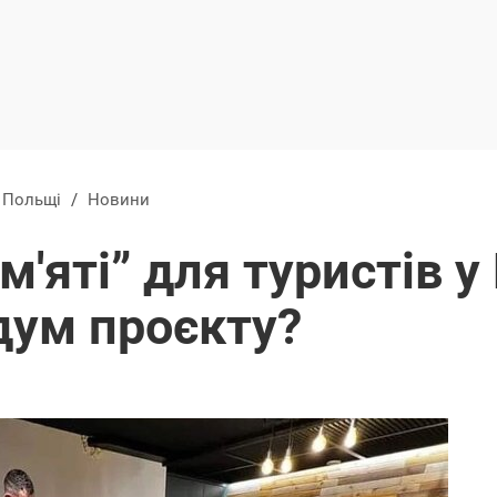
в Польщі
/
Новини
'яті” для туристів у 
дум проєкту?