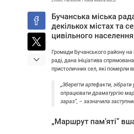
Źródło:
Facebook
/
Rada Miasta Buczi
Бучанська міська рад
декількох містах та с
цивільного населення
Громади Бучанського району на 
раді, дана ініціатива спрямован
пристоличних сел, які померли в
„Зберегти артефакти, зібрати 
опрацювати драматургію маршр
зараз”, – зазначила заступни
„Маршрут пам'яті” вша