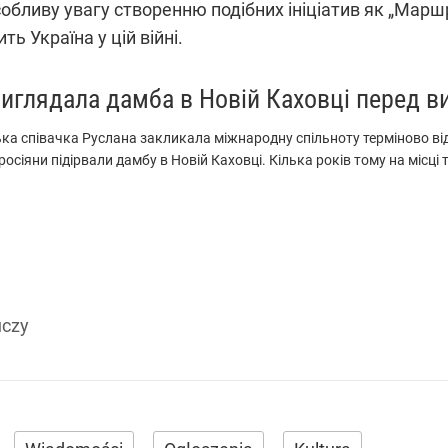
бливу увагу створенню подібних ініціатив як „Маршру
ть Україна у цій війні.
виглядала дамба в Новій Каховці перед в
ка співачка Руслана закликала міжнародну спільноту терміново від
 росіяни підірвали дамбу в Новій Каховці. Кілька років тому на місці 
uczy