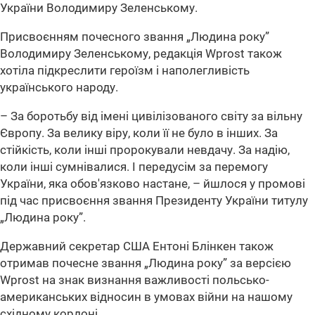
України Володимиру Зеленському.
Присвоєнням почесного звання „Людина року”
Володимиру Зеленському, редакція Wprost також
хотіла підкреслити героїзм і наполегливість
українського народу.
– За боротьбу від імені цивілізованого світу за вільну
Європу. За велику віру, коли її не було в інших. За
стійкість, коли інші пророкували невдачу. За надію,
коли інші сумнівалися. І передусім за перемогу
України, яка обов'язково настане, – йшлося у промові
під час присвоєння звання Президенту України титулу
„Людина року”.
Державний секретар США Ентоні Блінкен також
отримав почесне звання „Людина року” за версією
Wprost на знак визнання важливості польсько-
американських відносин в умовах війни на нашому
східному кордоні.