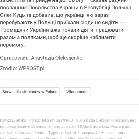
посланник Посольства України в Республіці Польща
Олег Куць та добавив, що українці, які зараз
перебувають у Польщі приїхали сюди не сидіти. –
Громадяни України вже почали діяти, працювати
разом з поляками, щоб ще скоріше наблизити
перемогу.
Opracowała:
Anastazja Oleksijenko
Źródło:
WPROST.pl
Serwis dla Ukraińców w Polsce
Wiadomości
Powyższy artykuł, którego autorami są WPROST.pl Anastazja Oleksijenko dostępny jest
na licencji Creative Commons Uznanie autorstwa 4.0 Międzynarodowa. Pewne prawa
zastrzeżone na rzecz Fundacji Tygodnika Wprost. Utwór powstał w ramach zadania
publicznego zleconego przez Prezesa Rady Ministrów. Zezwala się na dowolne