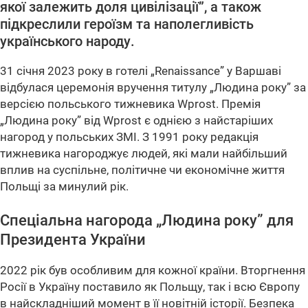
якої залежить доля цивілізації”, а також
підкреслили героїзм та наполегливість
українського народу.
31 січня 2023 року в готелі „Renaissance” у Варшаві
відбулася церемонія вручення титулу „Людина року” за
версією польського тижневика Wprost. Премія
„Людина року” від Wprost є однією з найстаріших
нагород у польських ЗМІ. З 1991 року редакція
тижневика нагороджує людей, які мали найбільший
вплив на суспільне, політичне чи економічне життя
Польщі за минулий рік.
Спеціальна нагорода „Людина року” для
Президента України
2022 рік був особливим для кожної країни. Вторгнення
Росії в Україну поставило як Польщу, так і всю Європу
в найскладніший момент в її новітній історії. Безпека