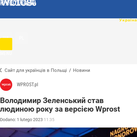
WPROST UKRAINA
UA
PL
MENU
Сайт для українців в Польщі
/
Новини
WPROST.pl
Володимир Зеленський став
людиною року за версією Wprost
Dodano:
1
lutego
2023
11:35