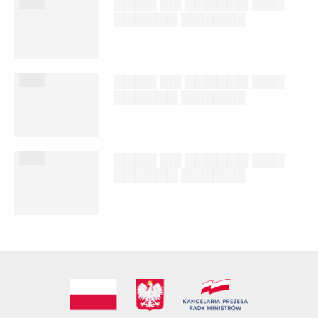
███
▇▇▇▇ ▇▇ ▇▇▇▇▇▇ ▇▇▇
▇▇▇▇▇▇ ▇▇▇▇▇▇
██████ ███
%author_lname
███
▇▇▇▇ ▇▇ ▇▇▇▇▇▇ ▇▇▇
▇▇▇▇▇▇ ▇▇▇▇▇▇
██████ ███
%author_lname
███
▇▇▇▇ ▇▇ ▇▇▇▇▇▇ ▇▇▇
▇▇▇▇▇▇ ▇▇▇▇▇▇
██████ ███
%author_lname