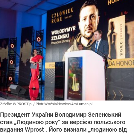
Źródło:
WPROST.pl
/
Piotr Woźniakiewicz/ArsLumen.pl
Президент України Володимир Зеленський
став „Людиною року” за версією польського
видання Wprost . Його визнали „людиною від