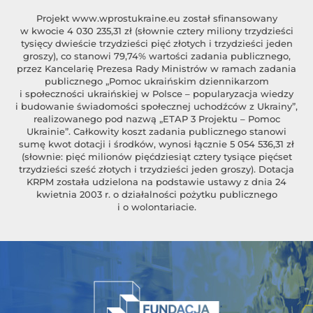
Projekt
www.wprostukraine.eu
został sfinansowany
w kwocie 4 030 235,31 zł (słownie cztery miliony trzydzieści
tysięcy dwieście trzydzieści pięć złotych i trzydzieści jeden
groszy), co stanowi 79,74% wartości zadania publicznego,
przez Kancelarię Prezesa Rady Ministrów w ramach zadania
publicznego „Pomoc ukraińskim dziennikarzom
i społeczności ukraińskiej w Polsce – popularyzacja wiedzy
i budowanie świadomości społecznej uchodźców z Ukrainy”,
realizowanego pod nazwą „ETAP 3 Projektu – Pomoc
Ukrainie”. Całkowity koszt zadania publicznego stanowi
sumę kwot dotacji i środków, wynosi łącznie 5 054 536,31 zł
(słownie: pięć milionów pięćdziesiąt cztery tysiące pięćset
trzydzieści sześć złotych i trzydzieści jeden groszy). Dotacja
KRPM została udzielona na podstawie ustawy z dnia 24
kwietnia 2003 r. o działalności pożytku publicznego
i o wolontariacie.