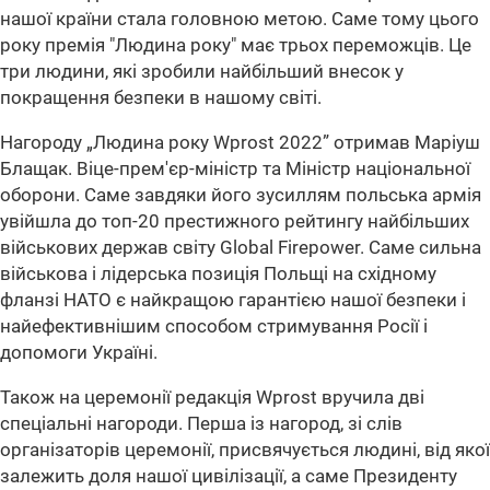
нашої країни стала головною метою. Саме тому цього
року премія "Людина року" має трьох переможців. Це
три людини, які зробили найбільший внесок у
покращення безпеки в нашому світі.
Нагороду „Людина року Wprost 2022” отримав Маріуш
Блащак. Віце-прем'єр-міністр та Міністр національної
оборони. Саме завдяки його зусиллям польська армія
увійшла до топ-20 престижного рейтингу найбільших
військових держав світу Global Firepower. Саме сильна
військова і лідерська позиція Польщі на східному
фланзі НАТО є найкращою гарантією нашої безпеки і
найефективнішим способом стримування Росії і
допомоги Україні.
Також на церемонії редакція Wprost вручила дві
спеціальні нагороди. Перша із нагород, зі слів
організаторів церемонії, присвячується людині, від якої
залежить доля нашої цивілізації, а саме Президенту