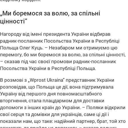
„Ми боремося за волю, за спільні
цінності”
Нагороду від імені президента України відбирав
радник-посланник Посольства України в Республіці
Польща Олег Куць. – Незабаром ми отримуємо цю
перемогу, бо ми боремося за волю, за спільні цінності,
– сказав під час своєї промови радник-посланник
Посольства України в Республіці Польща.
В розмові з „Wprost Ukraina” представник України
розповідав, що Польща це дії, вона підтримувала
Україну від першого дня повномасштабного
вторгнення, стала плацдармом для доставки
допомоги з інших країн до України. – Поляки відкрили
свої серця та домівки для українців, саме ці дії і
показали нам, що таке: надійний партнер, брат, той хто
захистить та прийде на допомогу, – сказав радник-