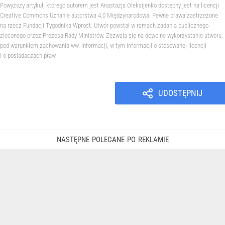
Powyższy artykuł, którego autorem jest Anastazja Oleksijenko dostępny jest na licencji
Creative Commons Uznanie autorstwa 4.0 Międzynarodowa. Pewne prawa zastrzeżone
na rzecz Fundacji Tygodnika Wprost. Utwór powstał w ramach zadania publicznego
zleconego przez Prezesa Rady Ministrów. Zezwala się na dowolne wykorzystanie utworu,
pod warunkiem zachowania ww. informacji, w tym informacji o stosowanej licencji
i o posiadaczach praw.
UDOSTĘPNIJ