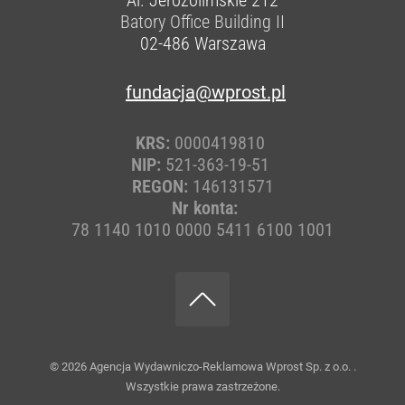
Batory Office Building II
02-486
Warszawa
fundacja@wprost.pl
KRS:
0000419810
NIP:
521-363-19-51
REGON:
146131571
Nr konta:
78 1140 1010 0000 5411 6100 1001
© 2026
Agencja Wydawniczo-Reklamowa Wprost Sp. z o.o.
.
Wszystkie prawa zastrzeżone.