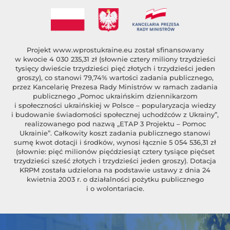
Projekt
www.wprostukraine.eu
został sfinansowany
w kwocie 4 030 235,31 zł (słownie cztery miliony trzydzieści
tysięcy dwieście trzydzieści pięć złotych i trzydzieści jeden
groszy), co stanowi 79,74% wartości zadania publicznego,
przez Kancelarię Prezesa Rady Ministrów w ramach zadania
publicznego „Pomoc ukraińskim dziennikarzom
i społeczności ukraińskiej w Polsce – popularyzacja wiedzy
i budowanie świadomości społecznej uchodźców z Ukrainy”,
realizowanego pod nazwą „ETAP 3 Projektu – Pomoc
Ukrainie”. Całkowity koszt zadania publicznego stanowi
sumę kwot dotacji i środków, wynosi łącznie 5 054 536,31 zł
(słownie: pięć milionów pięćdziesiąt cztery tysiące pięćset
trzydzieści sześć złotych i trzydzieści jeden groszy). Dotacja
KRPM została udzielona na podstawie ustawy z dnia 24
kwietnia 2003 r. o działalności pożytku publicznego
i o wolontariacie.