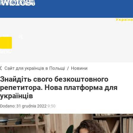
WPROST UKRAINA
UA
PL
MENU
Сайт для українців в Польщі
/
Новини
Знайдіть свого безкоштовного
репетитора. Нова платформа для
українців
Dodano:
31
grudnia
2022
9:50