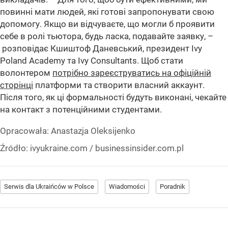
повинні мати людей, які готові запропонувати свою
допомогу. Якщо ви відчуваєте, що могли б проявити
себе в ролі тьютора, будь ласка, подавайте заявку, –
розповідає Кшиштоф Даневський, президент Ivy
Poland Academy та Ivy Consultants. Щоб стати
волонтером
потрібно зареєструватись на офіційній
сторінці
платформи та створити власний аккаунт.
Після того, як ці формальності будуть виконані, чекайте
на контакт з потенційними студентами.
Opracowała:
Anastazja Oleksijenko
Źródło:
ivyukraine.com / businessinsider.com.pl
Serwis dla Ukraińców w Polsce
Wiadomości
Poradnik