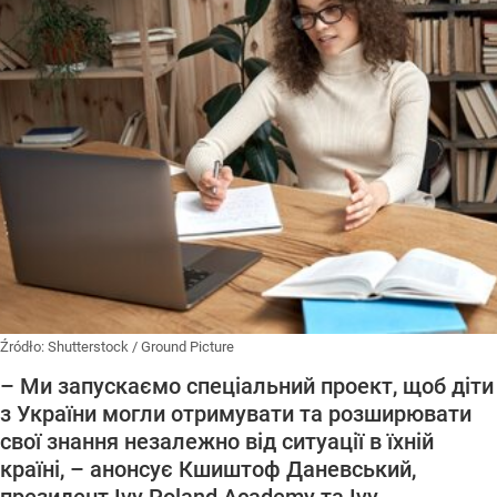
Źródło:
Shutterstock
/
Ground Picture
– Ми запускаємо спеціальний проект, щоб діти
з України могли отримувати та розширювати
свої знання незалежно від ситуації в їхній
країні, – анонсує Кшиштоф Даневський,