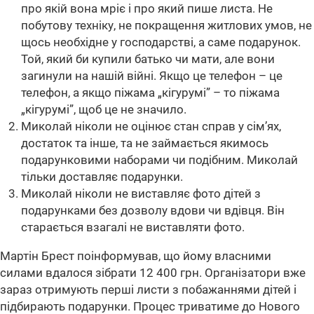
про якій вона мріє і про який пише листа. Не
побутову техніку, не покращення житлових умов, не
щось необхідне у господарстві, а саме подарунок.
Той, який би купили батько чи мати, але вони
загинули на нашій війні. Якщо це телефон – це
телефон, а якщо піжама „кігурумі” – то піжама
„кігурумі”, щоб це не значило.
Миколай ніколи не оцінює стан справ у сім’ях,
достаток та інше, та не займається якимось
подарунковими наборами чи подібним. Миколай
тільки доставляє подарунки.
Миколай ніколи не виставляє фото дітей з
подарунками без дозволу вдови чи вдівця. Він
старається взагалі не виставляти фото.
Мартін Брест поінформував, що йому власними
силами вдалося зібрати 12 400 грн. Організатори вже
зараз отримують перші листи з побажаннями дітей і
підбирають подарунки. Процес триватиме до Нового