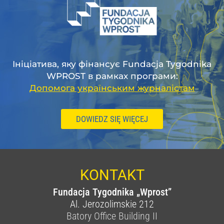
Ініціатива, яку фінансує Fundacja Tygodnika
WPROST в рамках програми:
Допомога українським журналістам
DOWIEDZ SIĘ WIĘCEJ
KONTAKT
Fundacja Tygodnika „Wprost”
Al. Jerozolimskie 212
Batory Office Building II