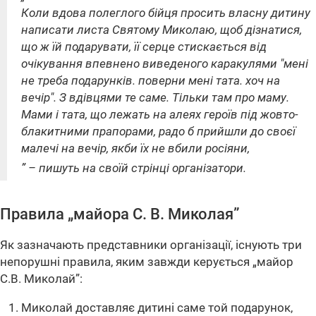
Коли вдова полеглого бійця просить власну дитину
написати листа Святому Миколаю, щоб дізнатися,
що ж їй подарувати, її серце стискається від
очікування впевнено виведеного каракулями "мені
не треба подарунків. поверни мені тата. хоч на
вечір". З вдівцями те саме. Тільки там про маму.
Мами і тата, що лежать на алеях героїв під жовто-
блакитними прапорами, радо б прийшли до своєї
малечі на вечір, якби їх не вбили росіяни,
” – пишуть на своїй стрінці організатори.
Правила
„майора С. В. Миколая”
Як зазначають представники організації, існують три
непорушні правила, яким завжди керується „майор
С.В. Миколай”:
Миколай доставляє дитині саме той подарунок,