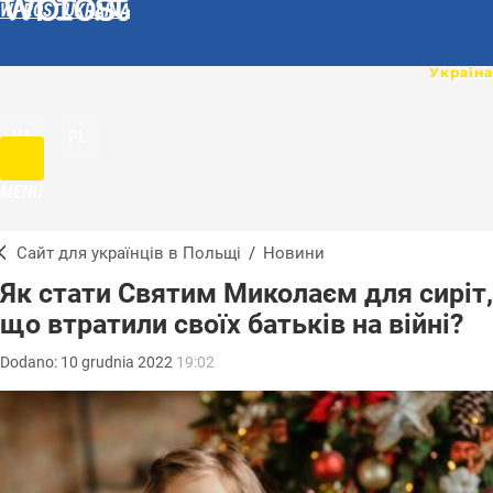
WPROST UKRAINA
UA
PL
MENU
Сайт для українців в Польщі
/
Новини
Як стати Святим Миколаєм для сиріт,
що втратили своїх батьків на війні?
Dodano:
10
grudnia
2022
19:02