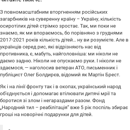
З повномасштабним вторгненням російських
загарбників на суверенну країну – Україну, кількість
осиротілих дітей стрімко зростає.
Так, ми поки не
знаємо, як ми впораємось, бо порівняно з груднями
2017-2021 років кількість дітей… ну ви розумієте. Але в
українців серед рис, які відрізняють нас від
противника, є, мабуть, найголовніша: ми ніколи не
даємо задню. Ніколи не опускаємо руки. І ніколи не
здаємося,
— наголосив ветеран АТО, письменник і
публіцист Олег Болдирєв, відомий як Мартін Брест.
Як і на лінії фронту так і в окопах, український народ
об'єднується і допомагає втілювати дитячі мрії та
боротися зі злом і негараздами разом. Фонд
„Народний тил – реабілітація” вже 5 рік поспіль збирає
гроші на новорічні подарунки для дітей.
„