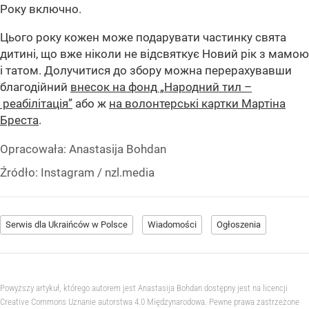
Року включно.
Цього року кожен може подарувати частинку свята
дитині, що вже ніколи не відсвяткує Новий рік з мамою
і татом. Долучитися до збору можна перерахувавши
благодійний
внесок на фонд „Народний тил –
реабілітація”
або ж
на волонтерські картки Мартіна
Бреста
.
Opracowała:
Anastasija Bohdan
Źródło:
Instagram
/
nzl.media
Serwis dla Ukraińców w Polsce
Wiadomości
Ogłoszenia
Powyższy artykuł, którego autorem jest Anastasija Bohdan dostępny jest na licencji
Creative Commons Uznanie autorstwa 4.0 Międzynarodowa. Pewne prawa zastrzeżone