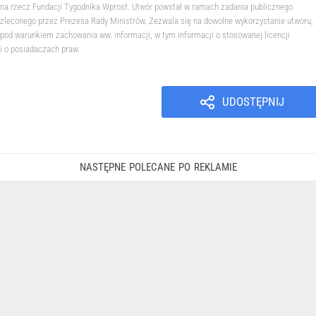
na rzecz Fundacji Tygodnika Wprost. Utwór powstał w ramach zadania publicznego
zleconego przez Prezesa Rady Ministrów. Zezwala się na dowolne wykorzystanie utworu,
pod warunkiem zachowania ww. informacji, w tym informacji o stosowanej licencji
i o posiadaczach praw.
UDOSTĘPNIJ