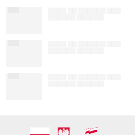
███
▇▇▇▇ ▇▇ ▇▇▇▇▇▇ ▇▇▇
▇▇▇▇▇▇ ▇▇▇▇▇▇
██████ ███
%author_lname
███
▇▇▇▇ ▇▇ ▇▇▇▇▇▇ ▇▇▇
▇▇▇▇▇▇ ▇▇▇▇▇▇
██████ ███
%author_lname
███
▇▇▇▇ ▇▇ ▇▇▇▇▇▇ ▇▇▇
▇▇▇▇▇▇ ▇▇▇▇▇▇
██████ ███
%author_lname