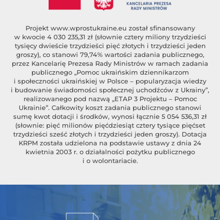
Projekt
www.wprostukraine.eu
został sfinansowany
w kwocie 4 030 235,31 zł (słownie cztery miliony trzydzieści
tysięcy dwieście trzydzieści pięć złotych i trzydzieści jeden
groszy), co stanowi 79,74% wartości zadania publicznego,
przez Kancelarię Prezesa Rady Ministrów w ramach zadania
publicznego „Pomoc ukraińskim dziennikarzom
i społeczności ukraińskiej w Polsce – popularyzacja wiedzy
i budowanie świadomości społecznej uchodźców z Ukrainy”,
realizowanego pod nazwą „ETAP 3 Projektu – Pomoc
Ukrainie”. Całkowity koszt zadania publicznego stanowi
sumę kwot dotacji i środków, wynosi łącznie 5 054 536,31 zł
(słownie: pięć milionów pięćdziesiąt cztery tysiące pięćset
trzydzieści sześć złotych i trzydzieści jeden groszy). Dotacja
KRPM została udzielona na podstawie ustawy z dnia 24
kwietnia 2003 r. o działalności pożytku publicznego
i o wolontariacie.