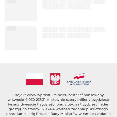
▇▇▇▇ ▇▇ ▇▇▇▇▇▇ ▇▇▇
▇▇▇▇▇▇ ▇▇▇▇▇▇
██████ ███
%author_lname
███
▇▇▇▇ ▇▇ ▇▇▇▇▇▇ ▇▇▇
▇▇▇▇▇▇ ▇▇▇▇▇▇
██████ ███
%author_lname
Projekt
www.wprostukraine.eu
został sfinansowany
w kwocie 4 030 235,31 zł (słownie cztery miliony trzydzieści
tysięcy dwieście trzydzieści pięć złotych i trzydzieści jeden
groszy), co stanowi 79,74% wartości zadania publicznego,
przez Kancelarię Prezesa Rady Ministrów w ramach zadania