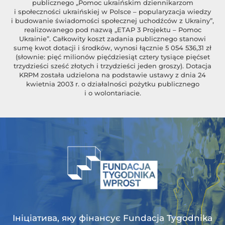
publicznego „Pomoc ukraińskim dziennikarzom
i społeczności ukraińskiej w Polsce – popularyzacja wiedzy
i budowanie świadomości społecznej uchodźców z Ukrainy”,
realizowanego pod nazwą „ETAP 3 Projektu – Pomoc
Ukrainie”. Całkowity koszt zadania publicznego stanowi
sumę kwot dotacji i środków, wynosi łącznie 5 054 536,31 zł
(słownie: pięć milionów pięćdziesiąt cztery tysiące pięćset
trzydzieści sześć złotych i trzydzieści jeden groszy). Dotacja
KRPM została udzielona na podstawie ustawy z dnia 24
kwietnia 2003 r. o działalności pożytku publicznego
i o wolontariacie.
Ініціатива, яку фінансує Fundacja Tygodnika