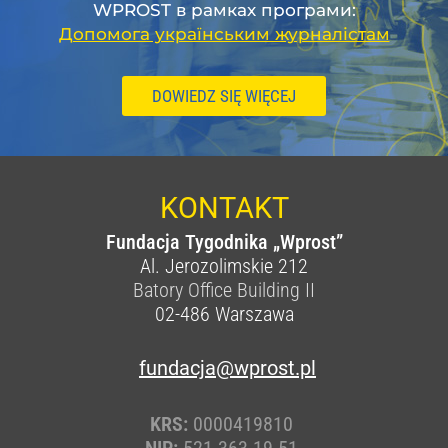
WPROST в рамках програми:
Допомога українським журналістам
DOWIEDZ SIĘ WIĘCEJ
KONTAKT
Fundacja Tygodnika „Wprost”
Al. Jerozolimskie 212
Batory Office Building II
02-486
Warszawa
fundacja@wprost.pl
KRS:
0000419810
NIP:
521-363-19-51