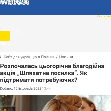
WPROST UKRAINA
UA
PL
MENU
Сайт для українців в Польщі
/
Новини
Розпочалась цьогорічна благодійна
акція „Шляхетна посилка”. Як
підтримати потребуючих?
Dodano:
15
listopada
2022
13:44