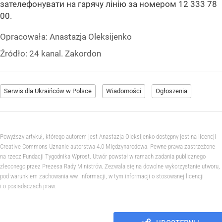
зателефонувати на гарячу лінію за номером 12 333 78
00.
Opracowała:
Anastazja Oleksijenko
Źródło:
24 kanal. Zakordon
Serwis dla Ukraińców w Polsce
Wiadomości
Ogłoszenia
Powyższy artykuł, którego autorem jest Anastazja Oleksijenko dostępny jest na licencji
Creative Commons Uznanie autorstwa 4.0 Międzynarodowa. Pewne prawa zastrzeżone
na rzecz Fundacji Tygodnika Wprost. Utwór powstał w ramach zadania publicznego
zleconego przez Prezesa Rady Ministrów. Zezwala się na dowolne wykorzystanie utworu,
pod warunkiem zachowania ww. informacji, w tym informacji o stosowanej licencji
i o posiadaczach praw.