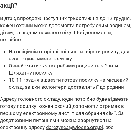
акції?
Відтак, впродовж наступних трьох тижнів до 12 грудня,
кожен охочий може допомогти потребуючим родинам,
дітям, та людям похилого віку. Щоб допомогти,
потрібно:
На
офіційній сторінці спільноти
обрати родину, для
якої готуватимете посилку
Ознайомитись з потребами родини та зібрати
Шляхетну посилку
10-11 грудня відвезти готову посилку на місцевий
склад, звідки волонтери доставлять її до родини
Адресу головного складу, куди потрібно буде відвезти
готову посилку, кожен охочий допомогти отримає в
першому електронному листі після обрання сім'ї. За
додатковими питаннями можна звернутися на
електронну адресу
darczynca@wiosna.org.pl
. або