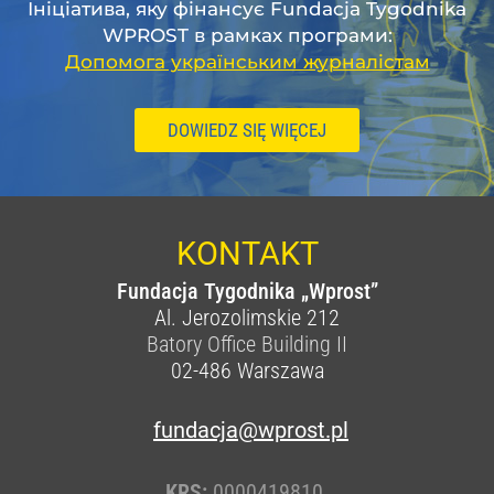
Ініціатива, яку фінансує Fundacja Tygodnika
WPROST в рамках програми:
Допомога українським журналістам
DOWIEDZ SIĘ WIĘCEJ
KONTAKT
Fundacja Tygodnika „Wprost”
Al. Jerozolimskie 212
Batory Office Building II
02-486
Warszawa
fundacja@wprost.pl
KRS:
0000419810