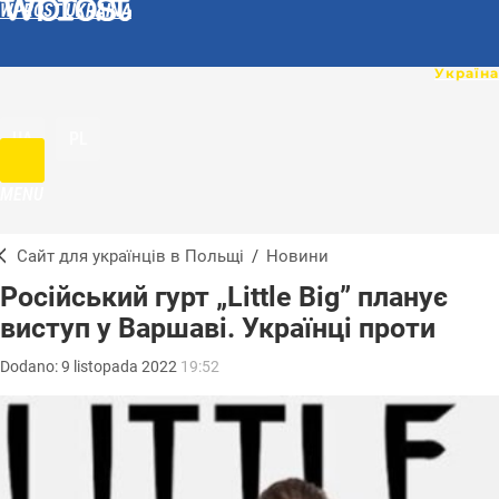
WPROST UKRAINA
UA
PL
MENU
Сайт для українців в Польщі
/
Новини
Російський гурт „Little Big” планує
виступ у Варшаві. Українці проти
Dodano:
9
listopada
2022
19:52