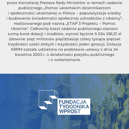
przez Kancelarię Prezesa Rady Ministrów w ramach zadania
publicznego „Pomoc ukraińskim dziennikarzom
i społeczności ukraińskiej w Polsce – popularyzacja wiedzy
i budowanie świadomości społecznej uchodźców z Ukrainy”,
realizowanego pod nazwą „ETAP 3 Projektu – Pomoc
Ukrainie”. Całkowity koszt zadania publicznego stanowi
sumę kwot dotacji i środków, wynosi łącznie 5 054 536,31 zł
(słownie: pięć milionów pięćdziesiąt cztery tysiące pięćset
trzydzieści sześć złotych i trzydzieści jeden groszy). Dotacja
KRPM została udzielona na podstawie ustawy z dnia 24
kwietnia 2003 r. o działalności pożytku publicznego
i o wolontariacie.