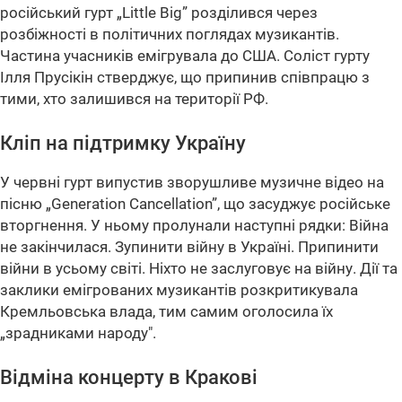
російський гурт „Little Big” розділився через
розбіжності в політичних поглядах музикантів.
Частина учасників емігрувала до США. Соліст гурту
Ілля Прусікін стверджує, що припинив співпрацю з
тими, хто залишився на території РФ.
Кліп на підтримку Україну
У червні гурт випустив зворушливе музичне відео на
пісню
„Generation Cancellation”
, що засуджує російське
вторгнення. У ньому пролунали наступні рядки: Війна
не закінчилася. Зупинити війну в Україні. Припинити
війни в усьому світі. Ніхто не заслуговує на війну. Дії та
заклики емігрованих музикантів розкритикувала
Кремльовська влада, тим самим оголосила їх
„зрадниками народу".
Відміна концерту в Кракові