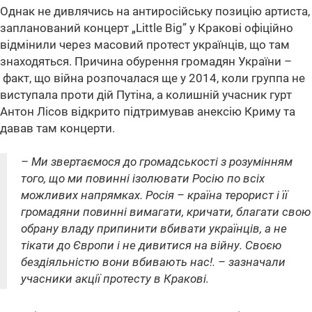
Однак не дивлячись на антиросійську позицію артиста,
запланований концерт „Little Big” у Кракові офіційно
відмінили через масовий протест українців, що там
знаходяться. Причина обурення громадян України –
факт, що війна розпочалася ще у 2014, коли группа не
виступала проти дій Путіна, а колишній учасник гурт
Антон Лісов відкрито підтримував анексію Криму та
давав там концерти.
– Ми звертаємося до громадськості з розумінням
того, що ми повинні ізолювати Росію по всіх
можливих напрямках. Росія – країна терорист і її
громадяни повинні вимагати, кричати, благати свою
обрану владу припинити вбивати українців, а не
тікати до Європи і не дивитися на війну. Своєю
бездіяльністю вони вбивають нас!. – зазначали
учасники акції протесту в Кракові.