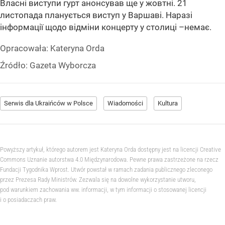
Власні виступи гурт анонсував ще у жовтні. 21
листопада планується виступ у Варшаві. Наразі
інформації щодо відміни концерту у столиці –немає.
Opracowała:
Kateryna Orda
Źródło:
Gazeta Wyborcza
Serwis dla Ukraińców w Polsce
Wiadomości
Kultura
Powyższy artykuł, którego autorem jest Kateryna Orda dostępny jest na licencji Creative
Commons Uznanie autorstwa 4.0 Międzynarodowa. Pewne prawa zastrzeżone na rzecz
Fundacji Tygodnika Wprost. Utwór powstał w ramach zadania publicznego zleconego
przez Prezesa Rady Ministrów. Zezwala się na dowolne wykorzystanie utworu,
pod warunkiem zachowania ww. informacji, w tym informacji o stosowanej licencji
i o posiadaczach praw.