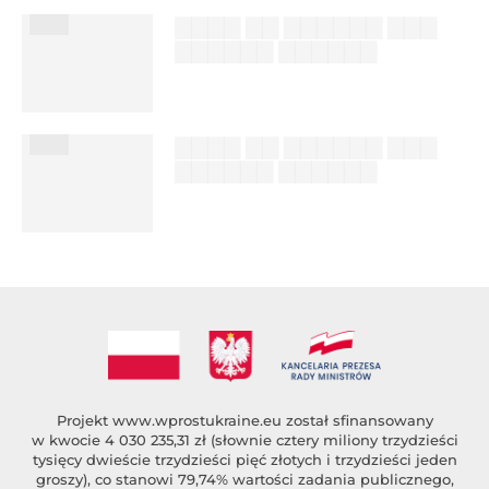
███
▇▇▇▇ ▇▇ ▇▇▇▇▇▇ ▇▇▇
▇▇▇▇▇▇ ▇▇▇▇▇▇
██████ ███
%author_lname
███
▇▇▇▇ ▇▇ ▇▇▇▇▇▇ ▇▇▇
▇▇▇▇▇▇ ▇▇▇▇▇▇
██████ ███
%author_lname
Projekt
www.wprostukraine.eu
został sfinansowany
w kwocie 4 030 235,31 zł (słownie cztery miliony trzydzieści
tysięcy dwieście trzydzieści pięć złotych i trzydzieści jeden
groszy), co stanowi 79,74% wartości zadania publicznego,