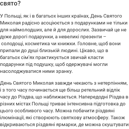
свято?
У Польщі, як і в багатьох інших країнах, День Святого
Миколая радісно асоціюється з подарунками не тільки
для наймолодших, але й для дорослих. Зазвичай це не
дуже дорогі подарунки, а невеликі презенти –
солодощі, косметика чи книжки. Головне, щоб вони
припали до душі близькій людині. Цікаво, що в
багатьох сім'ях практикується звичай класти
подарунки під подушку, щоб одержувачі могли
насолоджуватися ними зранку.
День Святого Миколая завжди чекають з нетерпінням,
і з того часу починається ще більш ретельний відлік
часу до Різдва, що наближається. Напередодні Різдва в
різних містах Польщі триває інтенсивна підготовка до
цього особливого часу. Можна побачити різдвяні
ілюмінації, які створюють святкову атмосферу. Також
відкриваються різдвяні ярмарки, де можна скуштувати