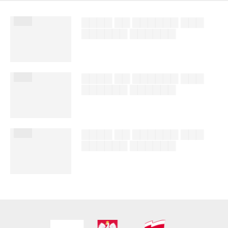
███
▇▇▇▇ ▇▇ ▇▇▇▇▇▇ ▇▇▇
▇▇▇▇▇▇ ▇▇▇▇▇▇
██████ ███
%author_lname
███
▇▇▇▇ ▇▇ ▇▇▇▇▇▇ ▇▇▇
▇▇▇▇▇▇ ▇▇▇▇▇▇
██████ ███
%author_lname
███
▇▇▇▇ ▇▇ ▇▇▇▇▇▇ ▇▇▇
▇▇▇▇▇▇ ▇▇▇▇▇▇
██████ ███
%author_lname