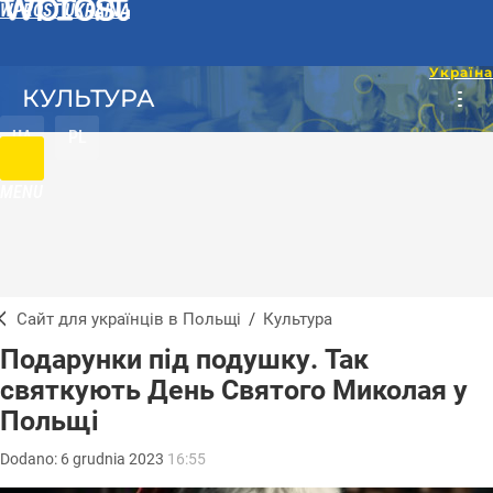
WPROST UKRAINA
КУЛЬТУРА
UA
PL
MENU
Сайт для українців в Польщі
/
Культура
Подарунки під подушку. Так
святкують День Святого Миколая у
Польщі
Dodano:
6
grudnia
2023
16:55