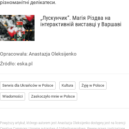
різноманітні делікатеси.
„Лускунчик”. Магія Різдва на
інтерактивній виставці у Варшаві
Opracowała:
Anastazja Oleksijenko
Źródło:
eska.pl
Serwis dla Ukraińców w Polsce
Kultura
Żyję w Polsce
Wiadomości
Zaskoczyło mnie w Polsce
Powyższy artykuł, którego autorem jest Anastazja Oleksijenko dostępny jest na licencji
Creative Commons Uznanie autorstwa 4.0 Międzynarodowa. Pewne prawa zastrzeżone