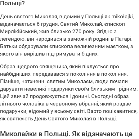
Польщі?
День святого Миколая, відомий у Польщі як mikołajki,
відзначається 6 грудня. Святий Миколай, єпископ
Мирлікійський, жив близько 270 року. Згідно з
легендою, він народився в заможній родині в Патарі.
Батьки обдарували єпископа величезним маєтком, з
якого він вирішив підтримувати бідних.
Образ щедрого священика, який піклується про
найбідніших, передавався з покоління в покоління.
Пізніше, натхненні святим Миколаєм, люди почали
дарувати невеликі подарунки своїм близьким і рідним.
Цей звичай продовжується і донині. Сьогодні образ
літнього чоловіка в червоному вбранні, який роздає
подарунки, відомий у всьому світі. Варто поцікавитися,
як святкують День Святого Миколая в Польщі.
Миколайки в Польщі. Як відзначають це