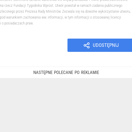
na rzecz Fundacji Tygodnika Wprost. Utwór powstał w ramach zadania publicznego
zleconego przez Prezesa Rady Ministrów. Zezwala się na dowolne wykorzystanie utworu,
pod warunkiem zachowania ww. informacji, w tym informacji o stosowanej licencji
i o posiadaczach praw.
UDOSTĘPNIJ