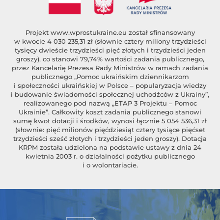
Projekt
www.wprostukraine.eu
został sfinansowany
w kwocie 4 030 235,31 zł (słownie cztery miliony trzydzieści
tysięcy dwieście trzydzieści pięć złotych i trzydzieści jeden
groszy), co stanowi 79,74% wartości zadania publicznego,
przez Kancelarię Prezesa Rady Ministrów w ramach zadania
publicznego „Pomoc ukraińskim dziennikarzom
i społeczności ukraińskiej w Polsce – popularyzacja wiedzy
i budowanie świadomości społecznej uchodźców z Ukrainy”,
realizowanego pod nazwą „ETAP 3 Projektu – Pomoc
Ukrainie”. Całkowity koszt zadania publicznego stanowi
sumę kwot dotacji i środków, wynosi łącznie 5 054 536,31 zł
(słownie: pięć milionów pięćdziesiąt cztery tysiące pięćset
trzydzieści sześć złotych i trzydzieści jeden groszy). Dotacja
KRPM została udzielona na podstawie ustawy z dnia 24
kwietnia 2003 r. o działalności pożytku publicznego
i o wolontariacie.