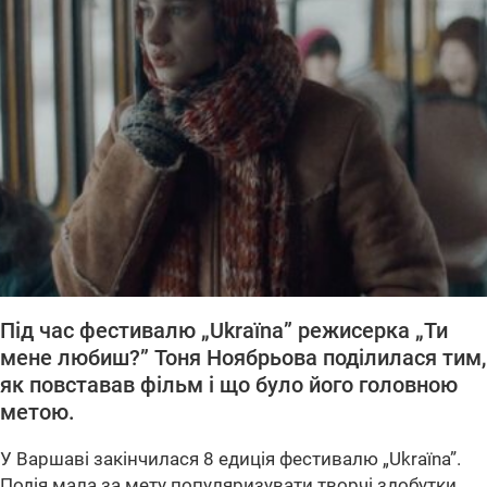
Під час фестивалю „Ukraїna” режисерка „Ти
мене любиш?” Тоня Ноябрьова поділилася тим,
як повставав фільм і що було його головною
метою.
У Варшаві закінчилася 8 едиція фестивалю „Ukraїna”.
Подія мала за мету популяризувати творчі здобутки