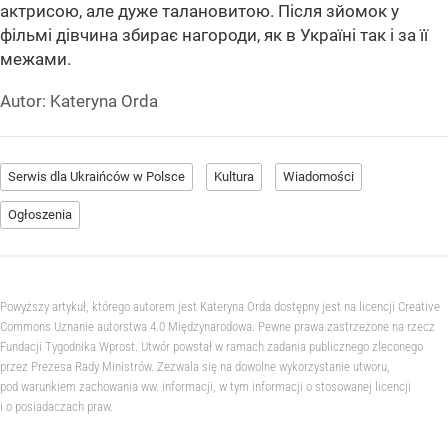
актрисою, але дуже талановитою. Після зйомок у
фільмі дівчина збирає нагороди, як в Україні так і за її
межами.
Autor:
Kateryna Orda
Serwis dla Ukraińców w Polsce
Kultura
Wiadomości
Ogłoszenia
Powyższy artykuł, którego autorem jest Kateryna Orda dostępny jest na licencji Creative
Commons Uznanie autorstwa 4.0 Międzynarodowa. Pewne prawa zastrzeżone na rzecz
Fundacji Tygodnika Wprost. Utwór powstał w ramach zadania publicznego zleconego
przez Prezesa Rady Ministrów. Zezwala się na dowolne wykorzystanie utworu,
pod warunkiem zachowania ww. informacji, w tym informacji o stosowanej licencji
i o posiadaczach praw.