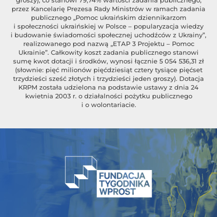
przez Kancelarię Prezesa Rady Ministrów w ramach zadania
publicznego „Pomoc ukraińskim dziennikarzom
i społeczności ukraińskiej w Polsce – popularyzacja wiedzy
i budowanie świadomości społecznej uchodźców z Ukrainy”,
realizowanego pod nazwą „ETAP 3 Projektu – Pomoc
Ukrainie”. Całkowity koszt zadania publicznego stanowi
sumę kwot dotacji i środków, wynosi łącznie 5 054 536,31 zł
(słownie: pięć milionów pięćdziesiąt cztery tysiące pięćset
trzydzieści sześć złotych i trzydzieści jeden groszy). Dotacja
KRPM została udzielona na podstawie ustawy z dnia 24
kwietnia 2003 r. o działalności pożytku publicznego
i o wolontariacie.