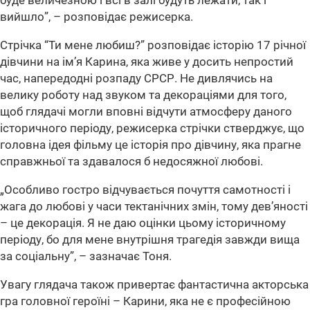
буде величезною і всі в залі будуть лежати, так і
вийшло”, – розповідає режисерка.
Стрічка “Ти мене любиш?” розповідає історію 17 річної
дівчини на ім’я Карина, яка живе у досить непростий
час, напередодні розпаду СРСР. Не дивлячись на
велику роботу над звуком та декораціями для того,
щоб глядачі могли вповні відчути атмосферу даного
історичного періоду, режисерка стрічки стверджує, що
головна ідея фільму це історія про дівчину, яка прагне
справжньої та здавалося б недосяжної любові.
„Особливо гостро відчувається почуття самотності і
жага до любові у часи тектанічних змін, тому дев’яності
– це декорація. Я не даю оцінки цьому історичному
періоду, бо для мене внутрішня трагедія завжди вища
за соціальну”, – зазначає Тоня.
Увагу глядача також привертає фантастична акторська
гра головної героїні – Карини, яка не є професійною