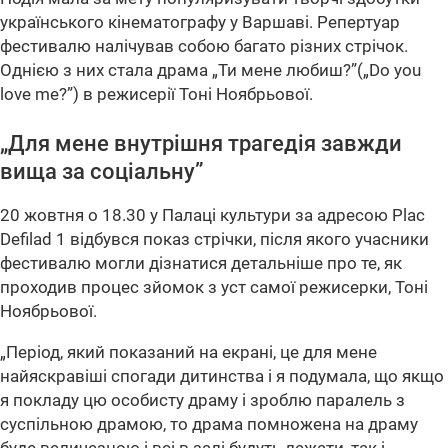
українського кінематографу у Варшаві. Репертуар
фестивалю налічував собою багато різних стрічок.
Однією з них стала драма „Ти мене любиш?”(„Do you
love me?”) в режисерії Тоні Ноябрьової.
„Для мене внутрішня трагедія завжди
вища за соціальну”
20 жовтня о 18.30 у Палаці культури за адресою Plac
Defilad 1 відбувся показ стрічки, після якого учасники
фестивалю могли дізнатися детальніше про те, як
проходив процес зйомок з уст самої режисерки, Тоні
Ноябрьової.
„Період, який показаний на екрані, це для мене
найяскравіші спогади дитинства і я подумала, що якщо
я покладу цю особисту драму і зроблю паралель з
суспільною драмою, то драма помножена на драму