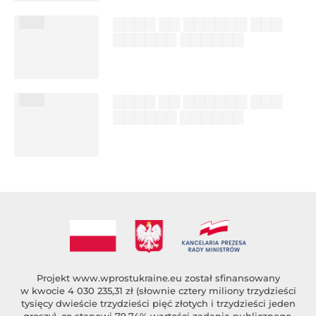
███
▇▇▇▇ ▇▇ ▇▇▇▇▇▇ ▇▇▇
▇▇▇▇▇▇ ▇▇▇▇▇▇
██████ ███
%author_lname
███
▇▇▇▇ ▇▇ ▇▇▇▇▇▇ ▇▇▇
▇▇▇▇▇▇ ▇▇▇▇▇▇
██████ ███
%author_lname
Projekt
www.wprostukraine.eu
został sfinansowany
w kwocie 4 030 235,31 zł (słownie cztery miliony trzydzieści
tysięcy dwieście trzydzieści pięć złotych i trzydzieści jeden
groszy), co stanowi 79,74% wartości zadania publicznego,