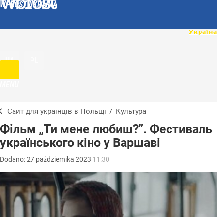
WPROST UKRAINA
UA
PL
MENU
Сайт для українців в Польщі
/
Культура
Фільм „Ти мене любиш?”. Фестиваль
українського кіно у Варшаві
Dodano:
27
października
2023
11:30